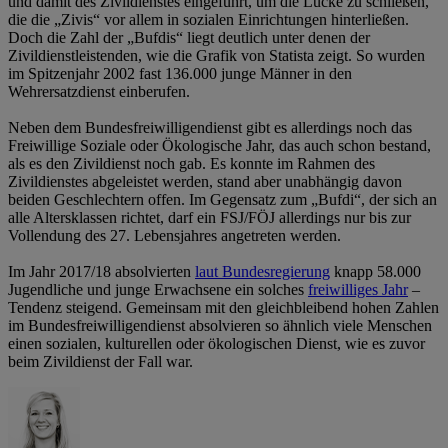
und damit des Zivildienstes eingeführt, um die Lücke zu schließen,
die die „Zivis“ vor allem in sozialen Einrichtungen hinterließen.
Doch die Zahl der „Bufdis“ liegt deutlich unter denen der
Zivildienstleistenden, wie die Grafik von Statista zeigt. So wurden
im Spitzenjahr 2002 fast 136.000 junge Männer in den
Wehrersatzdienst einberufen.
Neben dem Bundesfreiwilligendienst gibt es allerdings noch das
Freiwillige Soziale oder Ökologische Jahr, das auch schon bestand,
als es den Zivildienst noch gab. Es konnte im Rahmen des
Zivildienstes abgeleistet werden, stand aber unabhängig davon
beiden Geschlechtern offen. Im Gegensatz zum „Bufdi“, der sich an
alle Altersklassen richtet, darf ein FSJ/FÖJ allerdings nur bis zur
Vollendung des 27. Lebensjahres angetreten werden.
Im Jahr 2017/18 absolvierten
laut Bundesregierung
knapp 58.000
Jugendliche und junge Erwachsene ein solches
freiwilliges Jahr
–
Tendenz steigend. Gemeinsam mit den gleichbleibend hohen Zahlen
im Bundesfreiwilligendienst absolvieren so ähnlich viele Menschen
einen sozialen, kulturellen oder ökologischen Dienst, wie es zuvor
beim Zivildienst der Fall war.