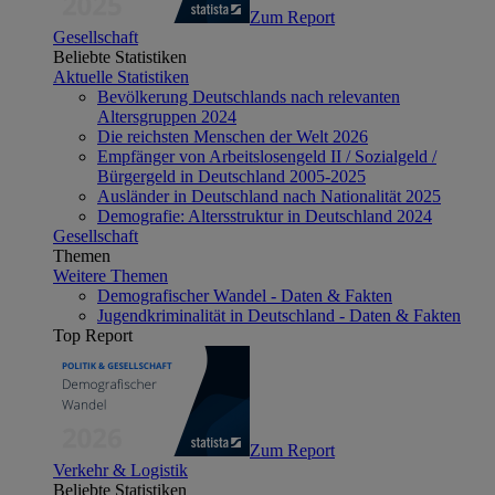
Zum Report
Gesellschaft
Beliebte Statistiken
Aktuelle Statistiken
Bevölkerung Deutschlands nach relevanten
Altersgruppen 2024
Die reichsten Menschen der Welt 2026
Empfänger von Arbeitslosengeld II / Sozialgeld /
Bürgergeld in Deutschland 2005-2025
Ausländer in Deutschland nach Nationalität 2025
Demografie: Altersstruktur in Deutschland 2024
Gesellschaft
Themen
Weitere Themen
Demografischer Wandel - Daten & Fakten
Jugendkriminalität in Deutschland - Daten & Fakten
Top Report
Zum Report
Verkehr & Logistik
Beliebte Statistiken