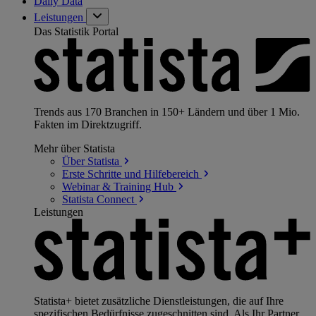
Daily Data
Leistungen
Das Statistik Portal
Trends aus 170 Branchen in 150+ Ländern und über 1 Mio.
Fakten im Direktzugriff.
Mehr über Statista
Über
Statista
Erste Schritte und
Hilfebereich
Webinar & Training
Hub
Statista
Connect
Leistungen
Statista+ bietet zusätzliche Dienstleistungen, die auf Ihre
spezifischen Bedürfnisse zugeschnitten sind. Als Ihr Partner