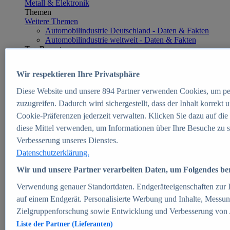
Metall & Elektronik
Themen
Weitere Themen
Automobilindustrie Deutschland - Daten & Fakten
Automobilindustrie weltweit - Daten & Fakten
Top Report
Wir respektieren Ihre Privatsphäre
Diese Website und unsere
894
Partner verwenden Cookies, um pe
Zum Report
zuzugreifen. Dadurch wird sichergestellt, dass der Inhalt korrekt
E-commerce
Cookie-Präferenzen jederzeit verwalten. Klicken Sie dazu auf die
Beliebte Statistiken
diese Mittel verwenden, um Informationen über Ihre Besuche zu s
Aktuelle Statistiken
E-Commerce - Entwicklung des Umsatzes in
Verbesserung unseres Dienstes.
Deutschland 1999-2025
Datenschutzerklärung.
Umsatz von Amazon in Deutschland und weltweit
2010-2025
Wir und unsere Partner verarbeiten Daten, um Folgendes bere
B2C-E-Commerce: Top-50 Online Shops in
Deutschland 2024
Verwendung genauer Standortdaten. Endgeräteeigenschaften zur Id
Marktanteile von Online-Zahlungsverfahren in
auf einem Endgerät. Personalisierte Werbung und Inhalte, Messu
Deutschland 2024
Zielgruppenforschung sowie Entwicklung und Verbesserung von
Umsatzstarke Warengruppen im Online-Handel in
Deutschland 2023-2025
Liste der Partner (Lieferanten)