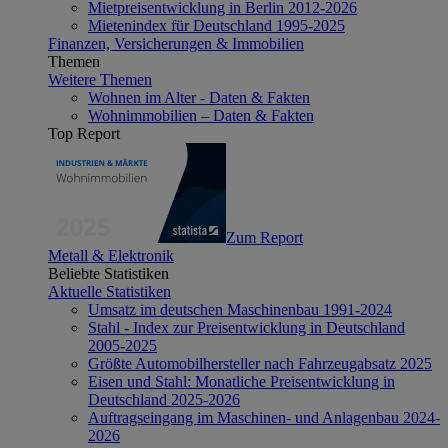
Mietpreisentwicklung in Berlin 2012-2026
Mietenindex für Deutschland 1995-2025
Finanzen, Versicherungen & Immobilien
Themen
Weitere Themen
Wohnen im Alter - Daten & Fakten
Wohnimmobilien – Daten & Fakten
Top Report
Zum Report
Metall & Elektronik
Beliebte Statistiken
Aktuelle Statistiken
Umsatz im deutschen Maschinenbau 1991-2024
Stahl - Index zur Preisentwicklung in Deutschland
2005-2025
Größte Automobilhersteller nach Fahrzeugabsatz 2025
Eisen und Stahl: Monatliche Preisentwicklung in
Deutschland 2025-2026
Auftragseingang im Maschinen- und Anlagenbau 2024-
2026