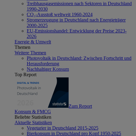
Treibhausgasemissionen nach Sektoren in Deutschland
1990-2030
CO₂-Ausstoß weltweit 1960-2024
Stromerzeugung in Deutschland nach Energieträger
2000-2025
EU-Emissionshandel: Entwicklung der Preise 2023-
2026
Energie & Umwelt
Themen
Weitere Themen
Photovoltaik in Deutschland: Zwischen Fortschritt und
Herausforderung
Nachhaltiger Konsum
Top Report
Zum Report
Konsum & FMCG
Beliebte Statistiken
Aktuelle Statistiken
Vegetarier in Deutschland 2015-2025
Bierkonsum in Deutschland pro Kopf 1950-2025