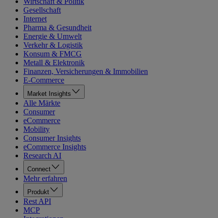
Wirtschaft & Politik
Gesellschaft
Internet
Pharma & Gesundheit
Energie & Umwelt
Verkehr & Logistik
Konsum & FMCG
Metall & Elektronik
Finanzen, Versicherungen & Immobilien
E-Commerce
Market Insights
Alle Märkte
Consumer
eCommerce
Mobility
Consumer Insights
eCommerce Insights
Research AI
Connect
Mehr erfahren
Produkt
Rest API
MCP