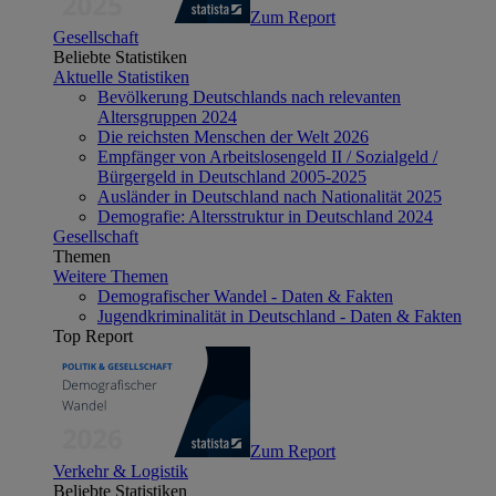
Zum Report
Gesellschaft
Beliebte Statistiken
Aktuelle Statistiken
Bevölkerung Deutschlands nach relevanten
Altersgruppen 2024
Die reichsten Menschen der Welt 2026
Empfänger von Arbeitslosengeld II / Sozialgeld /
Bürgergeld in Deutschland 2005-2025
Ausländer in Deutschland nach Nationalität 2025
Demografie: Altersstruktur in Deutschland 2024
Gesellschaft
Themen
Weitere Themen
Demografischer Wandel - Daten & Fakten
Jugendkriminalität in Deutschland - Daten & Fakten
Top Report
Zum Report
Verkehr & Logistik
Beliebte Statistiken