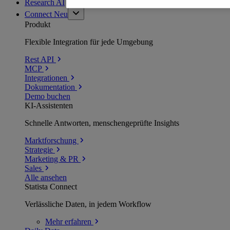
Research AI
Connect
Neu
Produkt
Flexible Integration für jede Umgebung
Rest API
MCP
Integrationen
Dokumentation
Demo buchen
KI-Assistenten
Schnelle Antworten, menschengeprüfte Insights
Marktforschung
Strategie
Marketing & PR
Sales
Alle ansehen
Statista Connect
Verlässliche Daten, in jedem Workflow
Mehr
erfahren