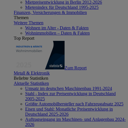
Mietpreisentwicklung in Berlin 2012-2026
Mietenindex für Deutschland 1995-2025
Finanzen, Versicherungen & Immobilien
Themen
Weitere Themen
Wohnen im Alter - Daten & Fakten
Wohnimmobilien – Daten & Fakten
Top Report
Zum Report
Metall & Elektronik
Beliebte Statistiken
Aktuelle Statistiken
Umsatz im deutschen Maschinenbau 1991-2024
Stahl - Index zur Preisentwicklung in Deutschland
2005-2025
Größte Automobilhersteller nach Fahrzeugabsatz 2025
Eisen und Stahl: Monatliche Preisentwicklung in
Deutschland 2025-2026
Auftragseingang im Maschinen- und Anlagenbau 2024-
2026