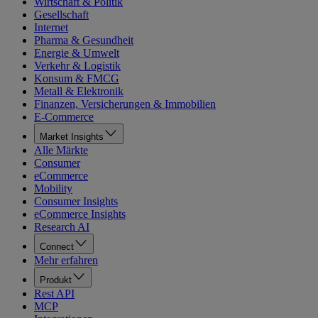
Wirtschaft & Politik
Gesellschaft
Internet
Pharma & Gesundheit
Energie & Umwelt
Verkehr & Logistik
Konsum & FMCG
Metall & Elektronik
Finanzen, Versicherungen & Immobilien
E-Commerce
Market Insights
Alle Märkte
Consumer
eCommerce
Mobility
Consumer Insights
eCommerce Insights
Research AI
Connect
Mehr erfahren
Produkt
Rest API
MCP