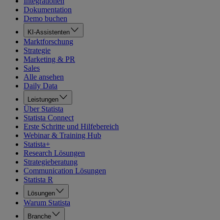
Integrationen
Dokumentation
Demo buchen
KI-Assistenten
Marktforschung
Strategie
Marketing & PR
Sales
Alle ansehen
Daily Data
Leistungen
Über Statista
Statista Connect
Erste Schritte und Hilfebereich
Webinar & Training Hub
Statista+
Research Lösungen
Strategieberatung
Communication Lösungen
Statista R
Lösungen
Warum Statista
Branche