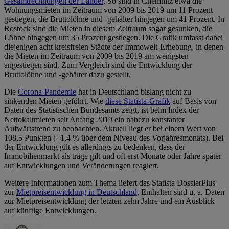
Gesamtrechnungen der Länder
. So sind in Chemnitz etwa die
Wohnungsmieten im Zeitraum von 2009 bis 2019 um 11 Prozent
gestiegen, die Bruttolöhne und -gehälter hingegen um 41 Prozent. In
Rostock sind die Mieten in diesem Zeitraum sogar gesunken, die
Löhne hingegen um 35 Prozent gestiegen. Die Grafik umfasst dabei
diejenigen acht kreisfreien Städte der Immowelt-Erhebung, in denen
die Mieten im Zeitraum von 2009 bis 2019 am wenigsten
angestiegen sind. Zum Vergleich sind die Entwicklung der
Bruttolöhne und -gehälter dazu gestellt.
Die
Corona-Pandemie
hat in Deutschland bislang nicht zu
sinkenden Mieten geführt. Wie
diese Statista-Grafik
auf Basis von
Daten des Statistischen Bundesamts zeigt, ist beim Index der
Nettokaltmieten seit Anfang 2019 ein nahezu konstanter
Aufwärtstrend zu beobachten. Aktuell liegt er bei einem Wert von
108,5 Punkten (+1,4 % über dem Niveau des Vorjahresmonats). Bei
der Entwicklung gilt es allerdings zu bedenken, dass der
Immobilienmarkt als träge gilt und oft erst Monate oder Jahre später
auf Entwicklungen und Veränderungen reagiert.
Weitere Informationen zum Thema liefert das Statista DossierPlus
zur
Mietpreisentwicklung in Deutschland
. Enthalten sind u. a. Daten
zur Mietpreisentwicklung der letzten zehn Jahre und ein Ausblick
auf künftige Entwicklungen.