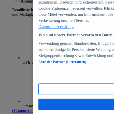
eCommerce Insights
zuzugreifen. Dadurch wird sichergestellt, dass 
Cookie-Präferenzen jederzeit verwalten. Klick
Detaillierte Informationen zu mehr als 39.000 Online-Shops
und Marktplätzen
diese Mittel verwenden, um Informationen über
Verbesserung unseres Dienstes.
Datenschutzerklärung.
Wir und unsere Partner verarbeiten Daten, 
Verwendung genauer Standortdaten. Endgeräteei
auf einem Endgerät. Personalisierte Werbung 
Zielgruppenforschung sowie Entwicklung und
70+
KPIs pro Shop
Liste der Partner (Lieferanten)
Umsatzanalysen und -prognosen
eCommerce Insights entdecken