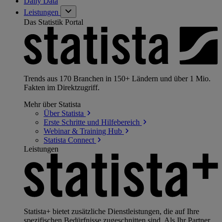
Daily Data
Leistungen
Das Statistik Portal
Trends aus 170 Branchen in 150+ Ländern und über 1 Mio.
Fakten im Direktzugriff.
Mehr über Statista
Über
Statista
Erste Schritte und
Hilfebereich
Webinar & Training
Hub
Statista
Connect
Leistungen
Statista+ bietet zusätzliche Dienstleistungen, die auf Ihre
spezifischen Bedürfnisse zugeschnitten sind. Als Ihr Partner