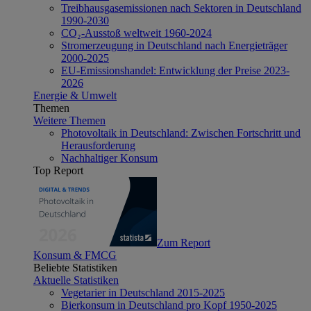
Treibhausgasemissionen nach Sektoren in Deutschland
1990-2030
CO₂-Ausstoß weltweit 1960-2024
Stromerzeugung in Deutschland nach Energieträger
2000-2025
EU-Emissionshandel: Entwicklung der Preise 2023-
2026
Energie & Umwelt
Themen
Weitere Themen
Photovoltaik in Deutschland: Zwischen Fortschritt und
Herausforderung
Nachhaltiger Konsum
Top Report
Zum Report
Konsum & FMCG
Beliebte Statistiken
Aktuelle Statistiken
Vegetarier in Deutschland 2015-2025
Bierkonsum in Deutschland pro Kopf 1950-2025