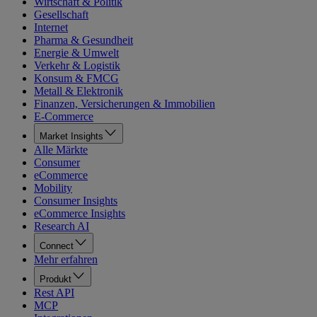
Wirtschaft & Politik
Gesellschaft
Internet
Pharma & Gesundheit
Energie & Umwelt
Verkehr & Logistik
Konsum & FMCG
Metall & Elektronik
Finanzen, Versicherungen & Immobilien
E-Commerce
Market Insights
Alle Märkte
Consumer
eCommerce
Mobility
Consumer Insights
eCommerce Insights
Research AI
Connect
Mehr erfahren
Produkt
Rest API
MCP