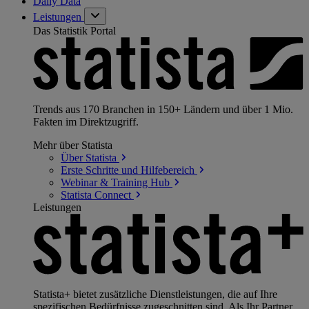
Daily Data
Leistungen
Das Statistik Portal
Trends aus 170 Branchen in 150+ Ländern und über 1 Mio.
Fakten im Direktzugriff.
Mehr über Statista
Über
Statista
Erste Schritte und
Hilfebereich
Webinar & Training
Hub
Statista
Connect
Leistungen
Statista+ bietet zusätzliche Dienstleistungen, die auf Ihre
spezifischen Bedürfnisse zugeschnitten sind. Als Ihr Partner