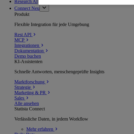
Research AI
Connect
Neu
Produkt
Flexible Integration für jede Umgebung
Rest API
MCP
Integrationen
Dokumentation
Demo buchen
KI-Assistenten
Schnelle Antworten, menschengeprüfte Insights
Marktforschung
Strategie
Marketing & PR
Sales
Alle ansehen
Statista Connect
Verlässliche Daten, in jedem Workflow
Mehr
erfahren