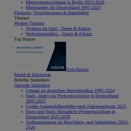
Mietpreisentwicklung in Berlin 2012-2026
Mietenindex für Deutschland 1995-2025
Finanzen, Versicherungen & Immobilien
Themen
Weitere Themen
Wohnen im Alter - Daten & Fakten
Wohnimmobilien – Daten & Fakten
Top Report
Zum Report
Metall & Elektronik
Beliebte Statistiken
Aktuelle Statistiken
Umsatz im deutschen Maschinenbau 1991-2024
Stahl - Index zur Preisentwicklung in Deutschland
2005-2025
Größte Automobilhersteller nach Fahrzeugabsatz 2025
Eisen und Stahl: Monatliche Preisentwicklung in
Deutschland 2025-2026
Auftragseingang im Maschinen- und Anlagenbau 2024-
2026