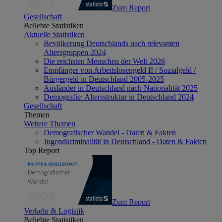
Zum Report
Gesellschaft
Beliebte Statistiken
Aktuelle Statistiken
Bevölkerung Deutschlands nach relevanten
Altersgruppen 2024
Die reichsten Menschen der Welt 2026
Empfänger von Arbeitslosengeld II / Sozialgeld /
Bürgergeld in Deutschland 2005-2025
Ausländer in Deutschland nach Nationalität 2025
Demografie: Altersstruktur in Deutschland 2024
Gesellschaft
Themen
Weitere Themen
Demografischer Wandel - Daten & Fakten
Jugendkriminalität in Deutschland - Daten & Fakten
Top Report
Zum Report
Verkehr & Logistik
Beliebte Statistiken