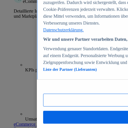
eCommerce Insights
zuzugreifen. Dadurch wird sichergestellt, dass 
Cookie-Präferenzen jederzeit verwalten. Klick
Detaillierte Informationen zu mehr als 39.000 Online-Shops
und Marktplätzen
diese Mittel verwenden, um Informationen über
Verbesserung unseres Dienstes.
Datenschutzerklärung.
Wir und unsere Partner verarbeiten Daten, 
Verwendung genauer Standortdaten. Endgeräteei
auf einem Endgerät. Personalisierte Werbung 
Zielgruppenforschung sowie Entwicklung und
70+
KPIs pro Shop
Liste der Partner (Lieferanten)
Umsatzanalysen und -prognosen
eCommerce Insights entdecken