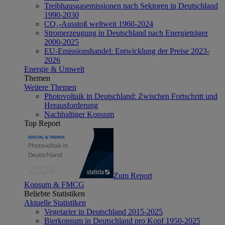
Treibhausgasemissionen nach Sektoren in Deutschland
1990-2030
CO₂-Ausstoß weltweit 1960-2024
Stromerzeugung in Deutschland nach Energieträger
2000-2025
EU-Emissionshandel: Entwicklung der Preise 2023-
2026
Energie & Umwelt
Themen
Weitere Themen
Photovoltaik in Deutschland: Zwischen Fortschritt und
Herausforderung
Nachhaltiger Konsum
Top Report
Zum Report
Konsum & FMCG
Beliebte Statistiken
Aktuelle Statistiken
Vegetarier in Deutschland 2015-2025
Bierkonsum in Deutschland pro Kopf 1950-2025