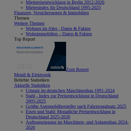
Mietpreisentwicklung in Berlin 2012-2026
Mietenindex für Deutschland 1995-2025
Finanzen, Versicherungen & Immobilien
Themen
Weitere Themen
Wohnen im Alter - Daten & Fakten
Wohnimmobilien – Daten & Fakten
Top Report
Zum Report
Metall & Elektronik
Beliebte Statistiken
Aktuelle Statistiken
Umsatz im deutschen Maschinenbau 1991-2024
Stahl - Index zur Preisentwicklung in Deutschland
2005-2025
Größte Automobilhersteller nach Fahrzeugabsatz 2025
Eisen und Stahl: Monatliche Preisentwicklung in
Deutschland 2025-2026
Auftragseingang im Maschinen- und Anlagenbau 2024-
2026