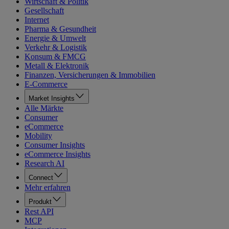
Wirtschaft & Politik
Gesellschaft
Internet
Pharma & Gesundheit
Energie & Umwelt
Verkehr & Logistik
Konsum & FMCG
Metall & Elektronik
Finanzen, Versicherungen & Immobilien
E-Commerce
Market Insights
Alle Märkte
Consumer
eCommerce
Mobility
Consumer Insights
eCommerce Insights
Research AI
Connect
Mehr erfahren
Produkt
Rest API
MCP