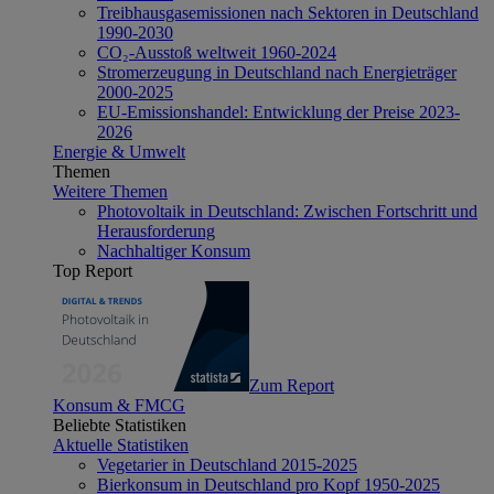
Treibhausgasemissionen nach Sektoren in Deutschland
1990-2030
CO₂-Ausstoß weltweit 1960-2024
Stromerzeugung in Deutschland nach Energieträger
2000-2025
EU-Emissionshandel: Entwicklung der Preise 2023-
2026
Energie & Umwelt
Themen
Weitere Themen
Photovoltaik in Deutschland: Zwischen Fortschritt und
Herausforderung
Nachhaltiger Konsum
Top Report
Zum Report
Konsum & FMCG
Beliebte Statistiken
Aktuelle Statistiken
Vegetarier in Deutschland 2015-2025
Bierkonsum in Deutschland pro Kopf 1950-2025