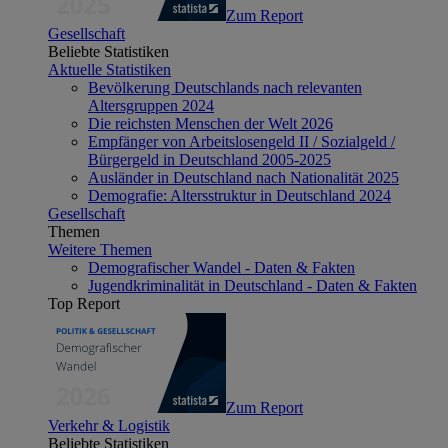
Zum Report
Gesellschaft
Beliebte Statistiken
Aktuelle Statistiken
Bevölkerung Deutschlands nach relevanten
Altersgruppen 2024
Die reichsten Menschen der Welt 2026
Empfänger von Arbeitslosengeld II / Sozialgeld /
Bürgergeld in Deutschland 2005-2025
Ausländer in Deutschland nach Nationalität 2025
Demografie: Altersstruktur in Deutschland 2024
Gesellschaft
Themen
Weitere Themen
Demografischer Wandel - Daten & Fakten
Jugendkriminalität in Deutschland - Daten & Fakten
Top Report
Zum Report
Verkehr & Logistik
Beliebte Statistiken