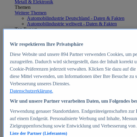
Metall & Elektronik
Themen
Weitere Themen
Automobilindustrie Deutschland - Daten & Fakten
Automobilindustrie weltweit - Daten & Fakten
Top Report
Wir respektieren Ihre Privatsphäre
Diese Website und unsere
894
Partner verwenden Cookies, um pe
Zum Report
zuzugreifen. Dadurch wird sichergestellt, dass der Inhalt korrekt
E-commerce
Cookie-Präferenzen jederzeit verwalten. Klicken Sie dazu auf die
Beliebte Statistiken
diese Mittel verwenden, um Informationen über Ihre Besuche zu s
Aktuelle Statistiken
E-Commerce - Entwicklung des Umsatzes in
Verbesserung unseres Dienstes.
Deutschland 1999-2025
Datenschutzerklärung.
Umsatz von Amazon in Deutschland und weltweit
2010-2025
Wir und unsere Partner verarbeiten Daten, um Folgendes bere
B2C-E-Commerce: Top-50 Online Shops in
Deutschland 2024
Verwendung genauer Standortdaten. Endgeräteeigenschaften zur Id
Marktanteile von Online-Zahlungsverfahren in
auf einem Endgerät. Personalisierte Werbung und Inhalte, Messu
Deutschland 2024
Zielgruppenforschung sowie Entwicklung und Verbesserung von
Umsatzstarke Warengruppen im Online-Handel in
Deutschland 2023-2025
Liste der Partner (Lieferanten)