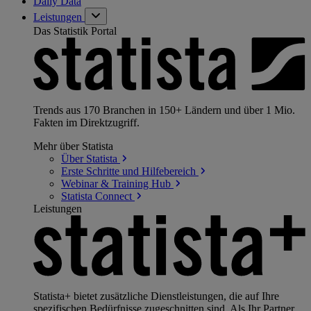
Daily Data
Leistungen
Das Statistik Portal
Trends aus 170 Branchen in 150+ Ländern und über 1 Mio.
Fakten im Direktzugriff.
Mehr über Statista
Über
Statista
Erste Schritte und
Hilfebereich
Webinar & Training
Hub
Statista
Connect
Leistungen
Statista+ bietet zusätzliche Dienstleistungen, die auf Ihre
spezifischen Bedürfnisse zugeschnitten sind. Als Ihr Partner