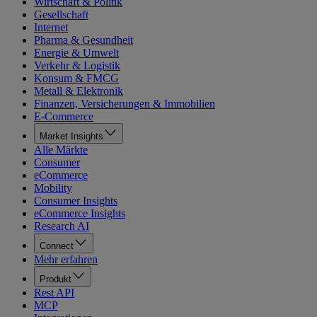
Wirtschaft & Politik
Gesellschaft
Internet
Pharma & Gesundheit
Energie & Umwelt
Verkehr & Logistik
Konsum & FMCG
Metall & Elektronik
Finanzen, Versicherungen & Immobilien
E-Commerce
Market Insights
Alle Märkte
Consumer
eCommerce
Mobility
Consumer Insights
eCommerce Insights
Research AI
Connect
Mehr erfahren
Produkt
Rest API
MCP