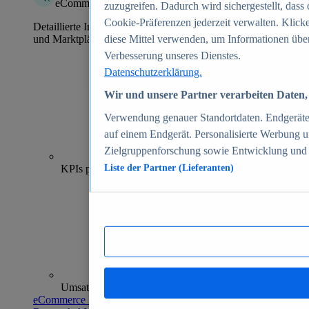
eCommerce Insights
zuzugreifen. Dadurch wird sichergestellt, dass 
Cookie-Präferenzen jederzeit verwalten. Klick
Detaillierte Informationen zu mehr als 39.000 Online-Shops
und Marktplätzen
diese Mittel verwenden, um Informationen über
Verbesserung unseres Dienstes.
Datenschutzerklärung.
Wir und unsere Partner verarbeiten Daten, 
Verwendung genauer Standortdaten. Endgeräteei
auf einem Endgerät. Personalisierte Werbung 
Zielgruppenforschung sowie Entwicklung und
70+
KPIs pro Shop
Liste der Partner (Lieferanten)
Umsatzanalysen und -prognosen
eCommerce Insights entdecken