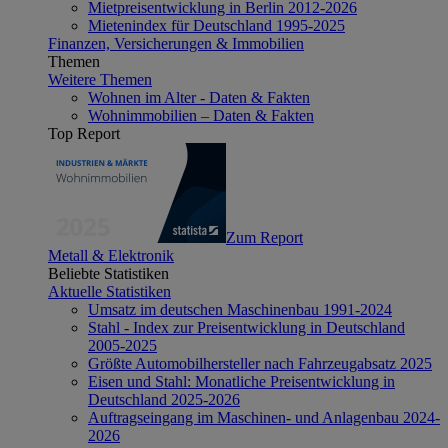
Mietpreisentwicklung in Berlin 2012-2026
Mietenindex für Deutschland 1995-2025
Finanzen, Versicherungen & Immobilien
Themen
Weitere Themen
Wohnen im Alter - Daten & Fakten
Wohnimmobilien – Daten & Fakten
Top Report
Zum Report
Metall & Elektronik
Beliebte Statistiken
Aktuelle Statistiken
Umsatz im deutschen Maschinenbau 1991-2024
Stahl - Index zur Preisentwicklung in Deutschland
2005-2025
Größte Automobilhersteller nach Fahrzeugabsatz 2025
Eisen und Stahl: Monatliche Preisentwicklung in
Deutschland 2025-2026
Auftragseingang im Maschinen- und Anlagenbau 2024-
2026