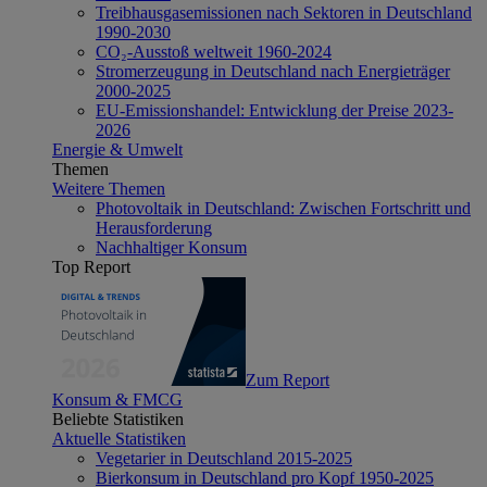
Treibhausgasemissionen nach Sektoren in Deutschland
1990-2030
CO₂-Ausstoß weltweit 1960-2024
Stromerzeugung in Deutschland nach Energieträger
2000-2025
EU-Emissionshandel: Entwicklung der Preise 2023-
2026
Energie & Umwelt
Themen
Weitere Themen
Photovoltaik in Deutschland: Zwischen Fortschritt und
Herausforderung
Nachhaltiger Konsum
Top Report
Zum Report
Konsum & FMCG
Beliebte Statistiken
Aktuelle Statistiken
Vegetarier in Deutschland 2015-2025
Bierkonsum in Deutschland pro Kopf 1950-2025