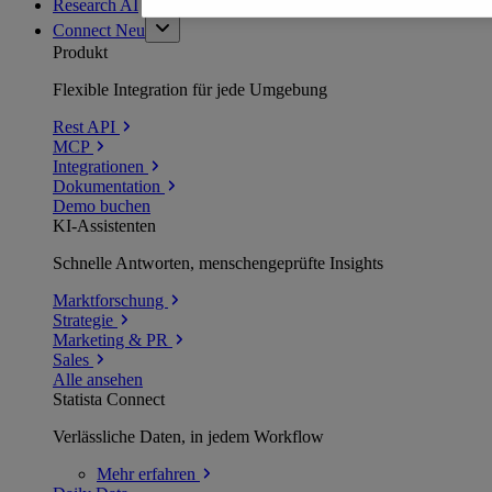
Research AI
Connect
Neu
Produkt
Flexible Integration für jede Umgebung
Rest API
MCP
Integrationen
Dokumentation
Demo buchen
KI-Assistenten
Schnelle Antworten, menschengeprüfte Insights
Marktforschung
Strategie
Marketing & PR
Sales
Alle ansehen
Statista Connect
Verlässliche Daten, in jedem Workflow
Mehr
erfahren