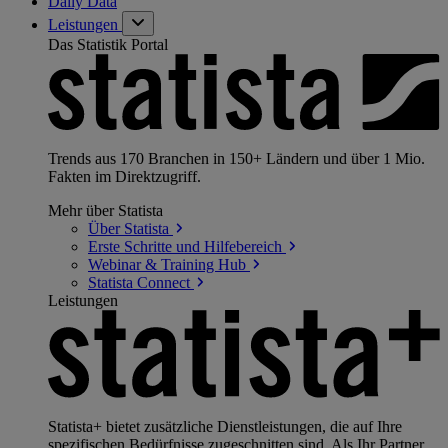
Daily Data
Leistungen
Das Statistik Portal
Trends aus 170 Branchen in 150+ Ländern und über 1 Mio.
Fakten im Direktzugriff.
Mehr über Statista
Über
Statista
Erste Schritte und
Hilfebereich
Webinar & Training
Hub
Statista
Connect
Leistungen
Statista+ bietet zusätzliche Dienstleistungen, die auf Ihre
spezifischen Bedürfnisse zugeschnitten sind. Als Ihr Partner