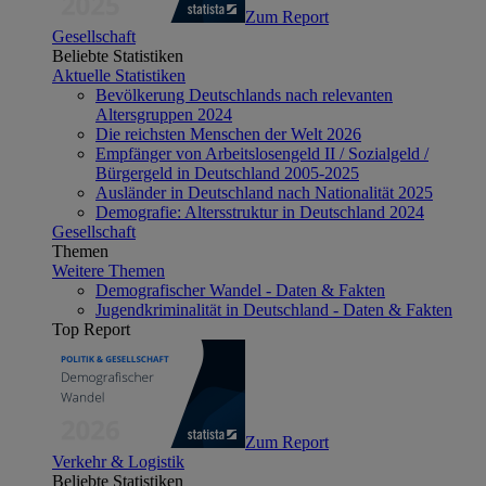
Zum Report
Gesellschaft
Beliebte Statistiken
Aktuelle Statistiken
Bevölkerung Deutschlands nach relevanten
Altersgruppen 2024
Die reichsten Menschen der Welt 2026
Empfänger von Arbeitslosengeld II / Sozialgeld /
Bürgergeld in Deutschland 2005-2025
Ausländer in Deutschland nach Nationalität 2025
Demografie: Altersstruktur in Deutschland 2024
Gesellschaft
Themen
Weitere Themen
Demografischer Wandel - Daten & Fakten
Jugendkriminalität in Deutschland - Daten & Fakten
Top Report
Zum Report
Verkehr & Logistik
Beliebte Statistiken