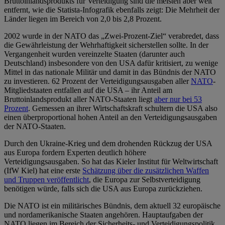
Bruttoinlandsprodukts für Verteidigung sind die meisten aber weit
entfernt, wie die Statista-Infografik ebenfalls zeigt: Die Mehrheit der
Länder liegen im Bereich von 2,0 bis 2,8 Prozent.
2002 wurde in der NATO das „Zwei-Prozent-Ziel“ verabredet, dass
die Gewährleistung der Wehrhaftigkeit sicherstellen sollte. In der
Vergangenheit wurden vereinzelte Staaten (darunter auch
Deutschland) insbesondere von den USA dafür kritisiert, zu wenige
Mittel in das nationale Militär und damit in das Bündnis der NATO
zu investieren. 62 Prozent der Verteidigungsausgaben aller
NATO
-
Mitgliedstaaten entfallen auf die USA – ihr Anteil am
Bruttoinlandsprodukt aller NATO-Staaten liegt
aber nur bei 53
Prozent
. Gemessen an ihrer Wirtschaftskraft schultern die USA also
einen überproportional hohen Anteil an den Verteidigungsausgaben
der NATO-Staaten.
Durch den Ukraine-Krieg und dem drohenden Rückzug der USA
aus Europa fordern Experten deutlich höhere
Verteidigungsausgaben. So hat das Kieler Institut für Weltwirtschaft
(IfW Kiel) hat eine erste
Schätzung über die zusätzlichen Waffen
und Truppen veröffentlicht
, die Europa zur Selbstverteidigung
benötigen würde, falls sich die USA aus Europa zurückziehen.
Die NATO ist ein militärisches Bündnis, dem aktuell 32 europäische
und nordamerikanische Staaten angehören. Hauptaufgaben der
NATO liegen im Bereich der Sicherheits- und Verteidigungspolitik,