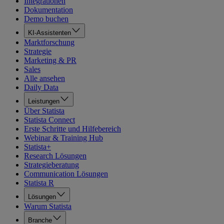
Integrationen
Dokumentation
Demo buchen
KI-Assistenten
Marktforschung
Strategie
Marketing & PR
Sales
Alle ansehen
Daily Data
Leistungen
Über Statista
Statista Connect
Erste Schritte und Hilfebereich
Webinar & Training Hub
Statista+
Research Lösungen
Strategieberatung
Communication Lösungen
Statista R
Lösungen
Warum Statista
Branche