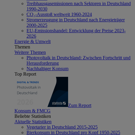
Treibhausgasemissionen nach Sektoren in Deutschland
1990-2030
CO₂-Ausstoß weltweit 1960-2024
Stromerzeugung in Deutschland nach Energieträger
2000-2025
EU-Emissionshandel: Entwicklung der Preise 2023-
2026
Energie & Umwelt
Themen
Weitere Themen
Photovoltaik in Deutschland: Zwischen Fortschritt und
Herausforderung
Nachhaltiger Konsum
Top Report
Zum Report
Konsum & FMCG
Beliebte Statistiken
Aktuelle Statistiken
Vegetarier in Deutschland 2015-2025
Bierkonsum in Deutschland pro Kopf 1950-2025