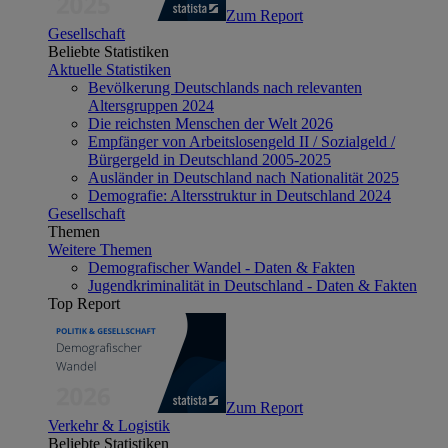
Zum Report
Gesellschaft
Beliebte Statistiken
Aktuelle Statistiken
Bevölkerung Deutschlands nach relevanten
Altersgruppen 2024
Die reichsten Menschen der Welt 2026
Empfänger von Arbeitslosengeld II / Sozialgeld /
Bürgergeld in Deutschland 2005-2025
Ausländer in Deutschland nach Nationalität 2025
Demografie: Altersstruktur in Deutschland 2024
Gesellschaft
Themen
Weitere Themen
Demografischer Wandel - Daten & Fakten
Jugendkriminalität in Deutschland - Daten & Fakten
Top Report
Zum Report
Verkehr & Logistik
Beliebte Statistiken