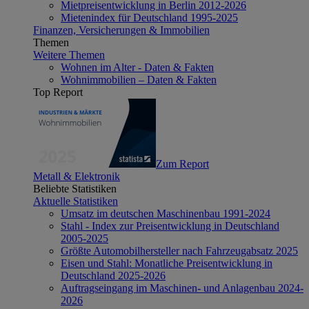
Mietpreisentwicklung in Berlin 2012-2026
Mietenindex für Deutschland 1995-2025
Finanzen, Versicherungen & Immobilien
Themen
Weitere Themen
Wohnen im Alter - Daten & Fakten
Wohnimmobilien – Daten & Fakten
Top Report
Zum Report
Metall & Elektronik
Beliebte Statistiken
Aktuelle Statistiken
Umsatz im deutschen Maschinenbau 1991-2024
Stahl - Index zur Preisentwicklung in Deutschland
2005-2025
Größte Automobilhersteller nach Fahrzeugabsatz 2025
Eisen und Stahl: Monatliche Preisentwicklung in
Deutschland 2025-2026
Auftragseingang im Maschinen- und Anlagenbau 2024-
2026