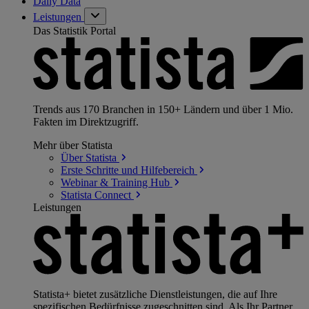
Daily Data
Leistungen
Das Statistik Portal
Trends aus 170 Branchen in 150+ Ländern und über 1 Mio.
Fakten im Direktzugriff.
Mehr über Statista
Über
Statista
Erste Schritte und
Hilfebereich
Webinar & Training
Hub
Statista
Connect
Leistungen
Statista+ bietet zusätzliche Dienstleistungen, die auf Ihre
spezifischen Bedürfnisse zugeschnitten sind. Als Ihr Partner