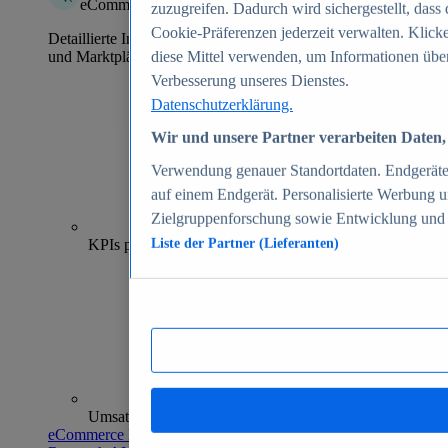
eCommerce Insights
zuzugreifen. Dadurch wird sichergestellt, dass 
Cookie-Präferenzen jederzeit verwalten. Klick
Detaillierte Informationen zu mehr als 39.000 Online-Shops
und Marktplätzen
diese Mittel verwenden, um Informationen über
Verbesserung unseres Dienstes.
Datenschutzerklärung.
Wir und unsere Partner verarbeiten Daten, 
Verwendung genauer Standortdaten. Endgeräteei
auf einem Endgerät. Personalisierte Werbung 
Zielgruppenforschung sowie Entwicklung und
70+
KPIs pro Shop
Liste der Partner (Lieferanten)
Umsatzanalysen und -prognosen
eCommerce Insights entdecken