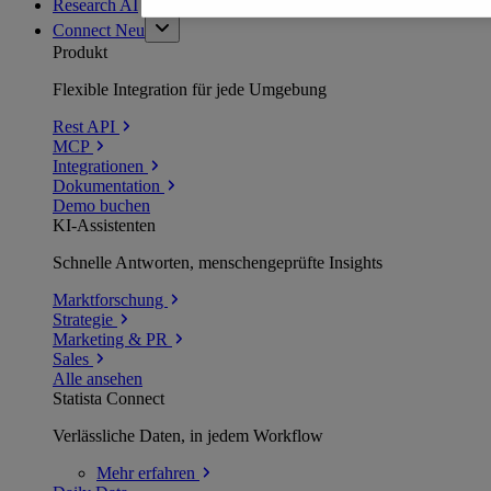
Research AI
Connect
Neu
Produkt
Flexible Integration für jede Umgebung
Rest API
MCP
Integrationen
Dokumentation
Demo buchen
KI-Assistenten
Schnelle Antworten, menschengeprüfte Insights
Marktforschung
Strategie
Marketing & PR
Sales
Alle ansehen
Statista Connect
Verlässliche Daten, in jedem Workflow
Mehr
erfahren