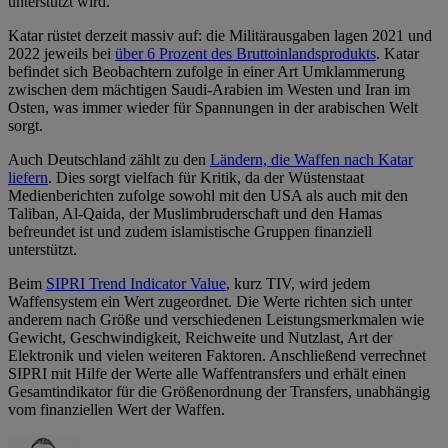
unterstützt wird.
Katar rüstet derzeit massiv auf: die Militärausgaben lagen 2021 und
2022 jeweils bei
über 6 Prozent des Bruttoinlandsprodukts
. Katar
befindet sich Beobachtern zufolge in einer Art Umklammerung
zwischen dem mächtigen Saudi-Arabien im Westen und Iran im
Osten, was immer wieder für Spannungen in der arabischen Welt
sorgt.
Auch Deutschland zählt zu den
Ländern, die Waffen nach Katar
liefern
. Dies sorgt vielfach für Kritik, da der Wüstenstaat
Medienberichten zufolge sowohl mit den USA als auch mit den
Taliban, Al-Qaida, der Muslimbruderschaft und den Hamas
befreundet ist und zudem islamistische Gruppen finanziell
unterstützt.
Beim
SIPRI Trend Indicator Value
, kurz TIV, wird jedem
Waffensystem ein Wert zugeordnet. Die Werte richten sich unter
anderem nach Größe und verschiedenen Leistungsmerkmalen wie
Gewicht, Geschwindigkeit, Reichweite und Nutzlast, Art der
Elektronik und vielen weiteren Faktoren. Anschließend verrechnet
SIPRI mit Hilfe der Werte alle Waffentransfers und erhält einen
Gesamtindikator für die Größenordnung der Transfers, unabhängig
vom finanziellen Wert der Waffen.