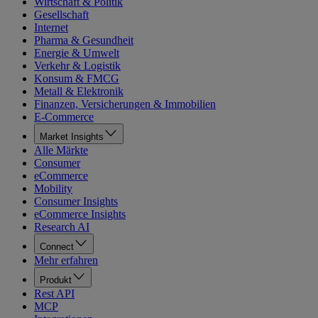
Wirtschaft & Politik
Gesellschaft
Internet
Pharma & Gesundheit
Energie & Umwelt
Verkehr & Logistik
Konsum & FMCG
Metall & Elektronik
Finanzen, Versicherungen & Immobilien
E-Commerce
Market Insights
Alle Märkte
Consumer
eCommerce
Mobility
Consumer Insights
eCommerce Insights
Research AI
Connect
Mehr erfahren
Produkt
Rest API
MCP