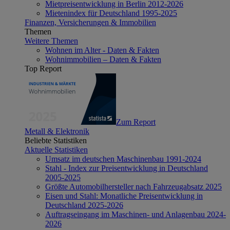
Mietpreisentwicklung in Berlin 2012-2026
Mietenindex für Deutschland 1995-2025
Finanzen, Versicherungen & Immobilien
Themen
Weitere Themen
Wohnen im Alter - Daten & Fakten
Wohnimmobilien – Daten & Fakten
Top Report
Zum Report
Metall & Elektronik
Beliebte Statistiken
Aktuelle Statistiken
Umsatz im deutschen Maschinenbau 1991-2024
Stahl - Index zur Preisentwicklung in Deutschland
2005-2025
Größte Automobilhersteller nach Fahrzeugabsatz 2025
Eisen und Stahl: Monatliche Preisentwicklung in
Deutschland 2025-2026
Auftragseingang im Maschinen- und Anlagenbau 2024-
2026