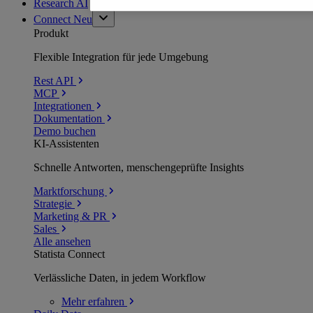
Research AI
Connect
Neu
Produkt
Flexible Integration für jede Umgebung
Rest API
MCP
Integrationen
Dokumentation
Demo buchen
KI-Assistenten
Schnelle Antworten, menschengeprüfte Insights
Marktforschung
Strategie
Marketing & PR
Sales
Alle ansehen
Statista Connect
Verlässliche Daten, in jedem Workflow
Mehr
erfahren