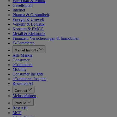
Wirtschaft & Politik
Gesellschaft
Internet
Pharma & Gesundheit
Energie & Umwelt
Verkehr & Logistik
Konsum & FMCG
Metall & Elektronik
Finanzen, Versicherungen & Immobilien
E-Commerce
Market Insights
Alle Märkte
Consumer
eCommerce
Mobility
Consumer Insights
eCommerce Insights
Research AI
Connect
Mehr erfahren
Produkt
Rest API
MCP