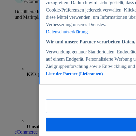
eCommerce Insights
zuzugreifen. Dadurch wird sichergestellt, dass 
Cookie-Präferenzen jederzeit verwalten. Klick
Detaillierte Informationen zu mehr als 39.000 Online-Shops
und Marktplätzen
diese Mittel verwenden, um Informationen über
Verbesserung unseres Dienstes.
Datenschutzerklärung.
Wir und unsere Partner verarbeiten Daten, 
Verwendung genauer Standortdaten. Endgeräteei
auf einem Endgerät. Personalisierte Werbung 
Zielgruppenforschung sowie Entwicklung und
70+
KPIs pro Shop
Liste der Partner (Lieferanten)
Umsatzanalysen und -prognosen
eCommerce Insights entdecken