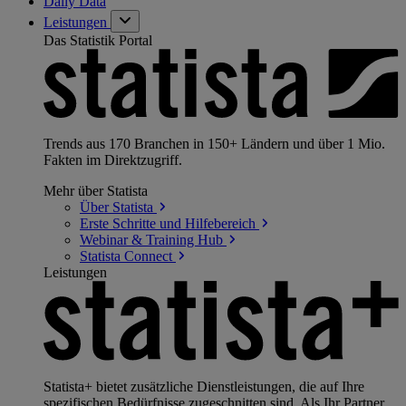
Daily Data
Leistungen
Das Statistik Portal
Trends aus 170 Branchen in 150+ Ländern und über 1 Mio.
Fakten im Direktzugriff.
Mehr über Statista
Über
Statista
Erste Schritte und
Hilfebereich
Webinar & Training
Hub
Statista
Connect
Leistungen
Statista+ bietet zusätzliche Dienstleistungen, die auf Ihre
spezifischen Bedürfnisse zugeschnitten sind. Als Ihr Partner