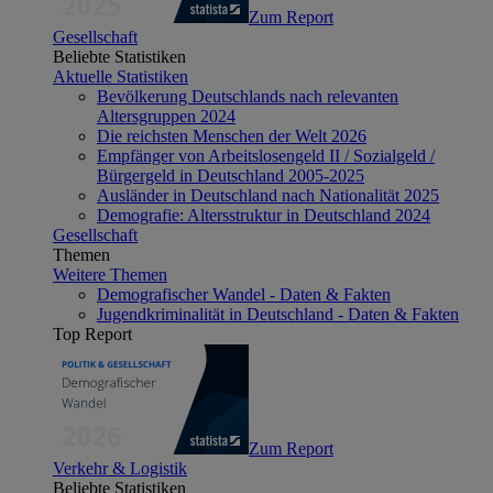
Zum Report
Gesellschaft
Beliebte Statistiken
Aktuelle Statistiken
Bevölkerung Deutschlands nach relevanten
Altersgruppen 2024
Die reichsten Menschen der Welt 2026
Empfänger von Arbeitslosengeld II / Sozialgeld /
Bürgergeld in Deutschland 2005-2025
Ausländer in Deutschland nach Nationalität 2025
Demografie: Altersstruktur in Deutschland 2024
Gesellschaft
Themen
Weitere Themen
Demografischer Wandel - Daten & Fakten
Jugendkriminalität in Deutschland - Daten & Fakten
Top Report
Zum Report
Verkehr & Logistik
Beliebte Statistiken