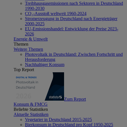
Treibhausgasemissionen nach Sektoren in Deutschland
1990-2030
CO₂-Ausstoß weltweit 1960-2024
Stromerzeugung in Deutschland nach Energieträger
2000-2025
EU-Emissionshandel: Entwicklung der Preise 2023-
2026
Energie & Umwelt
Themen
Weitere Themen
Photovoltaik in Deutschland: Zwischen Fortschritt und
Herausforderung
Nachhaltiger Konsum
Top Report
Zum Report
Konsum & FMCG
Beliebte Statistiken
Aktuelle Statistiken
Vegetarier in Deutschland 2015-2025
Bierkonsum in Deutschland pro Kopf 1950-2025