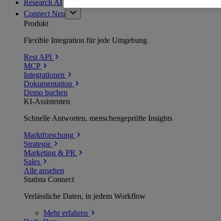
Research AI
Connect
Neu
Produkt
Flexible Integration für jede Umgebung
Rest API
MCP
Integrationen
Dokumentation
Demo buchen
KI-Assistenten
Schnelle Antworten, menschengeprüfte Insights
Marktforschung
Strategie
Marketing & PR
Sales
Alle ansehen
Statista Connect
Verlässliche Daten, in jedem Workflow
Mehr
erfahren