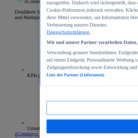
eCommerce Insights
zuzugreifen. Dadurch wird sichergestellt, dass 
Cookie-Präferenzen jederzeit verwalten. Klick
Detaillierte Informationen zu mehr als 39.000 Online-Shops
und Marktplätzen
diese Mittel verwenden, um Informationen über
Verbesserung unseres Dienstes.
Datenschutzerklärung.
Wir und unsere Partner verarbeiten Daten, 
Verwendung genauer Standortdaten. Endgeräteei
auf einem Endgerät. Personalisierte Werbung 
Zielgruppenforschung sowie Entwicklung und
70+
KPIs pro Shop
Liste der Partner (Lieferanten)
Umsatzanalysen und -prognosen
eCommerce Insights entdecken