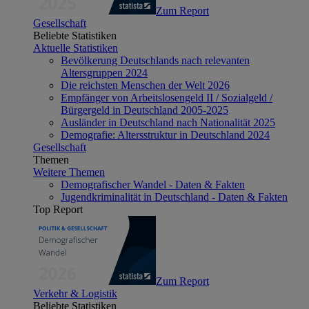
Zum Report
Gesellschaft
Beliebte Statistiken
Aktuelle Statistiken
Bevölkerung Deutschlands nach relevanten
Altersgruppen 2024
Die reichsten Menschen der Welt 2026
Empfänger von Arbeitslosengeld II / Sozialgeld /
Bürgergeld in Deutschland 2005-2025
Ausländer in Deutschland nach Nationalität 2025
Demografie: Altersstruktur in Deutschland 2024
Gesellschaft
Themen
Weitere Themen
Demografischer Wandel - Daten & Fakten
Jugendkriminalität in Deutschland - Daten & Fakten
Top Report
Zum Report
Verkehr & Logistik
Beliebte Statistiken