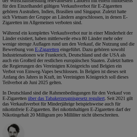
der Wirtschaftsleistung relevantesten Ländern mit einem mindestens
für den Einzelhandel gültigen Verkaufsverbot für E-Zigaretten
gehören Australien, Indien, Brasilien und Singapur. Zuletzt hatte
sich Vietnam der Gruppe an Ländern angeschlossen, in denen E-
Zigaretten im Allgemeinen verboten sind.
Während ein komplettes Verkaufsverbot nur in einer Minderheit der
Länder existiert, haben mittlerweile etwa 80 Länder mehr oder
wenige strenge Auflagen rund um den Verkauf, die Nutzung und die
Bewerbung von
E-Zigaretten
eingeführt. Dazu gehören sowohl
Industrienationen wie Frankreich, Deutschland und die USA als
auch ein Großteil der restlichen europäischen Staaten. Zuletzt hatten
die Regierungen des Vereinigten Königreichs und Belgien ein
Verbot von Einweg-Vapes beschlossen. In Belgien ist dieses seit
Anfang des Jahres in Kraft, im Vereinigten Königreich soll dieses
Teilverbot ab Juni 2025 gelten.
In Deutschland sind die Rahmenbedingungen für den Verkauf von
E-Zigaretten
über das Tabakerzeugnisgesetz reguliert
. Seit 2021 gilt
das Verkaufsverbot für Minderjährige beispielsweise auch für
nikotinfreie E-Zigaretten. Bei nikotinhaltigen E-Zigaretten darf der
Nikotingehalt 20 Milligram pro Milliliter nicht überschreiten.