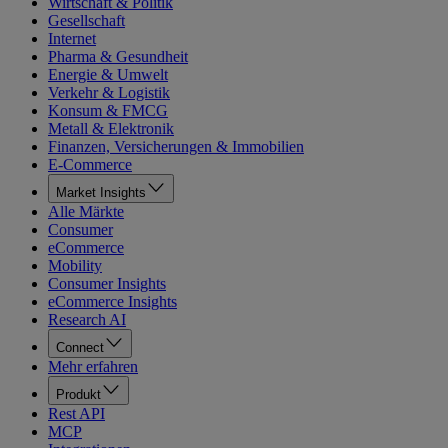
Wirtschaft & Politik
Gesellschaft
Internet
Pharma & Gesundheit
Energie & Umwelt
Verkehr & Logistik
Konsum & FMCG
Metall & Elektronik
Finanzen, Versicherungen & Immobilien
E-Commerce
Market Insights
Alle Märkte
Consumer
eCommerce
Mobility
Consumer Insights
eCommerce Insights
Research AI
Connect
Mehr erfahren
Produkt
Rest API
MCP