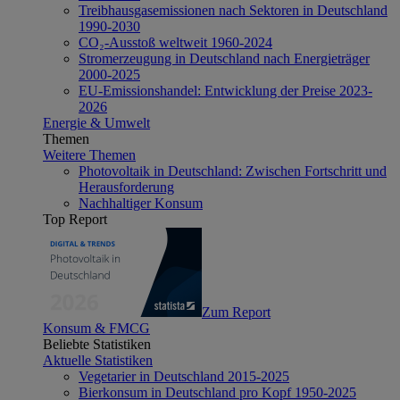
Treibhausgasemissionen nach Sektoren in Deutschland
1990-2030
CO₂-Ausstoß weltweit 1960-2024
Stromerzeugung in Deutschland nach Energieträger
2000-2025
EU-Emissionshandel: Entwicklung der Preise 2023-
2026
Energie & Umwelt
Themen
Weitere Themen
Photovoltaik in Deutschland: Zwischen Fortschritt und
Herausforderung
Nachhaltiger Konsum
Top Report
Zum Report
Konsum & FMCG
Beliebte Statistiken
Aktuelle Statistiken
Vegetarier in Deutschland 2015-2025
Bierkonsum in Deutschland pro Kopf 1950-2025