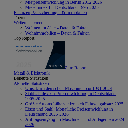
Mietpreisentwicklung in Berlin 2012-2026
Mietenindex für Deutschland 1995-2025
Finanzen, Versicherungen & Immobilien
Themen
Weitere Themen
Wohnen im Alter - Daten & Fakten
Wohnimmobilien – Daten & Fakten
Top Report
Zum Report
Metall & Elektronik
Beliebte Statistiken
Aktuelle Statistiken
Umsatz im deutschen Maschinenbau 1991-2024
Stahl - Index zur Preisentwicklung in Deutschland
2005-2025
Größte Automobilhersteller nach Fahrzeugabsatz 2025
Eisen und Stahl: Monatliche Preisentwicklung in
Deutschland 2025-2026
Auftragseingang im Maschinen- und Anlagenbau 2024-
2026