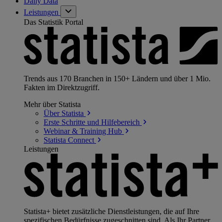
Daily Data
Leistungen
Das Statistik Portal
Trends aus 170 Branchen in 150+ Ländern und über 1 Mio.
Fakten im Direktzugriff.
Mehr über Statista
Über
Statista
Erste Schritte und
Hilfebereich
Webinar & Training
Hub
Statista
Connect
Leistungen
Statista+ bietet zusätzliche Dienstleistungen, die auf Ihre
spezifischen Bedürfnisse zugeschnitten sind. Als Ihr Partner