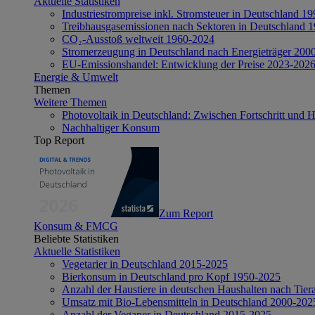
Aktuelle Statistiken
Industriestrompreise inkl. Stromsteuer in Deutschland 1
Treibhausgasemissionen nach Sektoren in Deutschland 
CO₂-Ausstoß weltweit 1960-2024
Stromerzeugung in Deutschland nach Energieträger 200
EU-Emissionshandel: Entwicklung der Preise 2023-202
Energie & Umwelt
Themen
Weitere Themen
Photovoltaik in Deutschland: Zwischen Fortschritt und 
Nachhaltiger Konsum
Top Report
Zum Report
Konsum & FMCG
Beliebte Statistiken
Aktuelle Statistiken
Vegetarier in Deutschland 2015-2025
Bierkonsum in Deutschland pro Kopf 1950-2025
Anzahl der Haustiere in deutschen Haushalten nach Tier
Umsatz mit Bio-Lebensmitteln in Deutschland 2000-202
Anzahl der Veganer in Deutschland 2015-2025