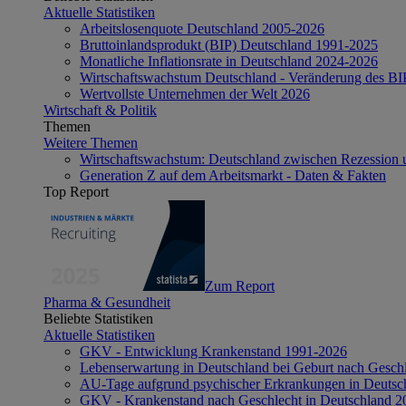
Aktuelle Statistiken
Arbeitslosenquote Deutschland 2005-2026
Bruttoinlandsprodukt (BIP) Deutschland 1991-2025
Monatliche Inflationsrate in Deutschland 2024-2026
Wirtschaftswachstum Deutschland - Veränderung des B
Wertvollste Unternehmen der Welt 2026
Wirtschaft & Politik
Themen
Weitere Themen
Wirtschaftswachstum: Deutschland zwischen Rezession 
Generation Z auf dem Arbeitsmarkt - Daten & Fakten
Top Report
Zum Report
Pharma & Gesundheit
Beliebte Statistiken
Aktuelle Statistiken
GKV - Entwicklung Krankenstand 1991-2026
Lebenserwartung in Deutschland bei Geburt nach Gesch
AU-Tage aufgrund psychischer Erkrankungen in Deutsc
GKV - Krankenstand nach Geschlecht in Deutschland 