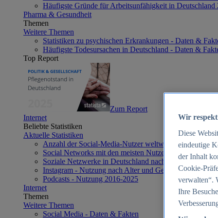
Häufigste Gründe für Arbeitsunfähigkeit in Deutschland
Pharma & Gesundheit
Themen
Weitere Themen
Statistiken zu psychischen Erkrankungen - Daten & Fakt
Häufigste Todesursachen in Deutschland - Daten & Fakt
Top Report
Zum Report
Wir respekt
Internet
Beliebte Statistiken
Diese Websi
Aktuelle Statistiken
Anzahl der Social-Media-Nutzer weltweit 2012-2025
eindeutige K
Social Networks mit den meisten Nutzern weltweit 2025
der Inhalt k
Soziale Netzwerke in Deutschland nach Generationen 2
Cookie-Präfe
Instagram - Nutzung nach Alter und Geschlecht in Deut
Podcasts - Nutzung 2016-2025
verwalten“. 
Internet
Ihre Besuche
Themen
Verbesserung
Weitere Themen
Social Media - Daten & Fakten