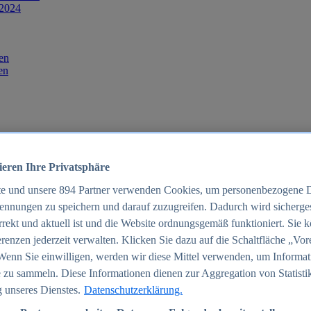
 2024
en
en
ieren Ihre Privatsphäre
te und unsere
894
Partner verwenden Cookies, um personenbezogene 
ennungen zu speichern und darauf zuzugreifen. Dadurch wird sichergest
orrekt und aktuell ist und die Website ordnungsgemäß funktioniert. Sie 
025
renzen jederzeit verwalten. Klicken Sie dazu auf die Schaltfläche „Vor
schland 2025
Wenn Sie einwilligen, werden wir diese Mittel verwenden, um Informat
 zu sammeln. Diese Informationen dienen zur Aggregation von Statisti
 unseres Dienstes.
Datenschutzerklärung.