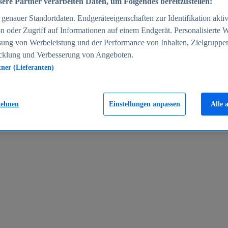
ere Partner verarbeiten Daten, um Folgendes bereitzustellen:
enauer Standortdaten. Endgeräteeigenschaften zur Identifikation aktiv
n oder Zugriff auf Informationen auf einem Endgerät. Personalisierte
sung von Werbeleistung und der Performance von Inhalten, Zielgruppe
cklung und Verbesserung von Angeboten.
tner (Lieferanten)
en 2024
lehnen
Einstellungen anpassen
Alle 
rgeld in Deutschland 2005-2025