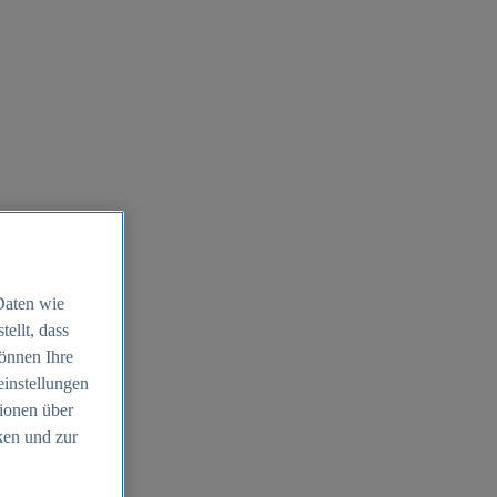
Daten wie
ellt, dass
können Ihre
einstellungen
ionen über
ken und zur