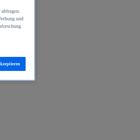
 abfragen.
 Werbung und
nforschung
akzeptieren