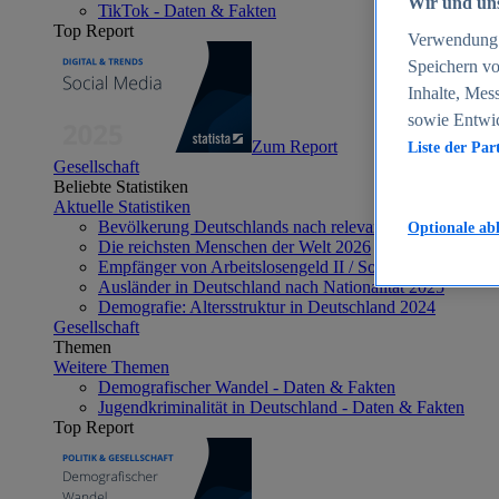
Wir und uns
TikTok - Daten & Fakten
Top Report
Verwendung g
Speichern vo
Inhalte, Mes
sowie Entwi
Zum Report
Liste der Par
Gesellschaft
Beliebte Statistiken
Aktuelle Statistiken
Bevölkerung Deutschlands nach relevanten Altersgrupp
Optionale ab
Die reichsten Menschen der Welt 2026
Empfänger von Arbeitslosengeld II / Sozialgeld / Bürge
Ausländer in Deutschland nach Nationalität 2025
Demografie: Altersstruktur in Deutschland 2024
Gesellschaft
Themen
Weitere Themen
Demografischer Wandel - Daten & Fakten
Jugendkriminalität in Deutschland - Daten & Fakten
Top Report