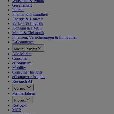
Wirtschaft & Politik
Gesellschaft
Internet
Pharma & Gesundheit
Energie & Umwelt
Verkehr & Logistik
Konsum & FMCG
Metall & Elektronik
Finanzen, Versicherungen & Immobilien
E-Commerce
Market Insights
Alle Märkte
Consumer
eCommerce
Mobility
Consumer Insights
eCommerce Insights
Research AI
Connect
Mehr erfahren
Produkt
Rest API
MCP