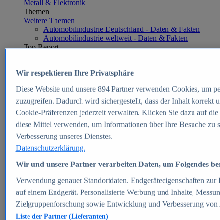
Metall & Elektronik
Themen
Weitere Themen
Automobilindustrie Deutschland - Daten & Fakten
Automobilindustrie weltweit - Daten & Fakten
Top Report
Wir respektieren Ihre Privatsphäre
Diese Website und unsere
894
Partner verwenden Cookies, um pe
Zum Report
zuzugreifen. Dadurch wird sichergestellt, dass der Inhalt korrekt
E-commerce
Cookie-Präferenzen jederzeit verwalten. Klicken Sie dazu auf die
Beliebte Statistiken
Aktuelle Statistiken
diese Mittel verwenden, um Informationen über Ihre Besuche zu s
E-Commerce - Entwicklung des Umsatzes in
Verbesserung unseres Dienstes.
Deutschland 1999-2025
Datenschutzerklärung.
Umsatz von Amazon in Deutschland und weltweit
2010-2025
Wir und unsere Partner verarbeiten Daten, um Folgendes bere
B2C-E-Commerce: Top-50 Online Shops in
Deutschland 2024
Verwendung genauer Standortdaten. Endgeräteeigenschaften zur Id
Marktanteile von Online-Zahlungsverfahren in
auf einem Endgerät. Personalisierte Werbung und Inhalte, Messu
Deutschland 2024
Umsatzstarke Warengruppen im Online-Handel in
Zielgruppenforschung sowie Entwicklung und Verbesserung von
Deutschland 2023-2025
Liste der Partner (Lieferanten)