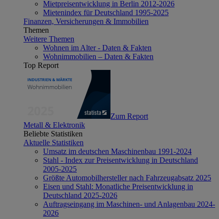
Mietpreisentwicklung in Berlin 2012-2026
Mietenindex für Deutschland 1995-2025
Finanzen, Versicherungen & Immobilien
Themen
Weitere Themen
Wohnen im Alter - Daten & Fakten
Wohnimmobilien – Daten & Fakten
Top Report
Zum Report
Metall & Elektronik
Beliebte Statistiken
Aktuelle Statistiken
Umsatz im deutschen Maschinenbau 1991-2024
Stahl - Index zur Preisentwicklung in Deutschland
2005-2025
Größte Automobilhersteller nach Fahrzeugabsatz 2025
Eisen und Stahl: Monatliche Preisentwicklung in
Deutschland 2025-2026
Auftragseingang im Maschinen- und Anlagenbau 2024-
2026