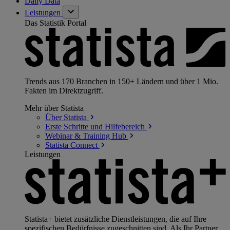
Daily Data
Leistungen
Das Statistik Portal
Trends aus 170 Branchen in 150+ Ländern und über 1 Mio.
Fakten im Direktzugriff.
Mehr über Statista
Über
Statista
Erste Schritte und
Hilfebereich
Webinar & Training
Hub
Statista
Connect
Leistungen
Statista+ bietet zusätzliche Dienstleistungen, die auf Ihre
spezifischen Bedürfnisse zugeschnitten sind. Als Ihr Partner