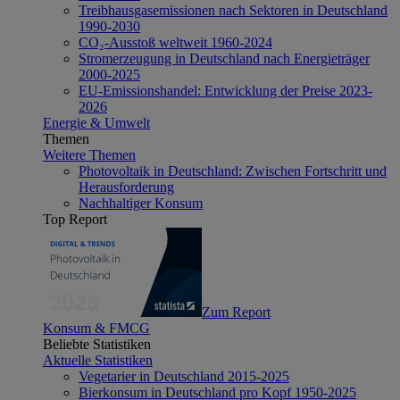
Treibhausgasemissionen nach Sektoren in Deutschland
1990-2030
CO₂-Ausstoß weltweit 1960-2024
Stromerzeugung in Deutschland nach Energieträger
2000-2025
EU-Emissionshandel: Entwicklung der Preise 2023-
2026
Energie & Umwelt
Themen
Weitere Themen
Photovoltaik in Deutschland: Zwischen Fortschritt und
Herausforderung
Nachhaltiger Konsum
Top Report
Zum Report
Konsum & FMCG
Beliebte Statistiken
Aktuelle Statistiken
Vegetarier in Deutschland 2015-2025
Bierkonsum in Deutschland pro Kopf 1950-2025