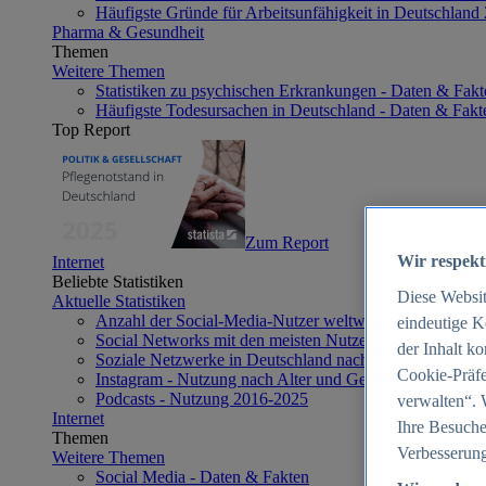
Häufigste Gründe für Arbeitsunfähigkeit in Deutschland
Pharma & Gesundheit
Themen
Weitere Themen
Statistiken zu psychischen Erkrankungen - Daten & Fakt
Häufigste Todesursachen in Deutschland - Daten & Fakt
Top Report
Zum Report
Wir respekt
Internet
Beliebte Statistiken
Diese Websi
Aktuelle Statistiken
Anzahl der Social-Media-Nutzer weltweit 2012-2025
eindeutige K
Social Networks mit den meisten Nutzern weltweit 2025
der Inhalt k
Soziale Netzwerke in Deutschland nach Generationen 2
Cookie-Präfe
Instagram - Nutzung nach Alter und Geschlecht in Deut
Podcasts - Nutzung 2016-2025
verwalten“. 
Internet
Ihre Besuche
Themen
Verbesserung
Weitere Themen
Social Media - Daten & Fakten