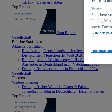
Wir und uns
TikTok - Daten & Fakten
Top Report
Verwendung g
Speichern vo
Inhalte, Mes
sowie Entwi
Zum Report
Liste der Par
Gesellschaft
Beliebte Statistiken
Aktuelle Statistiken
Bevölkerung Deutschlands nach relevanten Altersgrupp
Optionale ab
Die reichsten Menschen der Welt 2026
Empfänger von Arbeitslosengeld II / Sozialgeld / Bürge
Ausländer in Deutschland nach Nationalität 2025
Demografie: Altersstruktur in Deutschland 2024
Gesellschaft
Themen
Weitere Themen
Demografischer Wandel - Daten & Fakten
Jugendkriminalität in Deutschland - Daten & Fakten
Top Report