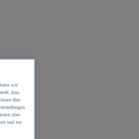
Daten wie
ellt, dass
können Ihre
einstellungen
ionen über
ken und zur