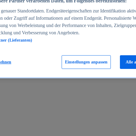
ere Partner verarbeiten Daten, um Folgendes bereitzustellen:
enauer Standortdaten. Endgeräteeigenschaften zur Identifikation aktiv
n oder Zugriff auf Informationen auf einem Endgerät. Personalisierte
sung von Werbeleistung und der Performance von Inhalten, Zielgruppe
cklung und Verbesserung von Angeboten.
tner (Lieferanten)
en 2024
lehnen
Einstellungen anpassen
Alle 
rgeld in Deutschland 2005-2025