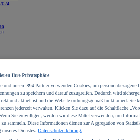
 2024
en
en
ieren Ihre Privatsphäre
te und unsere
894
Partner verwenden Cookies, um personenbezogene 
ennungen zu speichern und darauf zuzugreifen. Dadurch wird sichergest
orrekt und aktuell ist und die Website ordnungsgemäß funktioniert. Sie 
025
renzen jederzeit verwalten. Klicken Sie dazu auf die Schaltfläche „Vor
schland 2025
Wenn Sie einwilligen, werden wir diese Mittel verwenden, um Informat
 zu sammeln. Diese Informationen dienen zur Aggregation von Statisti
 unseres Dienstes.
Datenschutzerklärung.