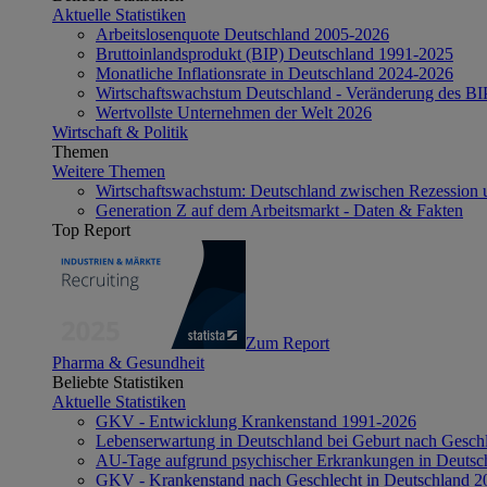
Aktuelle Statistiken
Arbeitslosenquote Deutschland 2005-2026
Bruttoinlandsprodukt (BIP) Deutschland 1991-2025
Monatliche Inflationsrate in Deutschland 2024-2026
Wirtschaftswachstum Deutschland - Veränderung des B
Wertvollste Unternehmen der Welt 2026
Wirtschaft & Politik
Themen
Weitere Themen
Wirtschaftswachstum: Deutschland zwischen Rezession 
Generation Z auf dem Arbeitsmarkt - Daten & Fakten
Top Report
Zum Report
Pharma & Gesundheit
Beliebte Statistiken
Aktuelle Statistiken
GKV - Entwicklung Krankenstand 1991-2026
Lebenserwartung in Deutschland bei Geburt nach Gesch
AU-Tage aufgrund psychischer Erkrankungen in Deutsc
GKV - Krankenstand nach Geschlecht in Deutschland 