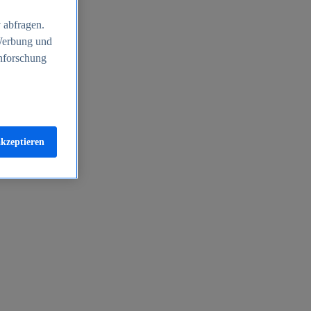
 abfragen.
 Werbung und
nforschung
akzeptieren