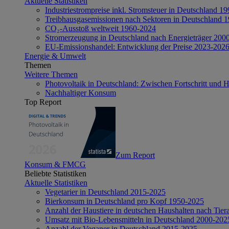
Aktuelle Statistiken
Industriestrompreise inkl. Stromsteuer in Deutschland 1
Treibhausgasemissionen nach Sektoren in Deutschland 
CO₂-Ausstoß weltweit 1960-2024
Stromerzeugung in Deutschland nach Energieträger 200
EU-Emissionshandel: Entwicklung der Preise 2023-202
Energie & Umwelt
Themen
Weitere Themen
Photovoltaik in Deutschland: Zwischen Fortschritt und 
Nachhaltiger Konsum
Top Report
Zum Report
Konsum & FMCG
Beliebte Statistiken
Aktuelle Statistiken
Vegetarier in Deutschland 2015-2025
Bierkonsum in Deutschland pro Kopf 1950-2025
Anzahl der Haustiere in deutschen Haushalten nach Tier
Umsatz mit Bio-Lebensmitteln in Deutschland 2000-202
Anzahl der Veganer in Deutschland 2015-2025