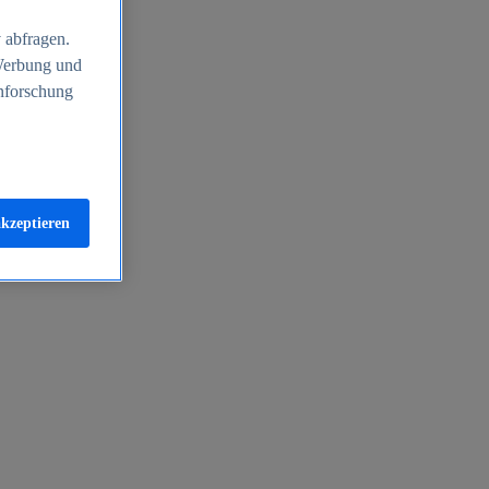
 abfragen.
 Werbung und
nforschung
akzeptieren