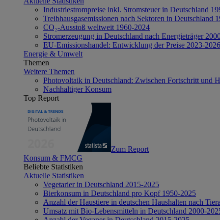
Aktuelle Statistiken
Industriestrompreise inkl. Stromsteuer in Deutschland 1
Treibhausgasemissionen nach Sektoren in Deutschland 
CO₂-Ausstoß weltweit 1960-2024
Stromerzeugung in Deutschland nach Energieträger 200
EU-Emissionshandel: Entwicklung der Preise 2023-202
Energie & Umwelt
Themen
Weitere Themen
Photovoltaik in Deutschland: Zwischen Fortschritt und 
Nachhaltiger Konsum
Top Report
Zum Report
Konsum & FMCG
Beliebte Statistiken
Aktuelle Statistiken
Vegetarier in Deutschland 2015-2025
Bierkonsum in Deutschland pro Kopf 1950-2025
Anzahl der Haustiere in deutschen Haushalten nach Tier
Umsatz mit Bio-Lebensmitteln in Deutschland 2000-202
Anzahl der Veganer in Deutschland 2015-2025