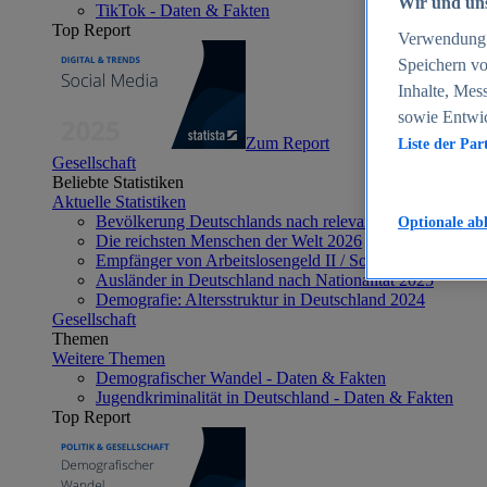
Wir und uns
TikTok - Daten & Fakten
Top Report
Verwendung g
Speichern vo
Inhalte, Mes
sowie Entwi
Zum Report
Liste der Par
Gesellschaft
Beliebte Statistiken
Aktuelle Statistiken
Bevölkerung Deutschlands nach relevanten Altersgrupp
Optionale ab
Die reichsten Menschen der Welt 2026
Empfänger von Arbeitslosengeld II / Sozialgeld / Bürge
Ausländer in Deutschland nach Nationalität 2025
Demografie: Altersstruktur in Deutschland 2024
Gesellschaft
Themen
Weitere Themen
Demografischer Wandel - Daten & Fakten
Jugendkriminalität in Deutschland - Daten & Fakten
Top Report