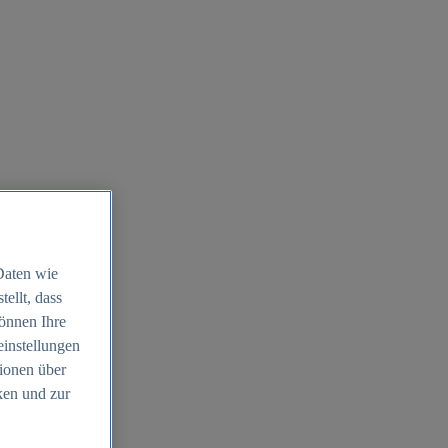
Daten wie
ellt, dass
können Ihre
einstellungen
ionen über
ken und zur