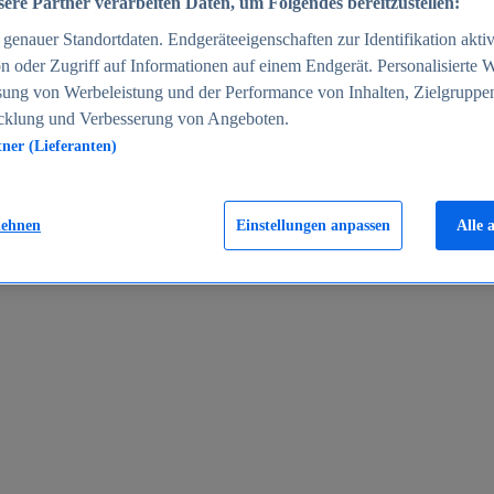
ere Partner verarbeiten Daten, um Folgendes bereitzustellen:
enauer Standortdaten. Endgeräteeigenschaften zur Identifikation aktiv
n oder Zugriff auf Informationen auf einem Endgerät. Personalisierte
sung von Werbeleistung und der Performance von Inhalten, Zielgruppe
cklung und Verbesserung von Angeboten.
tner (Lieferanten)
en 2024
lehnen
Einstellungen anpassen
Alle 
rgeld in Deutschland 2005-2025