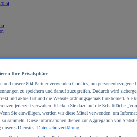
 2024
en
en
ieren Ihre Privatsphäre
te und unsere
894
Partner verwenden Cookies, um personenbezogene 
ennungen zu speichern und darauf zuzugreifen. Dadurch wird sichergest
orrekt und aktuell ist und die Website ordnungsgemäß funktioniert. Sie 
025
renzen jederzeit verwalten. Klicken Sie dazu auf die Schaltfläche „Vor
schland 2025
Wenn Sie einwilligen, werden wir diese Mittel verwenden, um Informat
 zu sammeln. Diese Informationen dienen zur Aggregation von Statisti
 unseres Dienstes.
Datenschutzerklärung.