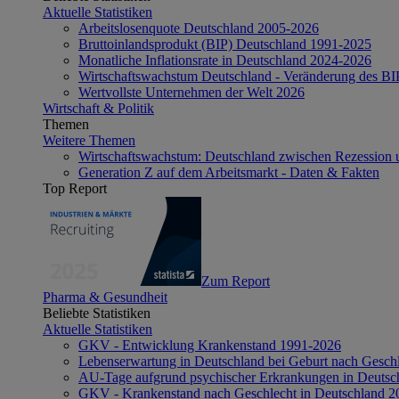
Aktuelle Statistiken
Arbeitslosenquote Deutschland 2005-2026
Bruttoinlandsprodukt (BIP) Deutschland 1991-2025
Monatliche Inflationsrate in Deutschland 2024-2026
Wirtschaftswachstum Deutschland - Veränderung des B
Wertvollste Unternehmen der Welt 2026
Wirtschaft & Politik
Themen
Weitere Themen
Wirtschaftswachstum: Deutschland zwischen Rezession 
Generation Z auf dem Arbeitsmarkt - Daten & Fakten
Top Report
Zum Report
Pharma & Gesundheit
Beliebte Statistiken
Aktuelle Statistiken
GKV - Entwicklung Krankenstand 1991-2026
Lebenserwartung in Deutschland bei Geburt nach Gesch
AU-Tage aufgrund psychischer Erkrankungen in Deutsc
GKV - Krankenstand nach Geschlecht in Deutschland 