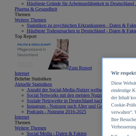
Häufigste Gründe für Arbeitsunfähigkeit in Deutschland
Pharma & Gesundheit
Themen
Weitere Themen
Statistiken zu psychischen Erkrankungen - Daten & Fakt
Häufigste Todesursachen in Deutschland - Daten & Fakt
Top Report
Zum Report
Wir respekt
Internet
Beliebte Statistiken
Diese Websi
Aktuelle Statistiken
Anzahl der Social-Media-Nutzer weltweit 2012-2025
eindeutige K
Social Networks mit den meisten Nutzern weltweit 2025
der Inhalt k
Soziale Netzwerke in Deutschland nach Generationen 2
Cookie-Präfe
Instagram - Nutzung nach Alter und Geschlecht in Deut
Podcasts - Nutzung 2016-2025
verwalten“. 
Internet
Ihre Besuche
Themen
Verbesserung
Weitere Themen
Social Media - Daten & Fakten