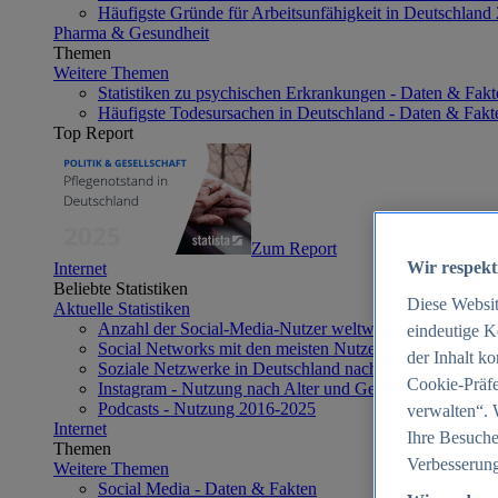
Häufigste Gründe für Arbeitsunfähigkeit in Deutschland
Pharma & Gesundheit
Themen
Weitere Themen
Statistiken zu psychischen Erkrankungen - Daten & Fakt
Häufigste Todesursachen in Deutschland - Daten & Fakt
Top Report
Zum Report
Wir respekt
Internet
Beliebte Statistiken
Diese Websi
Aktuelle Statistiken
Anzahl der Social-Media-Nutzer weltweit 2012-2025
eindeutige K
Social Networks mit den meisten Nutzern weltweit 2025
der Inhalt k
Soziale Netzwerke in Deutschland nach Generationen 2
Cookie-Präfe
Instagram - Nutzung nach Alter und Geschlecht in Deut
Podcasts - Nutzung 2016-2025
verwalten“. 
Internet
Ihre Besuche
Themen
Verbesserung
Weitere Themen
Social Media - Daten & Fakten