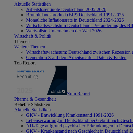
Aktuelle Statistiken
Arbeitslosenquote Deutschland 2005-2026
Bruttoinlandsprodukt (BIP) Deutschland 1991-2025
Monatliche Inflationsrate in Deutschland 2024-2026
Wirtschaftswachstum Deutschland - Veränderung des B
Wertvollste Unternehmen der Welt 2026
Wirtschaft & Politik
Themen
Weitere Themen
Wirtschaftswachstum: Deutschland zwischen Rezession 
Generation Z auf dem Arbeitsmarkt - Daten & Fakten
Top Report
Zum Report
Pharma & Gesundheit
Beliebte Statistiken
Aktuelle Statistiken
GKV - Entwicklung Krankenstand 1991-2026
Lebenserwartung in Deutschland bei Geburt nach Gesch
AU-Tage aufgrund psychischer Erkrankungen in Deutsc
GKV - Krankenstand nach Geschlecht in Deutschland 