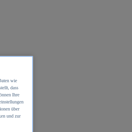
Daten wie
ellt, dass
können Ihre
einstellungen
ionen über
ken und zur