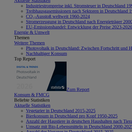
Aktuelle Statistiken
Industriestrompreise inkl. Stromsteuer in Deutschland 1
Treibhausgasemissionen nach Sektoren in Deutschland 
CO₂-Ausstoß weltweit 1960-2024
Stromerzeugung in Deutschland nach Energieträger 200
EU-Emissionshandel: Entwicklung der Preise 2023-202
Energie & Umwelt
Themen
Weitere Themen
Photovoltaik in Deutschland: Zwischen Fortschritt und 
Nachhaltiger Konsum
Top Report
Zum Report
Konsum & FMCG
Beliebte Statistiken
Aktuelle Statistiken
Vegetarier in Deutschland 2015-2025
Bierkonsum in Deutschland pro Kopf 1950-2025
Anzahl der Haustiere in deutschen Haushalten nach Tier
Umsatz mit Bio-Lebensmitteln in Deutschland 2000-202
Anzahl der Veganer in Deutschland 2015-2025