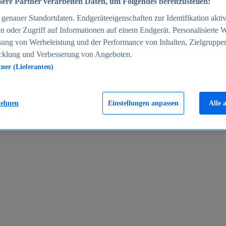
ere Partner verarbeiten Daten, um Folgendes bereitzustellen:
enauer Standortdaten. Endgeräteeigenschaften zur Identifikation aktiv
n oder Zugriff auf Informationen auf einem Endgerät. Personalisierte
sung von Werbeleistung und der Performance von Inhalten, Zielgruppe
cklung und Verbesserung von Angeboten.
tner (Lieferanten)
en 2024
lehnen
Einstellungen anpassen
Alle 
rgeld in Deutschland 2005-2025