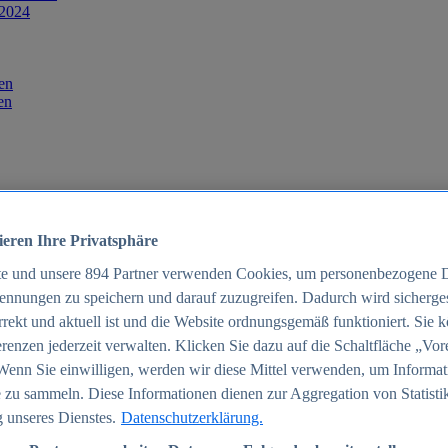
 2024
en
en
ieren Ihre Privatsphäre
te und unsere
894
Partner verwenden Cookies, um personenbezogene 
ennungen zu speichern und darauf zuzugreifen. Dadurch wird sichergest
orrekt und aktuell ist und die Website ordnungsgemäß funktioniert. Sie 
025
renzen jederzeit verwalten. Klicken Sie dazu auf die Schaltfläche „Vor
schland 2025
Wenn Sie einwilligen, werden wir diese Mittel verwenden, um Informat
 zu sammeln. Diese Informationen dienen zur Aggregation von Statisti
 unseres Dienstes.
Datenschutzerklärung.