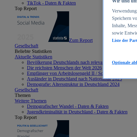
Wir und uns
TikTok - Daten & Fakten
Top Report
Verwendung g
Speichern vo
Inhalte, Mes
sowie Entwi
Zum Report
Liste der Par
Gesellschaft
Beliebte Statistiken
Aktuelle Statistiken
Bevölkerung Deutschlands nach relevanten Altersgrupp
Optionale ab
Die reichsten Menschen der Welt 2026
Empfänger von Arbeitslosengeld II / Sozialgeld / Bürge
Ausländer in Deutschland nach Nationalität 2025
Demografie: Altersstruktur in Deutschland 2024
Gesellschaft
Themen
Weitere Themen
Demografischer Wandel - Daten & Fakten
Jugendkriminalität in Deutschland - Daten & Fakten
Top Report