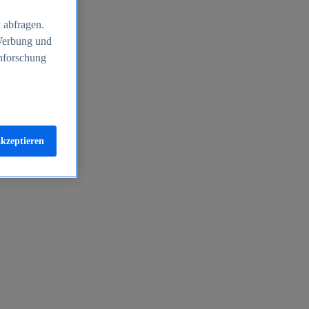
 abfragen.
 Werbung und
nforschung
akzeptieren