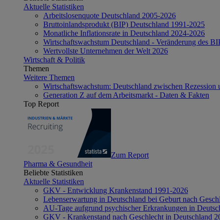
Aktuelle Statistiken
Arbeitslosenquote Deutschland 2005-2026
Bruttoinlandsprodukt (BIP) Deutschland 1991-2025
Monatliche Inflationsrate in Deutschland 2024-2026
Wirtschaftswachstum Deutschland - Veränderung des B
Wertvollste Unternehmen der Welt 2026
Wirtschaft & Politik
Themen
Weitere Themen
Wirtschaftswachstum: Deutschland zwischen Rezession 
Generation Z auf dem Arbeitsmarkt - Daten & Fakten
Top Report
Zum Report
Pharma & Gesundheit
Beliebte Statistiken
Aktuelle Statistiken
GKV - Entwicklung Krankenstand 1991-2026
Lebenserwartung in Deutschland bei Geburt nach Gesch
AU-Tage aufgrund psychischer Erkrankungen in Deutsc
GKV - Krankenstand nach Geschlecht in Deutschland 