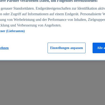
ere Partner verarbeiten Daten, um Folgendes bereitzustellen:
enauer Standortdaten. Endgeräteeigenschaften zur Identifikation aktiv
n oder Zugriff auf Informationen auf einem Endgerät. Personalisierte
sung von Werbeleistung und der Performance von Inhalten, Zielgruppe
cklung und Verbesserung von Angeboten.
tner (Lieferanten)
en 2024
lehnen
Einstellungen anpassen
Alle 
rgeld in Deutschland 2005-2025