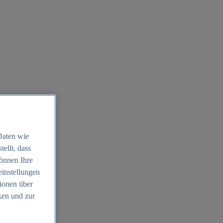
Daten wie
ellt, dass
können Ihre
einstellungen
ionen über
ken und zur