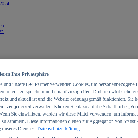
 2024
en
en
ieren Ihre Privatsphäre
te und unsere
894
Partner verwenden Cookies, um personenbezogene 
ennungen zu speichern und darauf zuzugreifen. Dadurch wird sichergest
orrekt und aktuell ist und die Website ordnungsgemäß funktioniert. Sie 
025
renzen jederzeit verwalten. Klicken Sie dazu auf die Schaltfläche „Vor
schland 2025
Wenn Sie einwilligen, werden wir diese Mittel verwenden, um Informat
 zu sammeln. Diese Informationen dienen zur Aggregation von Statisti
 unseres Dienstes.
Datenschutzerklärung.