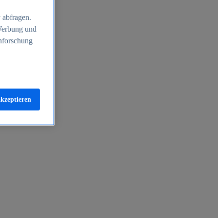
 abfragen.
 Werbung und
nforschung
akzeptieren