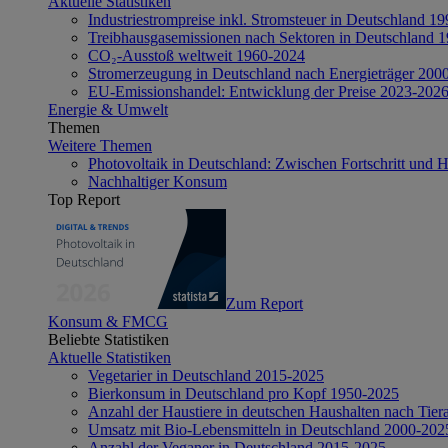
Aktuelle Statistiken
Industriestrompreise inkl. Stromsteuer in Deutschland 1
Treibhausgasemissionen nach Sektoren in Deutschland 
CO₂-Ausstoß weltweit 1960-2024
Stromerzeugung in Deutschland nach Energieträger 200
EU-Emissionshandel: Entwicklung der Preise 2023-202
Energie & Umwelt
Themen
Weitere Themen
Photovoltaik in Deutschland: Zwischen Fortschritt und 
Nachhaltiger Konsum
Top Report
Zum Report
Konsum & FMCG
Beliebte Statistiken
Aktuelle Statistiken
Vegetarier in Deutschland 2015-2025
Bierkonsum in Deutschland pro Kopf 1950-2025
Anzahl der Haustiere in deutschen Haushalten nach Tier
Umsatz mit Bio-Lebensmitteln in Deutschland 2000-202
Anzahl der Veganer in Deutschland 2015-2025