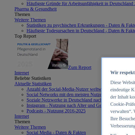
Häufigste Gründe für Arbeitsunfähigkeit in Deutschland
Pharma & Gesundheit
Themen
Weitere Themen
Statistiken zu psychischen Erkrankungen - Daten & Fakt
Häufigste Todesursachen in Deutschland - Daten & Fakt
Top Report
Zum Report
Wir respekt
Internet
Beliebte Statistiken
Diese Websi
Aktuelle Statistiken
Anzahl der Social-Media-Nutzer weltweit 2012-2025
eindeutige K
Social Networks mit den meisten Nutzern weltweit 2025
der Inhalt k
Soziale Netzwerke in Deutschland nach Generationen 2
Cookie-Präfe
Instagram - Nutzung nach Alter und Geschlecht in Deut
Podcasts - Nutzung 2016-2025
verwalten“. 
Internet
Ihre Besuche
Themen
Verbesserung
Weitere Themen
Social Media - Daten & Fakten