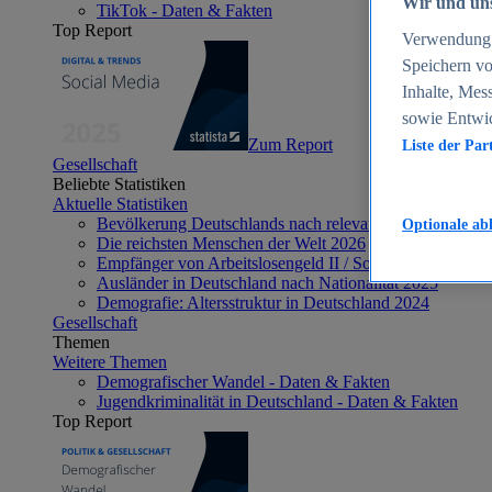
Wir und uns
TikTok - Daten & Fakten
Top Report
Verwendung g
Speichern vo
Inhalte, Mes
sowie Entwi
Zum Report
Liste der Par
Gesellschaft
Beliebte Statistiken
Aktuelle Statistiken
Bevölkerung Deutschlands nach relevanten Altersgrupp
Optionale ab
Die reichsten Menschen der Welt 2026
Empfänger von Arbeitslosengeld II / Sozialgeld / Bürge
Ausländer in Deutschland nach Nationalität 2025
Demografie: Altersstruktur in Deutschland 2024
Gesellschaft
Themen
Weitere Themen
Demografischer Wandel - Daten & Fakten
Jugendkriminalität in Deutschland - Daten & Fakten
Top Report