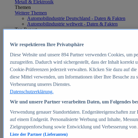
Metall & Elektronik
Themen
Weitere Themen
Automobilindustrie Deutschland - Daten & Fakten
Automobilindustrie weltweit - Daten & Fakten
Top Report
Wir respektieren Ihre Privatsphäre
Diese Website und unsere
894
Partner verwenden Cookies, um pe
Zum Report
zuzugreifen. Dadurch wird sichergestellt, dass der Inhalt korrekt
E-commerce
Cookie-Präferenzen jederzeit verwalten. Klicken Sie dazu auf die
Beliebte Statistiken
diese Mittel verwenden, um Informationen über Ihre Besuche zu s
Aktuelle Statistiken
E-Commerce - Entwicklung des Umsatzes in
Verbesserung unseres Dienstes.
Deutschland 1999-2025
Datenschutzerklärung.
Umsatz von Amazon in Deutschland und weltweit
2010-2025
Wir und unsere Partner verarbeiten Daten, um Folgendes bere
B2C-E-Commerce: Top-50 Online Shops in
Deutschland 2024
Verwendung genauer Standortdaten. Endgeräteeigenschaften zur Id
Marktanteile von Online-Zahlungsverfahren in
auf einem Endgerät. Personalisierte Werbung und Inhalte, Messu
Deutschland 2024
Zielgruppenforschung sowie Entwicklung und Verbesserung von
Umsatzstarke Warengruppen im Online-Handel in
Deutschland 2023-2025
Liste der Partner (Lieferanten)