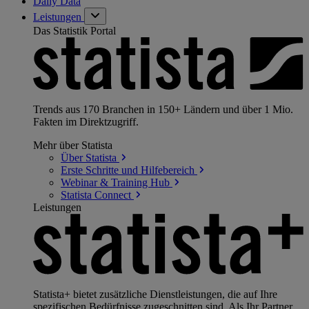
Daily Data
Leistungen
Das Statistik Portal
Trends aus 170 Branchen in 150+ Ländern und über 1 Mio.
Fakten im Direktzugriff.
Mehr über Statista
Über
Statista
Erste Schritte und
Hilfebereich
Webinar & Training
Hub
Statista
Connect
Leistungen
Statista+ bietet zusätzliche Dienstleistungen, die auf Ihre
spezifischen Bedürfnisse zugeschnitten sind. Als Ihr Partner