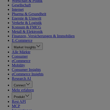
Wirtschaft & Politik
Gesellschaft
Internet
Pharma & Gesundheit
Energie & Umwelt
Verkehr & Logistik
Konsum & FMCG
Metall & Elektronik
Finanzen, Versicherungen & Immobilien
E-Commerce
Market Insights
Alle Märkte
Consumer
eCommerce
Mobility
Consumer Insights
eCommerce Insights
Research AI
Connect
Mehr erfahren
Produkt
Rest API
MCP