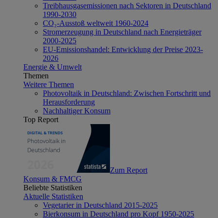
Treibhausgasemissionen nach Sektoren in Deutschland
1990-2030
CO₂-Ausstoß weltweit 1960-2024
Stromerzeugung in Deutschland nach Energieträger
2000-2025
EU-Emissionshandel: Entwicklung der Preise 2023-
2026
Energie & Umwelt
Themen
Weitere Themen
Photovoltaik in Deutschland: Zwischen Fortschritt und
Herausforderung
Nachhaltiger Konsum
Top Report
Zum Report
Konsum & FMCG
Beliebte Statistiken
Aktuelle Statistiken
Vegetarier in Deutschland 2015-2025
Bierkonsum in Deutschland pro Kopf 1950-2025