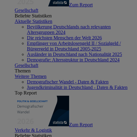
Zum Report
Gesellschaft
Beliebte Statistiken
Aktuelle Statistiken
Bevölkerung Deutschlands nach relevanten
Altersgruppen 2024
Die reichsten Menschen der Welt 2026
Empfänger von Arbeitslosengeld II / Sozialgeld /
Bürgergeld in Deutschland 2005-2025
Ausländer in Deutschland nach Nationalität 2025
Demografie: Altersstruktur in Deutschland 2024
Gesellschaft
Themen
Weitere Themen
Demografischer Wandel - Daten & Fakten
Jugendkriminalität in Deutschland - Daten & Fakten
Top Report
Zum Report
Verkehr & Logistik
Beliebte Statistiken