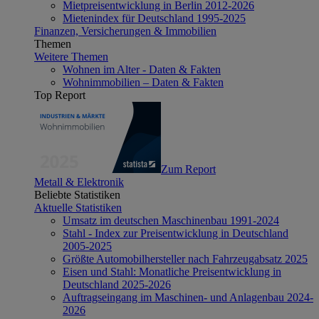
Mietpreisentwicklung in Berlin 2012-2026
Mietenindex für Deutschland 1995-2025
Finanzen, Versicherungen & Immobilien
Themen
Weitere Themen
Wohnen im Alter - Daten & Fakten
Wohnimmobilien – Daten & Fakten
Top Report
Zum Report
Metall & Elektronik
Beliebte Statistiken
Aktuelle Statistiken
Umsatz im deutschen Maschinenbau 1991-2024
Stahl - Index zur Preisentwicklung in Deutschland
2005-2025
Größte Automobilhersteller nach Fahrzeugabsatz 2025
Eisen und Stahl: Monatliche Preisentwicklung in
Deutschland 2025-2026
Auftragseingang im Maschinen- und Anlagenbau 2024-
2026