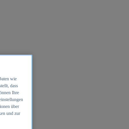
Daten wie
ellt, dass
können Ihre
einstellungen
ionen über
ken und zur