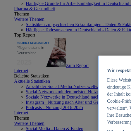
Häufigste Gründe für Arbeitsunfähigkeit in Deutschland
Pharma & Gesundheit
Themen
Weitere Themen
Statistiken zu psychischen Erkrankungen - Daten & Fakt
Häufigste Todesursachen in Deutschland - Daten & Fakt
Top Report
Zum Report
Wir respekt
Internet
Beliebte Statistiken
Diese Websi
Aktuelle Statistiken
Anzahl der Social-Media-Nutzer weltweit 2012-2025
eindeutige K
Social Networks mit den meisten Nutzern weltweit 2025
der Inhalt k
Soziale Netzwerke in Deutschland nach Generationen 2
Cookie-Präfe
Instagram - Nutzung nach Alter und Geschlecht in Deut
Podcasts - Nutzung 2016-2025
verwalten“. 
Internet
Ihre Besuche
Themen
Verbesserung
Weitere Themen
Social Media - Daten & Fakten