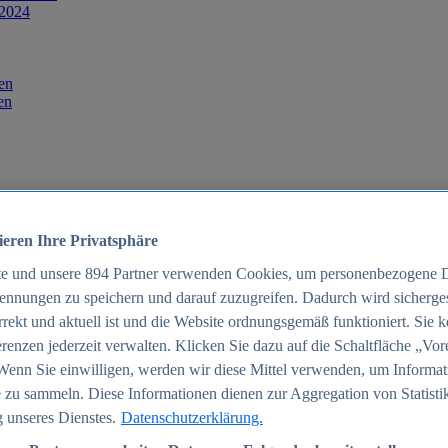
 2024
en
en
ieren Ihre Privatsphäre
te und unsere
894
Partner verwenden Cookies, um personenbezogene 
ennungen zu speichern und darauf zuzugreifen. Dadurch wird sichergest
orrekt und aktuell ist und die Website ordnungsgemäß funktioniert. Sie 
025
renzen jederzeit verwalten. Klicken Sie dazu auf die Schaltfläche „Vor
schland 2025
Wenn Sie einwilligen, werden wir diese Mittel verwenden, um Informat
 zu sammeln. Diese Informationen dienen zur Aggregation von Statisti
 unseres Dienstes.
Datenschutzerklärung.