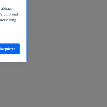
 abfragen.
 Werbung und
nforschung
akzeptieren