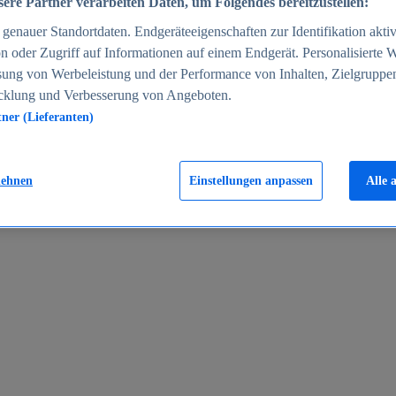
ere Partner verarbeiten Daten, um Folgendes bereitzustellen:
enauer Standortdaten. Endgeräteeigenschaften zur Identifikation aktiv
n oder Zugriff auf Informationen auf einem Endgerät. Personalisierte
sung von Werbeleistung und der Performance von Inhalten, Zielgruppe
cklung und Verbesserung von Angeboten.
tner (Lieferanten)
en 2024
lehnen
Einstellungen anpassen
Alle 
rgeld in Deutschland 2005-2025