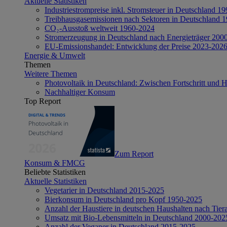
Aktuelle Statistiken
Industriestrompreise inkl. Stromsteuer in Deutschland 1
Treibhausgasemissionen nach Sektoren in Deutschland 
CO₂-Ausstoß weltweit 1960-2024
Stromerzeugung in Deutschland nach Energieträger 200
EU-Emissionshandel: Entwicklung der Preise 2023-202
Energie & Umwelt
Themen
Weitere Themen
Photovoltaik in Deutschland: Zwischen Fortschritt und 
Nachhaltiger Konsum
Top Report
Zum Report
Konsum & FMCG
Beliebte Statistiken
Aktuelle Statistiken
Vegetarier in Deutschland 2015-2025
Bierkonsum in Deutschland pro Kopf 1950-2025
Anzahl der Haustiere in deutschen Haushalten nach Tier
Umsatz mit Bio-Lebensmitteln in Deutschland 2000-202
Anzahl der Veganer in Deutschland 2015-2025