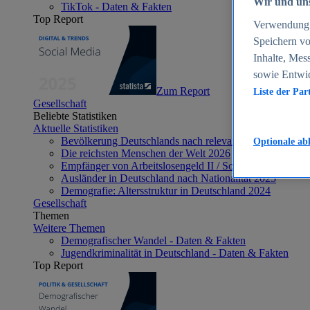
Wir und uns
TikTok - Daten & Fakten
Top Report
Verwendung g
Speichern vo
Inhalte, Mes
sowie Entwi
Zum Report
Liste der Par
Gesellschaft
Beliebte Statistiken
Aktuelle Statistiken
Bevölkerung Deutschlands nach relevanten Altersgrupp
Optionale ab
Die reichsten Menschen der Welt 2026
Empfänger von Arbeitslosengeld II / Sozialgeld / Bürge
Ausländer in Deutschland nach Nationalität 2025
Demografie: Altersstruktur in Deutschland 2024
Gesellschaft
Themen
Weitere Themen
Demografischer Wandel - Daten & Fakten
Jugendkriminalität in Deutschland - Daten & Fakten
Top Report