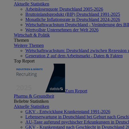
Aktuelle Statistiken
Arbeitslosenquote Deutschland 2005-2026
Bruttoinlandsprodukt (BIP) Deutschland 1991-2025
Monatliche Inflationsrate in Deutschland 2024-2026
Wirtschaftswachstum Deutschland - Veränderung des B
Wertvollste Unternehmen der Welt 2026
Wirtschaft & Politik
Themen
Weitere Themen
Wirtschaftswachstum: Deutschland zwischen Rezession 
Generation Z auf dem Arbeitsmarkt - Daten & Fakten
Top Report
Zum Report
Pharma & Gesundheit
Beliebte Statistiken
Aktuelle Statistiken
GKV - Entwicklung Krankenstand 1991-2026
Lebenserwartung in Deutschland bei Geburt nach Gesch
AU-Tage aufgrund psychischer Erkrankungen in Deutsc
GKV - Krankenstand nach Geschlecht in Deutschland 