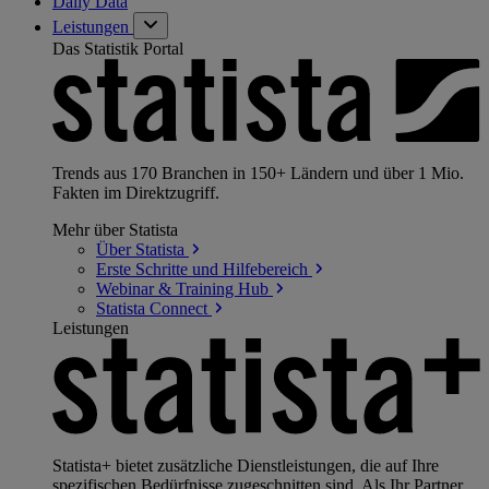
Daily Data
Leistungen
Das Statistik Portal
Trends aus 170 Branchen in 150+ Ländern und über 1 Mio.
Fakten im Direktzugriff.
Mehr über Statista
Über
Statista
Erste Schritte und
Hilfebereich
Webinar & Training
Hub
Statista
Connect
Leistungen
Statista+ bietet zusätzliche Dienstleistungen, die auf Ihre
spezifischen Bedürfnisse zugeschnitten sind. Als Ihr Partner