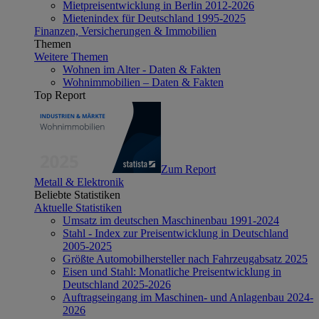
Mietpreisentwicklung in Berlin 2012-2026
Mietenindex für Deutschland 1995-2025
Finanzen, Versicherungen & Immobilien
Themen
Weitere Themen
Wohnen im Alter - Daten & Fakten
Wohnimmobilien – Daten & Fakten
Top Report
Zum Report
Metall & Elektronik
Beliebte Statistiken
Aktuelle Statistiken
Umsatz im deutschen Maschinenbau 1991-2024
Stahl - Index zur Preisentwicklung in Deutschland
2005-2025
Größte Automobilhersteller nach Fahrzeugabsatz 2025
Eisen und Stahl: Monatliche Preisentwicklung in
Deutschland 2025-2026
Auftragseingang im Maschinen- und Anlagenbau 2024-
2026