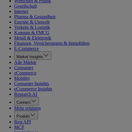
Wirtschaft & Politik
Gesellschaft
Internet
Pharma & Gesundheit
Energie & Umwelt
Verkehr & Logistik
Konsum & FMCG
Metall & Elektronik
Finanzen, Versicherungen & Immobilien
E-Commerce
Market Insights
Alle Märkte
Consumer
eCommerce
Mobility
Consumer Insights
eCommerce Insights
Research AI
Connect
Mehr erfahren
Produkt
Rest API
MCP