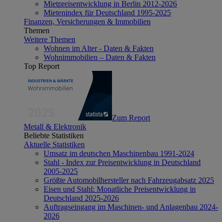
Mietpreisentwicklung in Berlin 2012-2026
Mietenindex für Deutschland 1995-2025
Finanzen, Versicherungen & Immobilien
Themen
Weitere Themen
Wohnen im Alter - Daten & Fakten
Wohnimmobilien – Daten & Fakten
Top Report
Zum Report
Metall & Elektronik
Beliebte Statistiken
Aktuelle Statistiken
Umsatz im deutschen Maschinenbau 1991-2024
Stahl - Index zur Preisentwicklung in Deutschland
2005-2025
Größte Automobilhersteller nach Fahrzeugabsatz 2025
Eisen und Stahl: Monatliche Preisentwicklung in
Deutschland 2025-2026
Auftragseingang im Maschinen- und Anlagenbau 2024-
2026