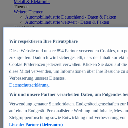
Metall & Elektronik
Themen
Weitere Themen
Automobilindustrie Deutschland - Daten & Fakten
Automobilindustrie weltweit - Daten & Fakten
Top Report
Wir respektieren Ihre Privatsphäre
Diese Website und unsere
894
Partner verwenden Cookies, um pe
Zum Report
zuzugreifen. Dadurch wird sichergestellt, dass der Inhalt korrekt
E-commerce
Cookie-Präferenzen jederzeit verwalten. Klicken Sie dazu auf die
Beliebte Statistiken
diese Mittel verwenden, um Informationen über Ihre Besuche zu s
Aktuelle Statistiken
E-Commerce - Entwicklung des Umsatzes in
Verbesserung unseres Dienstes.
Deutschland 1999-2025
Datenschutzerklärung.
Umsatz von Amazon in Deutschland und weltweit
2010-2025
Wir und unsere Partner verarbeiten Daten, um Folgendes bere
B2C-E-Commerce: Top-50 Online Shops in
Deutschland 2024
Verwendung genauer Standortdaten. Endgeräteeigenschaften zur Id
Marktanteile von Online-Zahlungsverfahren in
auf einem Endgerät. Personalisierte Werbung und Inhalte, Messu
Deutschland 2024
Zielgruppenforschung sowie Entwicklung und Verbesserung von
Umsatzstarke Warengruppen im Online-Handel in
Deutschland 2023-2025
Liste der Partner (Lieferanten)