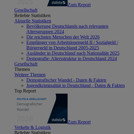
Zum Report
Gesellschaft
Beliebte Statistiken
Aktuelle Statistiken
Bevölkerung Deutschlands nach relevanten
Altersgruppen 2024
Die reichsten Menschen der Welt 2026
Empfänger von Arbeitslosengeld II / Sozialgeld /
Bürgergeld in Deutschland 2005-2025
Ausländer in Deutschland nach Nationalität 2025
Demografie: Altersstruktur in Deutschland 2024
Gesellschaft
Themen
Weitere Themen
Demografischer Wandel - Daten & Fakten
Jugendkriminalität in Deutschland - Daten & Fakten
Top Report
Zum Report
Verkehr & Logistik
Beliebte Statistiken