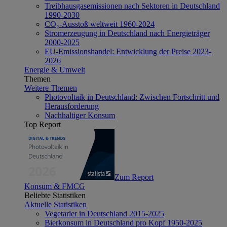
Treibhausgasemissionen nach Sektoren in Deutschland
1990-2030
CO₂-Ausstoß weltweit 1960-2024
Stromerzeugung in Deutschland nach Energieträger
2000-2025
EU-Emissionshandel: Entwicklung der Preise 2023-
2026
Energie & Umwelt
Themen
Weitere Themen
Photovoltaik in Deutschland: Zwischen Fortschritt und
Herausforderung
Nachhaltiger Konsum
Top Report
Zum Report
Konsum & FMCG
Beliebte Statistiken
Aktuelle Statistiken
Vegetarier in Deutschland 2015-2025
Bierkonsum in Deutschland pro Kopf 1950-2025