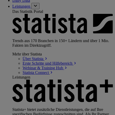
Daily Data
Leistungen
Das Statistik Portal
Trends aus 170 Branchen in 150+ Ländern und über 1 Mio.
Fakten im Direktzugriff.
Mehr über Statista
Über
Statista
Erste Schritte und
Hilfebereich
Webinar & Training
Hub
Statista
Connect
Leistungen
Statista+ bietet zusätzliche Dienstleistungen, die auf Ihre
spezifischen Bedürfnisse zugeschnitten sind. Als Ihr Partner