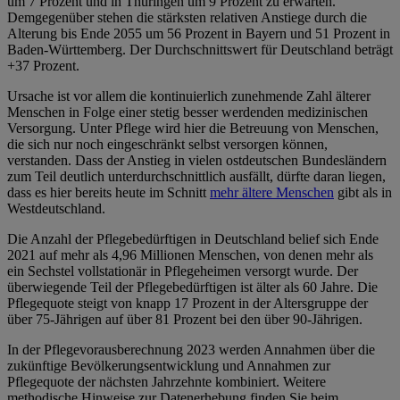
um 7 Prozent und in Thüringen um 9 Prozent zu erwarten.
Demgegenüber stehen die stärksten relativen Anstiege durch die
Alterung bis Ende 2055 um 56 Prozent in Bayern und 51 Prozent in
Baden-Württemberg. Der Durchschnittswert für Deutschland beträgt
+37 Prozent.
Ursache ist vor allem die kontinuierlich zunehmende Zahl älterer
Menschen in Folge einer stetig besser werdenden medizinischen
Versorgung. Unter Pflege wird hier die Betreuung von Menschen,
die sich nur noch eingeschränkt selbst versorgen können,
verstanden. Dass der Anstieg in vielen ostdeutschen Bundesländern
zum Teil deutlich unterdurchschnittlich ausfällt, dürfte daran liegen,
dass es hier bereits heute im Schnitt
mehr ältere Menschen
gibt als in
Westdeutschland.
Die Anzahl der Pflegebedürftigen in Deutschland belief sich Ende
2021 auf mehr als 4,96 Millionen Menschen, von denen mehr als
ein Sechstel vollstationär in Pflegeheimen versorgt wurde. Der
überwiegende Teil der Pflegebedürftigen ist älter als 60 Jahre. Die
Pflegequote steigt von knapp 17 Prozent in der Altersgruppe der
über 75-Jährigen auf über 81 Prozent bei den über 90-Jährigen.
In der Pflegevorausberechnung 2023 werden Annahmen über die
zukünftige Bevölkerungsentwicklung und Annahmen zur
Pflegequote der nächsten Jahrzehnte kombiniert. Weitere
methodische Hinweise zur Datenerhebung finden Sie beim