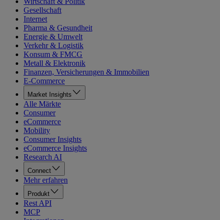
Wirtschaft & Politik
Gesellschaft
Internet
Pharma & Gesundheit
Energie & Umwelt
Verkehr & Logistik
Konsum & FMCG
Metall & Elektronik
Finanzen, Versicherungen & Immobilien
E-Commerce
Market Insights
Alle Märkte
Consumer
eCommerce
Mobility
Consumer Insights
eCommerce Insights
Research AI
Connect
Mehr erfahren
Produkt
Rest API
MCP