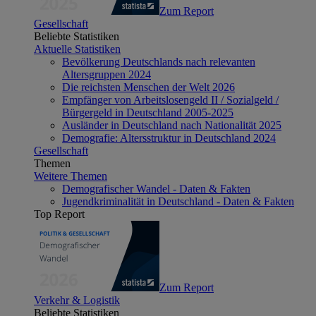
Zum Report
Gesellschaft
Beliebte Statistiken
Aktuelle Statistiken
Bevölkerung Deutschlands nach relevanten
Altersgruppen 2024
Die reichsten Menschen der Welt 2026
Empfänger von Arbeitslosengeld II / Sozialgeld /
Bürgergeld in Deutschland 2005-2025
Ausländer in Deutschland nach Nationalität 2025
Demografie: Altersstruktur in Deutschland 2024
Gesellschaft
Themen
Weitere Themen
Demografischer Wandel - Daten & Fakten
Jugendkriminalität in Deutschland - Daten & Fakten
Top Report
Zum Report
Verkehr & Logistik
Beliebte Statistiken