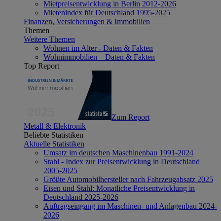
Mietpreisentwicklung in Berlin 2012-2026
Mietenindex für Deutschland 1995-2025
Finanzen, Versicherungen & Immobilien
Themen
Weitere Themen
Wohnen im Alter - Daten & Fakten
Wohnimmobilien – Daten & Fakten
Top Report
Zum Report
Metall & Elektronik
Beliebte Statistiken
Aktuelle Statistiken
Umsatz im deutschen Maschinenbau 1991-2024
Stahl - Index zur Preisentwicklung in Deutschland
2005-2025
Größte Automobilhersteller nach Fahrzeugabsatz 2025
Eisen und Stahl: Monatliche Preisentwicklung in
Deutschland 2025-2026
Auftragseingang im Maschinen- und Anlagenbau 2024-
2026