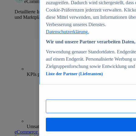
eCommerce Insights
zuzugreifen. Dadurch wird sichergestellt, dass 
Cookie-Präferenzen jederzeit verwalten. Klick
Detaillierte Informationen zu mehr als 39.000 Online-Shops
und Marktplätzen
diese Mittel verwenden, um Informationen über
Verbesserung unseres Dienstes.
Datenschutzerklärung.
Wir und unsere Partner verarbeiten Daten, 
Verwendung genauer Standortdaten. Endgeräteei
auf einem Endgerät. Personalisierte Werbung 
Zielgruppenforschung sowie Entwicklung und
70+
KPIs pro Shop
Liste der Partner (Lieferanten)
Umsatzanalysen und -prognosen
eCommerce Insights entdecken