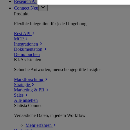
Research AI
Connect
Neu
Produkt
Flexible Integration für jede Umgebung
Rest API
MCP
Integrationen
Dokumentation
Demo buchen
KI-Assistenten
Schnelle Antworten, menschengeprüfte Insights
Marktforschung
Strategie
Marketing & PR
Sales
Alle ansehen
Statista Connect
Verlässliche Daten, in jedem Workflow
Mehr
erfahren