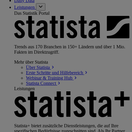
Daily Data
Leistungen
Das Statistik Portal
Trends aus 170 Branchen in 150+ Ländern und über 1 Mio.
Fakten im Direktzugriff.
Mehr über Statista
Über
Statista
Erste Schritte und
Hilfebereich
Webinar & Training
Hub
Statista
Connect
Leistungen
Statista+ bietet zusätzliche Dienstleistungen, die auf Ihre
spezifischen Bedürfnisse zugeschnitten sind. Als Ihr Partner