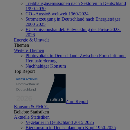
Treibhausgasemissionen nach Sektoren in Deutschland
1990-2030
CO₂-Ausstoß weltweit 1960-2024
Stromerzeugung in Deutschland nach Energieträger
2000-2025
EU-Emissionshandel: Entwicklung der Preise 2023-
2026
Energie & Umwelt
Themen
Weitere Themen
Photovoltaik in Deutschland: Zwischen Fortschritt und
Herausforderung
Nachhaltiger Konsum
Top Report
Zum Report
Konsum & FMCG
Beliebte Statistiken
Aktuelle Statistiken
Vegetarier in Deutschland 2015-2025
Bierkonsum in Deutschland pro Kopf 1950-2025