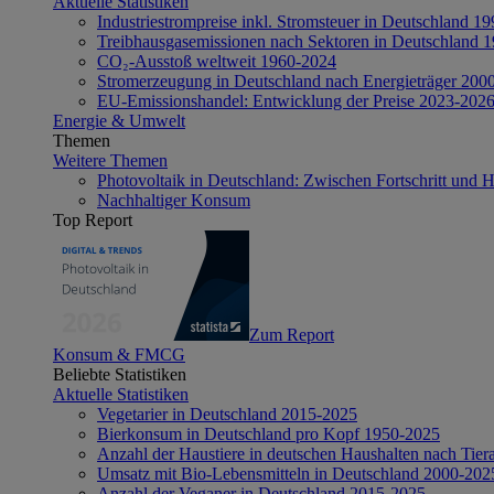
Aktuelle Statistiken
Industriestrompreise inkl. Stromsteuer in Deutschland 1
Treibhausgasemissionen nach Sektoren in Deutschland 
CO₂-Ausstoß weltweit 1960-2024
Stromerzeugung in Deutschland nach Energieträger 200
EU-Emissionshandel: Entwicklung der Preise 2023-202
Energie & Umwelt
Themen
Weitere Themen
Photovoltaik in Deutschland: Zwischen Fortschritt und 
Nachhaltiger Konsum
Top Report
Zum Report
Konsum & FMCG
Beliebte Statistiken
Aktuelle Statistiken
Vegetarier in Deutschland 2015-2025
Bierkonsum in Deutschland pro Kopf 1950-2025
Anzahl der Haustiere in deutschen Haushalten nach Tier
Umsatz mit Bio-Lebensmitteln in Deutschland 2000-202
Anzahl der Veganer in Deutschland 2015-2025