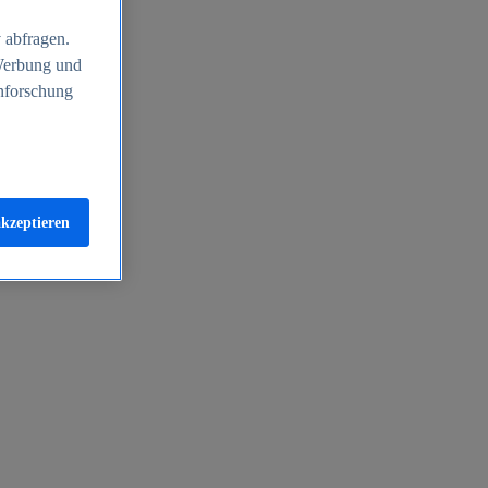
 abfragen.
 Werbung und
nforschung
akzeptieren