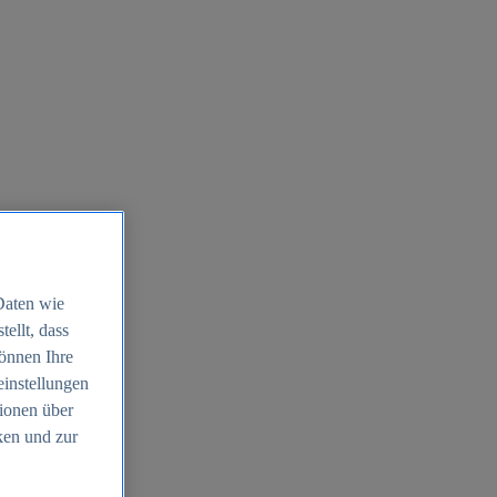
Daten wie
ellt, dass
können Ihre
einstellungen
ionen über
ken und zur