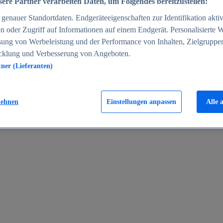
ere Partner verarbeiten Daten, um Folgendes bereitzustellen:
enauer Standortdaten. Endgeräteeigenschaften zur Identifikation aktiv
n oder Zugriff auf Informationen auf einem Endgerät. Personalisierte
sung von Werbeleistung und der Performance von Inhalten, Zielgruppe
cklung und Verbesserung von Angeboten.
tner (Lieferanten)
en 2024
lehnen
Einstellungen anpassen
Alle 
rgeld in Deutschland 2005-2025