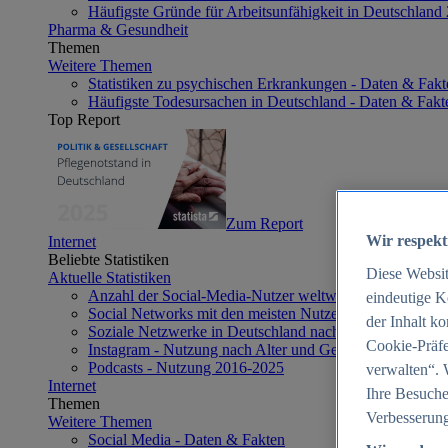
Häufigste Gründe für Arbeitsunfähigkeit in Deutschland
Pharma & Gesundheit
Themen
Weitere Themen
Statistiken zu psychischen Erkrankungen - Daten & Fakt
Häufigste Todesursachen in Deutschland - Daten & Fakt
Top Report
Zum Report
Wir respekt
Internet
Beliebte Statistiken
Diese Websi
Aktuelle Statistiken
Anzahl der Social-Media-Nutzer weltweit 2012-2025
eindeutige K
Social Networks mit den meisten Nutzern weltweit 2025
der Inhalt k
Soziale Netzwerke in Deutschland nach Generationen 2
Cookie-Präfe
Instagram - Nutzung nach Alter und Geschlecht in Deut
Podcasts - Nutzung 2016-2025
verwalten“. 
Internet
Ihre Besuche
Themen
Verbesserung
Weitere Themen
Social Media - Daten & Fakten