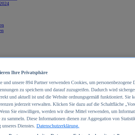
 2024
en
en
ieren Ihre Privatsphäre
te und unsere
894
Partner verwenden Cookies, um personenbezogene 
ennungen zu speichern und darauf zuzugreifen. Dadurch wird sichergest
orrekt und aktuell ist und die Website ordnungsgemäß funktioniert. Sie 
025
renzen jederzeit verwalten. Klicken Sie dazu auf die Schaltfläche „Vor
schland 2025
Wenn Sie einwilligen, werden wir diese Mittel verwenden, um Informat
 zu sammeln. Diese Informationen dienen zur Aggregation von Statisti
 unseres Dienstes.
Datenschutzerklärung.