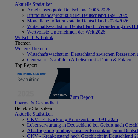
Aktuelle Statistiken
Arbeitslosenquote Deutschland 2005-2026
Bruttoinlandsprodukt (BIP) Deutschland 1991-2025
Monatliche Inflationsrate in Deutschland 2024-2026
Wirtschaftswachstum Deutschland - Veränderung des B
Wertvollste Unternehmen der Welt 2026
Wirtschaft & Politik
Themen
Weitere Themen
Wirtschaftswachstum: Deutschland zwischen Rezession 
Generation Z auf dem Arbeitsmarkt - Daten & Fakten
Top Report
Zum Report
Pharma & Gesundheit
Beliebte Statistiken
Aktuelle Statistiken
GKV - Entwicklung Krankenstand 1991-2026
Lebenserwartung in Deutschland bei Geburt nach Gesch
AU-Tage aufgrund psychischer Erkrankungen in Deutsc
GKV - Krankenstand nach Geschlecht in Deutschland 