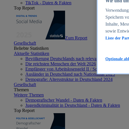
Wir und uns
TikTok - Daten & Fakten
Top Report
Verwendung g
Speichern vo
Inhalte, Mes
sowie Entwi
Zum Report
Liste der Par
Gesellschaft
Beliebte Statistiken
Aktuelle Statistiken
Bevölkerung Deutschlands nach relevanten Altersgrupp
Optionale ab
Die reichsten Menschen der Welt 2026
Empfänger von Arbeitslosengeld II / Sozialgeld / Bürge
Ausländer in Deutschland nach Nationalität 2025
Demografie: Altersstruktur in Deutschland 2024
Gesellschaft
Themen
Weitere Themen
Demografischer Wandel - Daten & Fakten
Jugendkriminalität in Deutschland - Daten & Fakten
Top Report