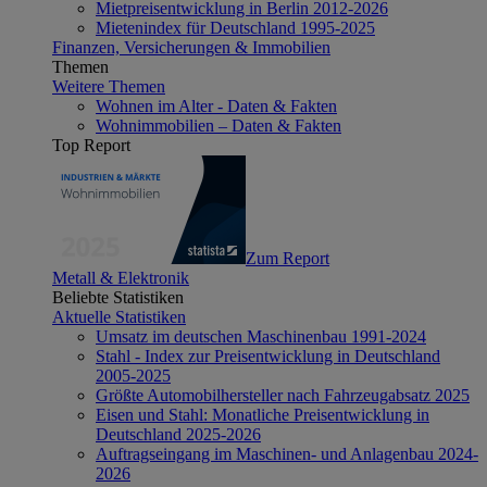
Mietpreisentwicklung in Berlin 2012-2026
Mietenindex für Deutschland 1995-2025
Finanzen, Versicherungen & Immobilien
Themen
Weitere Themen
Wohnen im Alter - Daten & Fakten
Wohnimmobilien – Daten & Fakten
Top Report
Zum Report
Metall & Elektronik
Beliebte Statistiken
Aktuelle Statistiken
Umsatz im deutschen Maschinenbau 1991-2024
Stahl - Index zur Preisentwicklung in Deutschland
2005-2025
Größte Automobilhersteller nach Fahrzeugabsatz 2025
Eisen und Stahl: Monatliche Preisentwicklung in
Deutschland 2025-2026
Auftragseingang im Maschinen- und Anlagenbau 2024-
2026