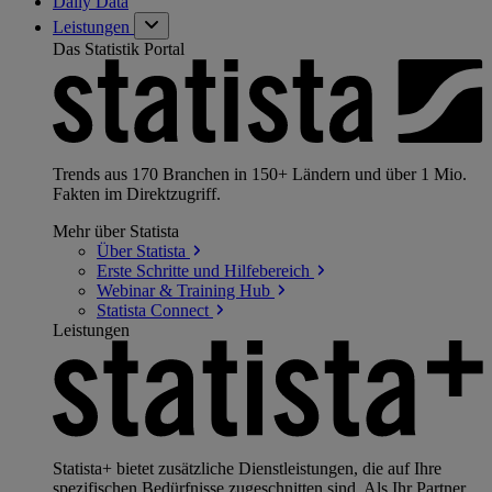
Daily Data
Leistungen
Das Statistik Portal
Trends aus 170 Branchen in 150+ Ländern und über 1 Mio.
Fakten im Direktzugriff.
Mehr über Statista
Über
Statista
Erste Schritte und
Hilfebereich
Webinar & Training
Hub
Statista
Connect
Leistungen
Statista+ bietet zusätzliche Dienstleistungen, die auf Ihre
spezifischen Bedürfnisse zugeschnitten sind. Als Ihr Partner