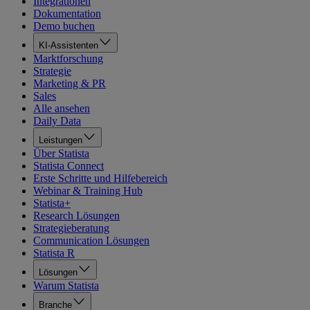
Integrationen
Dokumentation
Demo buchen
KI-Assistenten
Marktforschung
Strategie
Marketing & PR
Sales
Alle ansehen
Daily Data
Leistungen
Über Statista
Statista Connect
Erste Schritte und Hilfebereich
Webinar & Training Hub
Statista+
Research Lösungen
Strategieberatung
Communication Lösungen
Statista R
Lösungen
Warum Statista
Branche