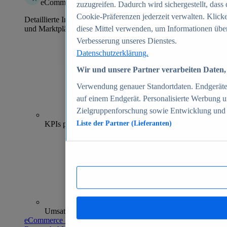
eCommerce Insights
zuzugreifen. Dadurch wird sichergestellt, dass 
Cookie-Präferenzen jederzeit verwalten. Klick
Detaillierte Informationen zu mehr als 39.000 Online-Shops
und Marktplätzen
diese Mittel verwenden, um Informationen über
Verbesserung unseres Dienstes.
Datenschutzerklärung.
Wir und unsere Partner verarbeiten Daten, 
Verwendung genauer Standortdaten. Endgeräteei
auf einem Endgerät. Personalisierte Werbung 
Zielgruppenforschung sowie Entwicklung und
70+
KPIs pro Shop
Liste der Partner (Lieferanten)
Umsatzanalysen und -prognosen
eCommerce Insights entdecken