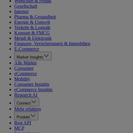
Wirtschaft & Politik
Gesellschaft
Internet
Pharma & Gesundheit
Energie & Umwelt
Verkehr & Logistik
Konsum & FMCG
Metall & Elektronik
Finanzen, Versicherungen & Immobilien
E-Commerce
Market Insights
Alle Märkte
Consumer
eCommerce
Mobility
Consumer Insights
eCommerce Insights
Research AI
Connect
Mehr erfahren
Produkt
Rest API
MCP