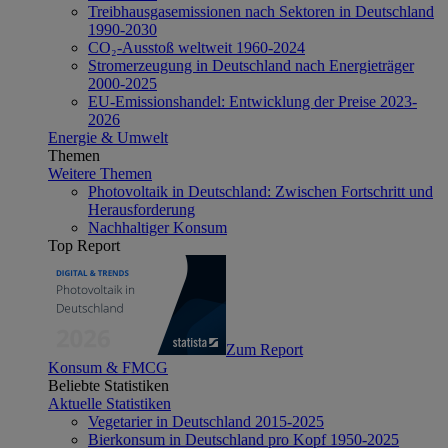
Treibhausgasemissionen nach Sektoren in Deutschland
1990-2030
CO₂-Ausstoß weltweit 1960-2024
Stromerzeugung in Deutschland nach Energieträger
2000-2025
EU-Emissionshandel: Entwicklung der Preise 2023-
2026
Energie & Umwelt
Themen
Weitere Themen
Photovoltaik in Deutschland: Zwischen Fortschritt und
Herausforderung
Nachhaltiger Konsum
Top Report
Zum Report
Konsum & FMCG
Beliebte Statistiken
Aktuelle Statistiken
Vegetarier in Deutschland 2015-2025
Bierkonsum in Deutschland pro Kopf 1950-2025