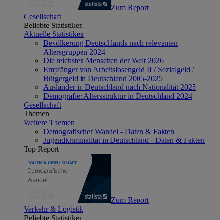
Zum Report
Gesellschaft
Beliebte Statistiken
Aktuelle Statistiken
Bevölkerung Deutschlands nach relevanten
Altersgruppen 2024
Die reichsten Menschen der Welt 2026
Empfänger von Arbeitslosengeld II / Sozialgeld /
Bürgergeld in Deutschland 2005-2025
Ausländer in Deutschland nach Nationalität 2025
Demografie: Altersstruktur in Deutschland 2024
Gesellschaft
Themen
Weitere Themen
Demografischer Wandel - Daten & Fakten
Jugendkriminalität in Deutschland - Daten & Fakten
Top Report
Zum Report
Verkehr & Logistik
Beliebte Statistiken