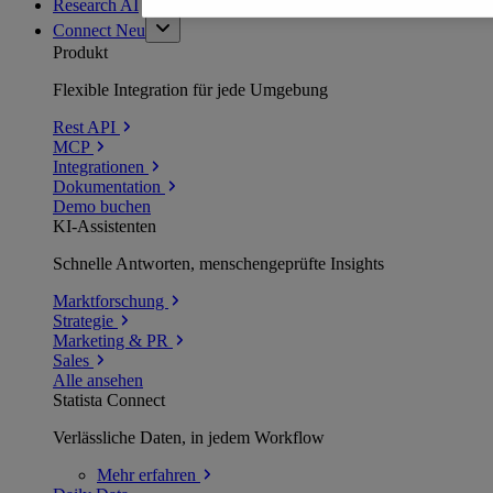
Research AI
Connect
Neu
Produkt
Flexible Integration für jede Umgebung
Rest API
MCP
Integrationen
Dokumentation
Demo buchen
KI-Assistenten
Schnelle Antworten, menschengeprüfte Insights
Marktforschung
Strategie
Marketing & PR
Sales
Alle ansehen
Statista Connect
Verlässliche Daten, in jedem Workflow
Mehr
erfahren