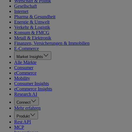
Wirtschaft & Politik
Gesellschaft
Internet
Pharma & Gesundheit
Energie & Umwelt
Verkehr & Logistik
Konsum & FMCG
Metall & Elektronik
Finanzen, Versicherungen & Immobilien
E-Commerce
Market Insights
Alle Märkte
Consumer
eCommerce
Mobility
Consumer Insights
eCommerce Insights
Research AI
Connect
Mehr erfahren
Produkt
Rest API
MCP