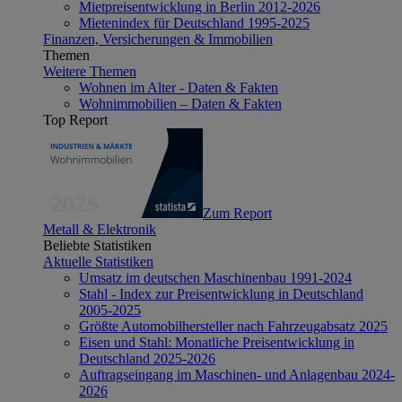
Mietpreisentwicklung in Berlin 2012-2026
Mietenindex für Deutschland 1995-2025
Finanzen, Versicherungen & Immobilien
Themen
Weitere Themen
Wohnen im Alter - Daten & Fakten
Wohnimmobilien – Daten & Fakten
Top Report
Zum Report
Metall & Elektronik
Beliebte Statistiken
Aktuelle Statistiken
Umsatz im deutschen Maschinenbau 1991-2024
Stahl - Index zur Preisentwicklung in Deutschland
2005-2025
Größte Automobilhersteller nach Fahrzeugabsatz 2025
Eisen und Stahl: Monatliche Preisentwicklung in
Deutschland 2025-2026
Auftragseingang im Maschinen- und Anlagenbau 2024-
2026