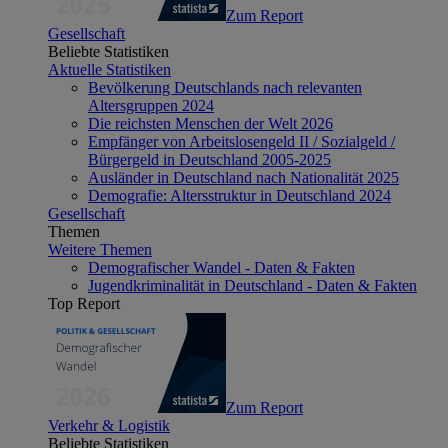
Zum Report
Gesellschaft
Beliebte Statistiken
Aktuelle Statistiken
Bevölkerung Deutschlands nach relevanten
Altersgruppen 2024
Die reichsten Menschen der Welt 2026
Empfänger von Arbeitslosengeld II / Sozialgeld /
Bürgergeld in Deutschland 2005-2025
Ausländer in Deutschland nach Nationalität 2025
Demografie: Altersstruktur in Deutschland 2024
Gesellschaft
Themen
Weitere Themen
Demografischer Wandel - Daten & Fakten
Jugendkriminalität in Deutschland - Daten & Fakten
Top Report
Zum Report
Verkehr & Logistik
Beliebte Statistiken