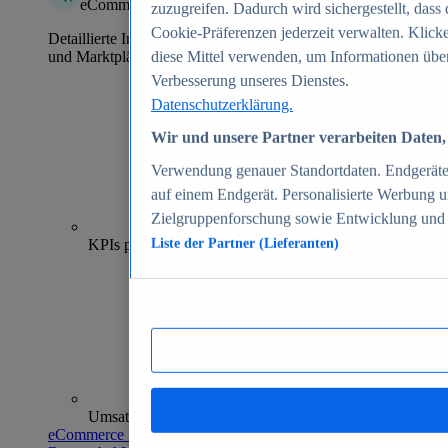
eCommerce Insights
zuzugreifen. Dadurch wird sichergestellt, dass 
Cookie-Präferenzen jederzeit verwalten. Klick
Detaillierte Informationen zu mehr als 39.000 Online-Shops
und Marktplätzen
diese Mittel verwenden, um Informationen über
Verbesserung unseres Dienstes.
Datenschutzerklärung.
Wir und unsere Partner verarbeiten Daten, 
Verwendung genauer Standortdaten. Endgeräteei
auf einem Endgerät. Personalisierte Werbung 
Zielgruppenforschung sowie Entwicklung und
70+
KPIs pro Shop
Liste der Partner (Lieferanten)
Umsatzanalysen und -prognosen
eCommerce Insights entdecken