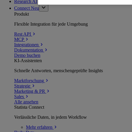
Research AI
Connect
Neu
Produkt
Flexible Integration für jede Umgebung
Rest API
MCP
Integrationen
Dokumentation
Demo buchen
KI-Assistenten
Schnelle Antworten, menschengeprüfte Insights
Marktforschung
Strategie
Marketing & PR
Sales
Alle ansehen
Statista Connect
Verlässliche Daten, in jedem Workflow
Mehr
erfahren