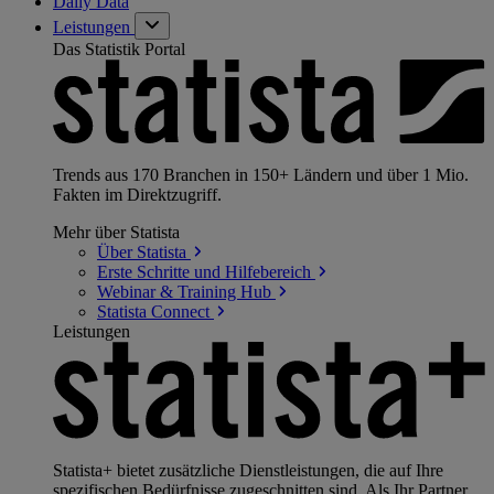
Daily Data
Leistungen
Das Statistik Portal
Trends aus 170 Branchen in 150+ Ländern und über 1 Mio.
Fakten im Direktzugriff.
Mehr über Statista
Über
Statista
Erste Schritte und
Hilfebereich
Webinar & Training
Hub
Statista
Connect
Leistungen
Statista+ bietet zusätzliche Dienstleistungen, die auf Ihre
spezifischen Bedürfnisse zugeschnitten sind. Als Ihr Partner