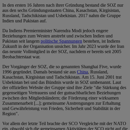
In den ersten 16 Jahren nach ihrer Gründung bestand die SOZ nur
aus den sechs Gründungsstaaten China, Kasachstan, Kirgisistan,
Russland, Tadschikistan und Usbekistan. 2017 nahm die Gruppe
Indien und Pakistan auf.
Da Indiens Premierminister Narendra Modi jedoch engere
Beziehungen zum Westen anstrebt und zwischen Indien und
Pakistan seit langem
politische Spannungen
bestehen, ist Indiens
Zukunft in der Organisation unsicher. Im Jahr 2023 wurde der Iran
das neunte Vollmitglied in der SOZ, nachdem er bereits seit 2005
Beobachterstaat war.
Der Vorgänger der SOZ, die so genannten Shanghai Five, wurde
1996 gegründet. Damals bestand sie aus
China
, Russland,
Kasachstan, Kirgisistan und Tadschikistan. Am 15. Juni 2001 trat
Usbekistan bei und das Bündnis wurde in SOZ umbenannt. Laut
der offiziellen Website der Gruppe sind ihre Ziele "die Stärkung des
gegenseitigen Vertrauens und der gutnachbarlichen Beziehungen
zwischen den Mitgliedsländern; die Förderung einer wirksamen
Zusammenarbeit [...]; gemeinsame Anstrengungen zur Erhaltung
und Gewährleistung von Frieden, Sicherheit und Stabilität in der
Region".
Vor allem der letzte Teil brachte der SCO Vergleiche mit der NATO
ein, obwohl sich die gemeinsamen Aktivitäten der SCO nicht auf die