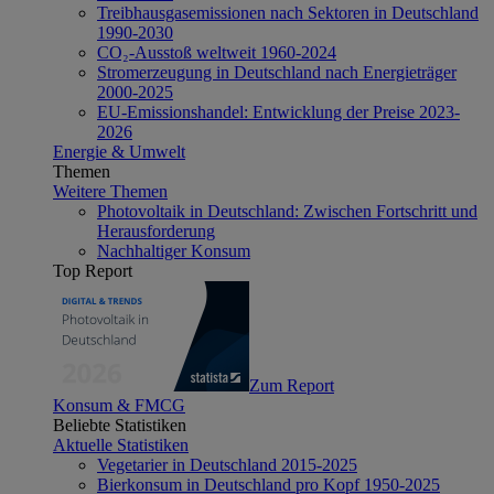
Treibhausgasemissionen nach Sektoren in Deutschland
1990-2030
CO₂-Ausstoß weltweit 1960-2024
Stromerzeugung in Deutschland nach Energieträger
2000-2025
EU-Emissionshandel: Entwicklung der Preise 2023-
2026
Energie & Umwelt
Themen
Weitere Themen
Photovoltaik in Deutschland: Zwischen Fortschritt und
Herausforderung
Nachhaltiger Konsum
Top Report
Zum Report
Konsum & FMCG
Beliebte Statistiken
Aktuelle Statistiken
Vegetarier in Deutschland 2015-2025
Bierkonsum in Deutschland pro Kopf 1950-2025