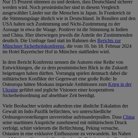
Nur 15 Prozent stimmen zu und denken, dass Deutschland sicherer
werden wird. Noch pessimistischer sind in diesem Vergleich
ausgewählter Länder nur die Menschen in Japan. In Frankreich ist
die Stimmungslage ähnlich wie in Deutschland. In Brasilien und den
USA halten sich Zustimmung und Nicht-Zustimmung zu der
Aussage in etwa die Waage. Positiver ist die Stimmung in Indien
und China. Hier überwiegen jeweils die Anteile der Zustimmenden
deutlich. Die Umfrage fand statt im Rahmen des
Berichts zur
Münchner Sicherheitskonferenz
, die vom 16. bis 18. Februar 2024
im Hotel Bayerischer Hof in München stattfinden wird.
In dem Bericht Konferenz nennen die Autoren eine Reihe von
Entwicklungen, die zu dem pessimistischen Blick in die Zukunft
beigetragen haben dürften. Vorrangig spielen demnach dabei die
militärischen Konflikte der Gegenwart eine große Rolle: In
Osteuropa hätten Moskaus imperiale Ambitionen zum
Krieg in der
Ukraine
geführt und jegliche Visionen einer kooperativen
Sicherheitsordnung auf absehbare Zeit beerdigt.
Viele Beobachter würden außerdem eine ähnliche Eskalation der
Gewalt im Indo-Pazifik befürchten, wo unterschiedliche
Ordnungsvorstellungen unvereinbar aufeinanderprallen. Dass
China
seine maritimen Ansprüche zunehmend mit militärischem Druck
verfolgt, schürt vielerorts die Befürchtung, Peking versuche,
Ostasien in eine exklusive Einflusszone zu verwandeln. Im Nahen