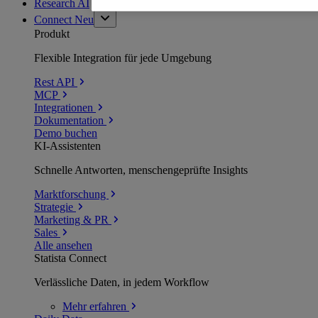
Research AI
Connect
Neu
Produkt
Flexible Integration für jede Umgebung
Rest API
MCP
Integrationen
Dokumentation
Demo buchen
KI-Assistenten
Schnelle Antworten, menschengeprüfte Insights
Marktforschung
Strategie
Marketing & PR
Sales
Alle ansehen
Statista Connect
Verlässliche Daten, in jedem Workflow
Mehr
erfahren