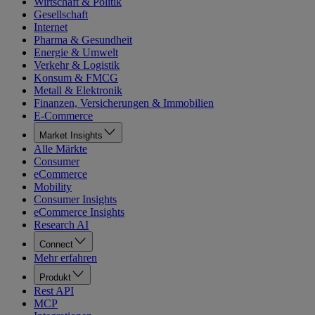
Wirtschaft & Politik
Gesellschaft
Internet
Pharma & Gesundheit
Energie & Umwelt
Verkehr & Logistik
Konsum & FMCG
Metall & Elektronik
Finanzen, Versicherungen & Immobilien
E-Commerce
Market Insights
Alle Märkte
Consumer
eCommerce
Mobility
Consumer Insights
eCommerce Insights
Research AI
Connect
Mehr erfahren
Produkt
Rest API
MCP