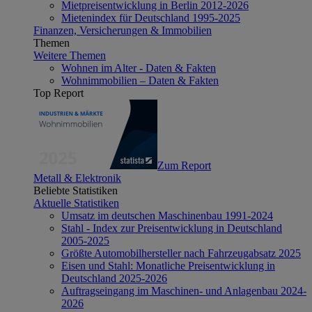
Mietpreisentwicklung in Berlin 2012-2026
Mietenindex für Deutschland 1995-2025
Finanzen, Versicherungen & Immobilien
Themen
Weitere Themen
Wohnen im Alter - Daten & Fakten
Wohnimmobilien – Daten & Fakten
Top Report
Zum Report
Metall & Elektronik
Beliebte Statistiken
Aktuelle Statistiken
Umsatz im deutschen Maschinenbau 1991-2024
Stahl - Index zur Preisentwicklung in Deutschland
2005-2025
Größte Automobilhersteller nach Fahrzeugabsatz 2025
Eisen und Stahl: Monatliche Preisentwicklung in
Deutschland 2025-2026
Auftragseingang im Maschinen- und Anlagenbau 2024-
2026