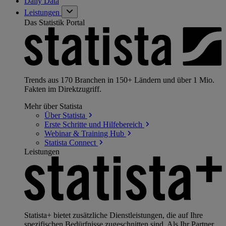
Daily Data
Leistungen
Das Statistik Portal
Trends aus 170 Branchen in 150+ Ländern und über 1 Mio.
Fakten im Direktzugriff.
Mehr über Statista
Über
Statista
Erste Schritte und
Hilfebereich
Webinar & Training
Hub
Statista
Connect
Leistungen
Statista+ bietet zusätzliche Dienstleistungen, die auf Ihre
spezifischen Bedürfnisse zugeschnitten sind. Als Ihr Partner