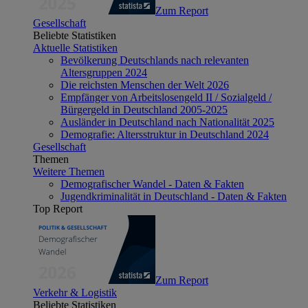
Zum Report
Gesellschaft
Beliebte Statistiken
Aktuelle Statistiken
Bevölkerung Deutschlands nach relevanten
Altersgruppen 2024
Die reichsten Menschen der Welt 2026
Empfänger von Arbeitslosengeld II / Sozialgeld /
Bürgergeld in Deutschland 2005-2025
Ausländer in Deutschland nach Nationalität 2025
Demografie: Altersstruktur in Deutschland 2024
Gesellschaft
Themen
Weitere Themen
Demografischer Wandel - Daten & Fakten
Jugendkriminalität in Deutschland - Daten & Fakten
Top Report
Zum Report
Verkehr & Logistik
Beliebte Statistiken