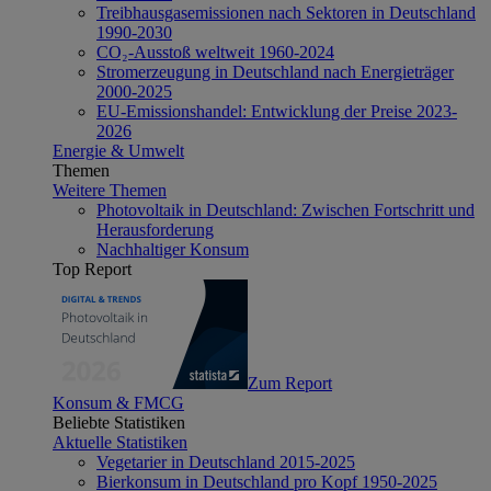
Treibhausgasemissionen nach Sektoren in Deutschland
1990-2030
CO₂-Ausstoß weltweit 1960-2024
Stromerzeugung in Deutschland nach Energieträger
2000-2025
EU-Emissionshandel: Entwicklung der Preise 2023-
2026
Energie & Umwelt
Themen
Weitere Themen
Photovoltaik in Deutschland: Zwischen Fortschritt und
Herausforderung
Nachhaltiger Konsum
Top Report
Zum Report
Konsum & FMCG
Beliebte Statistiken
Aktuelle Statistiken
Vegetarier in Deutschland 2015-2025
Bierkonsum in Deutschland pro Kopf 1950-2025