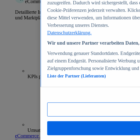
eCommerce Insights
zuzugreifen. Dadurch wird sichergestellt, dass 
Cookie-Präferenzen jederzeit verwalten. Klick
Detaillierte Informationen zu mehr als 39.000 Online-Shops
und Marktplätzen
diese Mittel verwenden, um Informationen über
Verbesserung unseres Dienstes.
Datenschutzerklärung.
Wir und unsere Partner verarbeiten Daten, 
Verwendung genauer Standortdaten. Endgeräteei
auf einem Endgerät. Personalisierte Werbung 
Zielgruppenforschung sowie Entwicklung und
70+
KPIs pro Shop
Liste der Partner (Lieferanten)
Umsatzanalysen und -prognosen
eCommerce Insights entdecken