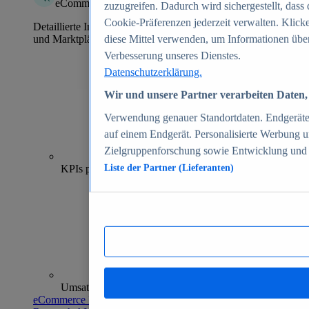
eCommerce Insights
zuzugreifen. Dadurch wird sichergestellt, dass 
Cookie-Präferenzen jederzeit verwalten. Klick
Detaillierte Informationen zu mehr als 39.000 Online-Shops
und Marktplätzen
diese Mittel verwenden, um Informationen über
Verbesserung unseres Dienstes.
Datenschutzerklärung.
Wir und unsere Partner verarbeiten Daten, 
Verwendung genauer Standortdaten. Endgeräteei
auf einem Endgerät. Personalisierte Werbung 
Zielgruppenforschung sowie Entwicklung und
70+
KPIs pro Shop
Liste der Partner (Lieferanten)
Umsatzanalysen und -prognosen
eCommerce Insights entdecken