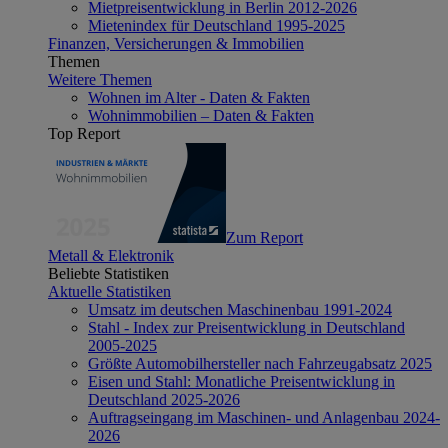
Mietpreisentwicklung in Berlin 2012-2026
Mietenindex für Deutschland 1995-2025
Finanzen, Versicherungen & Immobilien
Themen
Weitere Themen
Wohnen im Alter - Daten & Fakten
Wohnimmobilien – Daten & Fakten
Top Report
Zum Report
Metall & Elektronik
Beliebte Statistiken
Aktuelle Statistiken
Umsatz im deutschen Maschinenbau 1991-2024
Stahl - Index zur Preisentwicklung in Deutschland
2005-2025
Größte Automobilhersteller nach Fahrzeugabsatz 2025
Eisen und Stahl: Monatliche Preisentwicklung in
Deutschland 2025-2026
Auftragseingang im Maschinen- und Anlagenbau 2024-
2026