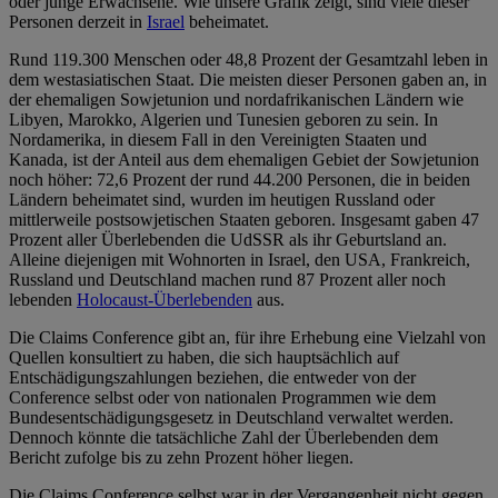
oder junge Erwachsene. Wie unsere Grafik zeigt, sind viele dieser
Personen derzeit in
Israel
beheimatet.
Rund 119.300 Menschen oder 48,8 Prozent der Gesamtzahl leben in
dem westasiatischen Staat. Die meisten dieser Personen gaben an, in
der ehemaligen Sowjetunion und nordafrikanischen Ländern wie
Libyen, Marokko, Algerien und Tunesien geboren zu sein. In
Nordamerika, in diesem Fall in den Vereinigten Staaten und
Kanada, ist der Anteil aus dem ehemaligen Gebiet der Sowjetunion
noch höher: 72,6 Prozent der rund 44.200 Personen, die in beiden
Ländern beheimatet sind, wurden im heutigen Russland oder
mittlerweile postsowjetischen Staaten geboren. Insgesamt gaben 47
Prozent aller Überlebenden die UdSSR als ihr Geburtsland an.
Alleine diejenigen mit Wohnorten in Israel, den USA, Frankreich,
Russland und Deutschland machen rund 87 Prozent aller noch
lebenden
Holocaust-Überlebenden
aus.
Die Claims Conference gibt an, für ihre Erhebung eine Vielzahl von
Quellen konsultiert zu haben, die sich hauptsächlich auf
Entschädigungszahlungen beziehen, die entweder von der
Conference selbst oder von nationalen Programmen wie dem
Bundesentschädigungsgesetz in Deutschland verwaltet werden.
Dennoch könnte die tatsächliche Zahl der Überlebenden dem
Bericht zufolge bis zu zehn Prozent höher liegen.
Die Claims Conference selbst war in der Vergangenheit nicht gegen