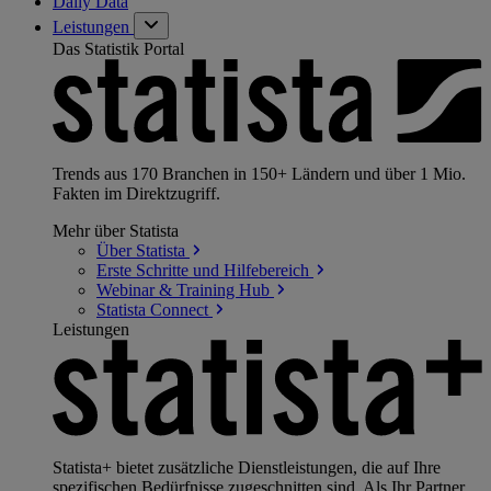
Daily Data
Leistungen
Das Statistik Portal
Trends aus 170 Branchen in 150+ Ländern und über 1 Mio.
Fakten im Direktzugriff.
Mehr über Statista
Über
Statista
Erste Schritte und
Hilfebereich
Webinar & Training
Hub
Statista
Connect
Leistungen
Statista+ bietet zusätzliche Dienstleistungen, die auf Ihre
spezifischen Bedürfnisse zugeschnitten sind. Als Ihr Partner