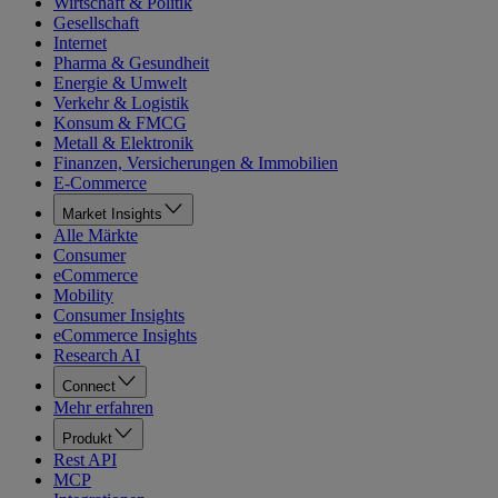
Wirtschaft & Politik
Gesellschaft
Internet
Pharma & Gesundheit
Energie & Umwelt
Verkehr & Logistik
Konsum & FMCG
Metall & Elektronik
Finanzen, Versicherungen & Immobilien
E-Commerce
Market Insights
Alle Märkte
Consumer
eCommerce
Mobility
Consumer Insights
eCommerce Insights
Research AI
Connect
Mehr erfahren
Produkt
Rest API
MCP