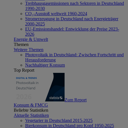
Treibhausgasemissionen nach Sektoren in Deutschland
1990-2030
CO₂-Ausstoß weltweit 1960-2024
Stromerzeugung in Deutschland nach Energieträger
2000-2025
EU-Emissionshandel: Entwicklung der Preise 2023-
2026
Energie & Umwelt
Themen
Weitere Themen
Photovoltaik in Deutschland: Zwischen Fortschritt und
Herausforderung
Nachhaltiger Konsum
Top Report
Zum Report
Konsum & FMCG
Beliebte Statistiken
Aktuelle Statistiken
Vegetarier in Deutschland 2015-2025
Bierkonsum in Deutschland pro Kopf 1950-2025