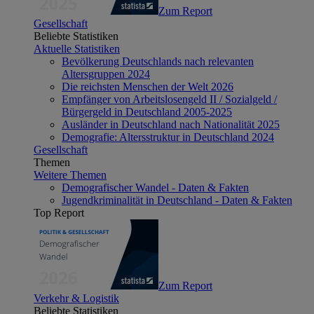
Zum Report
Gesellschaft
Beliebte Statistiken
Aktuelle Statistiken
Bevölkerung Deutschlands nach relevanten
Altersgruppen 2024
Die reichsten Menschen der Welt 2026
Empfänger von Arbeitslosengeld II / Sozialgeld /
Bürgergeld in Deutschland 2005-2025
Ausländer in Deutschland nach Nationalität 2025
Demografie: Altersstruktur in Deutschland 2024
Gesellschaft
Themen
Weitere Themen
Demografischer Wandel - Daten & Fakten
Jugendkriminalität in Deutschland - Daten & Fakten
Top Report
Zum Report
Verkehr & Logistik
Beliebte Statistiken