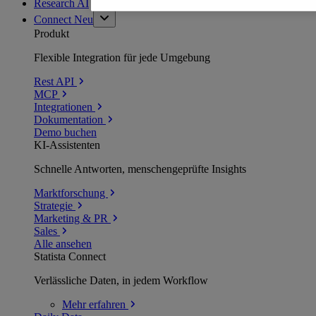
Research AI
Connect
Neu
Produkt
Flexible Integration für jede Umgebung
Rest API
MCP
Integrationen
Dokumentation
Demo buchen
KI-Assistenten
Schnelle Antworten, menschengeprüfte Insights
Marktforschung
Strategie
Marketing & PR
Sales
Alle ansehen
Statista Connect
Verlässliche Daten, in jedem Workflow
Mehr
erfahren