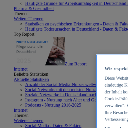
Häufigste Gründe für Arbeitsunfähigkeit in Deutschland
Pharma & Gesundheit
Themen
Weitere Themen
Statistiken zu psychischen Erkrankungen - Daten & Fakt
Häufigste Todesursachen in Deutschland - Daten & Fakt
Top Report
Zum Report
Wir respekt
Internet
Beliebte Statistiken
Diese Websi
Aktuelle Statistiken
Anzahl der Social-Media-Nutzer weltweit 2012-2025
eindeutige K
Social Networks mit den meisten Nutzern weltweit 2025
der Inhalt k
Soziale Netzwerke in Deutschland nach Generationen 2
Cookie-Präfe
Instagram - Nutzung nach Alter und Geschlecht in Deut
Podcasts - Nutzung 2016-2025
verwalten“. 
Internet
Ihre Besuche
Themen
Verbesserung
Weitere Themen
Social Media - Daten & Fakten