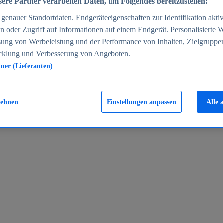
ere Partner verarbeiten Daten, um Folgendes bereitzustellen:
enauer Standortdaten. Endgeräteeigenschaften zur Identifikation aktiv
n oder Zugriff auf Informationen auf einem Endgerät. Personalisierte
sung von Werbeleistung und der Performance von Inhalten, Zielgruppe
cklung und Verbesserung von Angeboten.
tner (Lieferanten)
en 2024
lehnen
Einstellungen anpassen
Alle 
rgeld in Deutschland 2005-2025