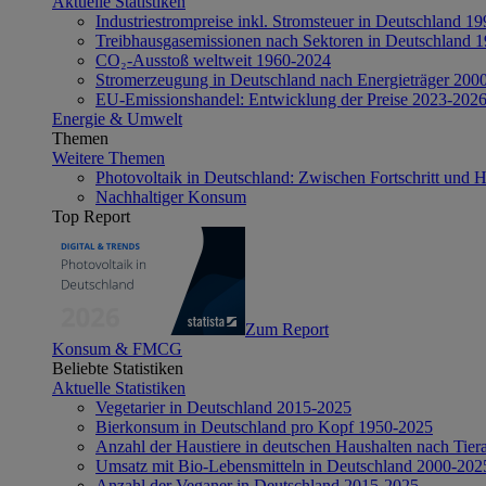
Aktuelle Statistiken
Industriestrompreise inkl. Stromsteuer in Deutschland 1
Treibhausgasemissionen nach Sektoren in Deutschland 
CO₂-Ausstoß weltweit 1960-2024
Stromerzeugung in Deutschland nach Energieträger 200
EU-Emissionshandel: Entwicklung der Preise 2023-202
Energie & Umwelt
Themen
Weitere Themen
Photovoltaik in Deutschland: Zwischen Fortschritt und 
Nachhaltiger Konsum
Top Report
Zum Report
Konsum & FMCG
Beliebte Statistiken
Aktuelle Statistiken
Vegetarier in Deutschland 2015-2025
Bierkonsum in Deutschland pro Kopf 1950-2025
Anzahl der Haustiere in deutschen Haushalten nach Tier
Umsatz mit Bio-Lebensmitteln in Deutschland 2000-202
Anzahl der Veganer in Deutschland 2015-2025