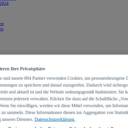
 2024
en
en
ieren Ihre Privatsphäre
te und unsere
894
Partner verwenden Cookies, um personenbezogene 
ennungen zu speichern und darauf zuzugreifen. Dadurch wird sichergest
orrekt und aktuell ist und die Website ordnungsgemäß funktioniert. Sie 
025
renzen jederzeit verwalten. Klicken Sie dazu auf die Schaltfläche „Vor
schland 2025
Wenn Sie einwilligen, werden wir diese Mittel verwenden, um Informat
 zu sammeln. Diese Informationen dienen zur Aggregation von Statisti
 unseres Dienstes.
Datenschutzerklärung.