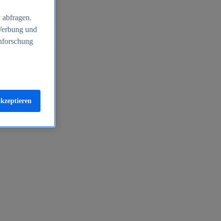
 abfragen.
 Werbung und
nforschung
akzeptieren