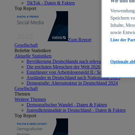
Wir und uns
TikTok - Daten & Fakten
Top Report
Verwendung g
Speichern vo
Inhalte, Mes
sowie Entwi
Zum Report
Liste der Par
Gesellschaft
Beliebte Statistiken
Aktuelle Statistiken
Bevölkerung Deutschlands nach relevanten Altersgrupp
Optionale ab
Die reichsten Menschen der Welt 2026
Empfänger von Arbeitslosengeld II / Sozialgeld / Bürge
Ausländer in Deutschland nach Nationalität 2025
Demografie: Altersstruktur in Deutschland 2024
Gesellschaft
Themen
Weitere Themen
Demografischer Wandel - Daten & Fakten
Jugendkriminalität in Deutschland - Daten & Fakten
Top Report