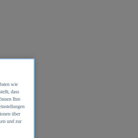
Daten wie
ellt, dass
können Ihre
einstellungen
ionen über
ken und zur