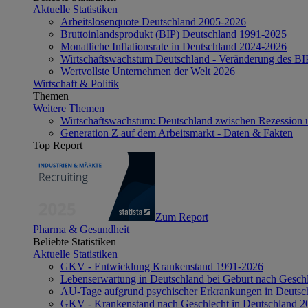
Aktuelle Statistiken
Arbeitslosenquote Deutschland 2005-2026
Bruttoinlandsprodukt (BIP) Deutschland 1991-2025
Monatliche Inflationsrate in Deutschland 2024-2026
Wirtschaftswachstum Deutschland - Veränderung des B
Wertvollste Unternehmen der Welt 2026
Wirtschaft & Politik
Themen
Weitere Themen
Wirtschaftswachstum: Deutschland zwischen Rezession 
Generation Z auf dem Arbeitsmarkt - Daten & Fakten
Top Report
Zum Report
Pharma & Gesundheit
Beliebte Statistiken
Aktuelle Statistiken
GKV - Entwicklung Krankenstand 1991-2026
Lebenserwartung in Deutschland bei Geburt nach Gesch
AU-Tage aufgrund psychischer Erkrankungen in Deutsc
GKV - Krankenstand nach Geschlecht in Deutschland 