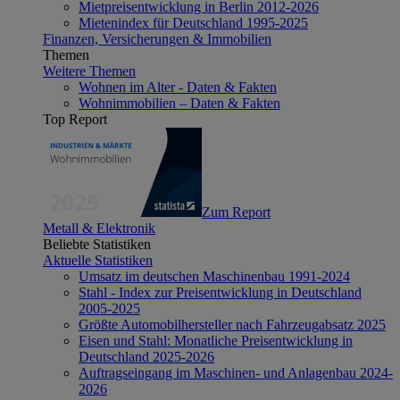
Mietpreisentwicklung in Berlin 2012-2026
Mietenindex für Deutschland 1995-2025
Finanzen, Versicherungen & Immobilien
Themen
Weitere Themen
Wohnen im Alter - Daten & Fakten
Wohnimmobilien – Daten & Fakten
Top Report
Zum Report
Metall & Elektronik
Beliebte Statistiken
Aktuelle Statistiken
Umsatz im deutschen Maschinenbau 1991-2024
Stahl - Index zur Preisentwicklung in Deutschland
2005-2025
Größte Automobilhersteller nach Fahrzeugabsatz 2025
Eisen und Stahl: Monatliche Preisentwicklung in
Deutschland 2025-2026
Auftragseingang im Maschinen- und Anlagenbau 2024-
2026