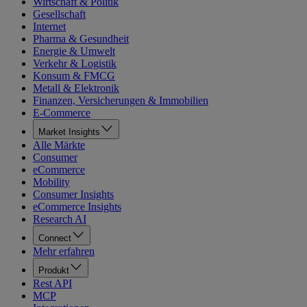
Wirtschaft & Politik
Gesellschaft
Internet
Pharma & Gesundheit
Energie & Umwelt
Verkehr & Logistik
Konsum & FMCG
Metall & Elektronik
Finanzen, Versicherungen & Immobilien
E-Commerce
Market Insights
Alle Märkte
Consumer
eCommerce
Mobility
Consumer Insights
eCommerce Insights
Research AI
Connect
Mehr erfahren
Produkt
Rest API
MCP