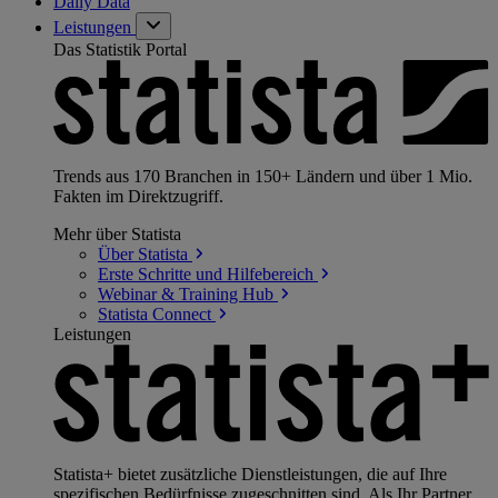
Daily Data
Leistungen
Das Statistik Portal
Trends aus 170 Branchen in 150+ Ländern und über 1 Mio.
Fakten im Direktzugriff.
Mehr über Statista
Über
Statista
Erste Schritte und
Hilfebereich
Webinar & Training
Hub
Statista
Connect
Leistungen
Statista+ bietet zusätzliche Dienstleistungen, die auf Ihre
spezifischen Bedürfnisse zugeschnitten sind. Als Ihr Partner