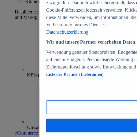
eCommerce Insights
zuzugreifen. Dadurch wird sichergestellt, dass 
Cookie-Präferenzen jederzeit verwalten. Klick
Detaillierte Informationen zu mehr als 39.000 Online-Shops
und Marktplätzen
diese Mittel verwenden, um Informationen über
Verbesserung unseres Dienstes.
Datenschutzerklärung.
Wir und unsere Partner verarbeiten Daten, 
Verwendung genauer Standortdaten. Endgeräteei
auf einem Endgerät. Personalisierte Werbung 
Zielgruppenforschung sowie Entwicklung und
70+
KPIs pro Shop
Liste der Partner (Lieferanten)
Umsatzanalysen und -prognosen
eCommerce Insights entdecken