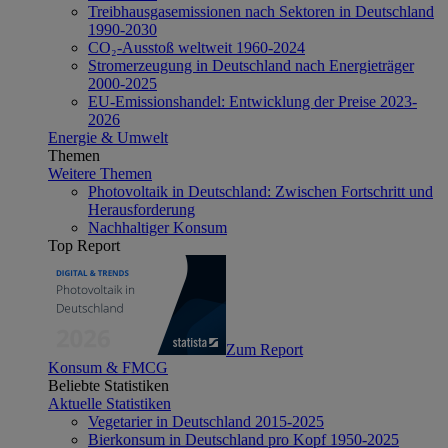
Treibhausgasemissionen nach Sektoren in Deutschland
1990-2030
CO₂-Ausstoß weltweit 1960-2024
Stromerzeugung in Deutschland nach Energieträger
2000-2025
EU-Emissionshandel: Entwicklung der Preise 2023-
2026
Energie & Umwelt
Themen
Weitere Themen
Photovoltaik in Deutschland: Zwischen Fortschritt und
Herausforderung
Nachhaltiger Konsum
Top Report
Zum Report
Konsum & FMCG
Beliebte Statistiken
Aktuelle Statistiken
Vegetarier in Deutschland 2015-2025
Bierkonsum in Deutschland pro Kopf 1950-2025