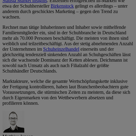
Statista Market Insights
. Einzelnen erfolgreichen In-Marken wie
etwa der Schuhhersteller
Birkenstock
gelingt es allerdings – unter
anderem durch geschicktes Marketing – gegen den Trend zu
wachsen.
Rechnet man tätige Inhaberinnen und Inhaber sowie mithelfende
Familienmitglieder ein, sind in der Schuhbranche in Deutschland
mehr als 70.000 Personen beschäftigt. Die meisten von ihnen sind
weiblich und teilzeitbeschäftigt. Aus der stetig abnehmenden Anzahl
der Unternehmen im
Schuheinzelhandel
einerseits und der
gleichzeitig tendenziell sinkenden Anzahl an Schuhgeschäften lässt
sich die wachsende Dominanz der Ketten ablesen. Deichmann ist
sowohl nach Umsatz als auch nach Filialzahl der größte
Schuhhändler Deutschlands.
Marktakteure, welche die gesamte Wertschöpfungskette inklusive
der Fertigung kontrollieren, haben laut Branchenbeobachtern gute
Voraussetzungen, die stürmischen Zeiten zu meistern, da diese sich
durch Eigenmarken von den Wettbewerbern absetzen und
profilieren können.