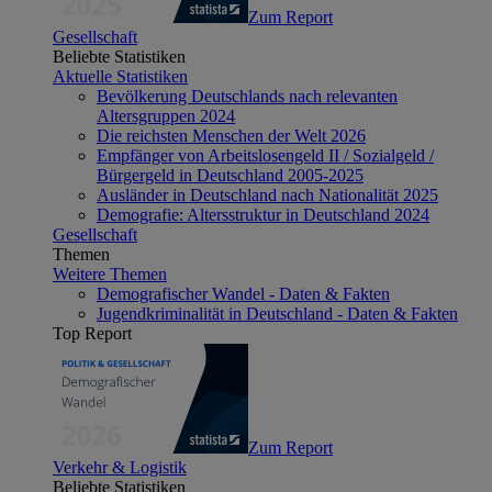
Zum Report
Gesellschaft
Beliebte Statistiken
Aktuelle Statistiken
Bevölkerung Deutschlands nach relevanten
Altersgruppen 2024
Die reichsten Menschen der Welt 2026
Empfänger von Arbeitslosengeld II / Sozialgeld /
Bürgergeld in Deutschland 2005-2025
Ausländer in Deutschland nach Nationalität 2025
Demografie: Altersstruktur in Deutschland 2024
Gesellschaft
Themen
Weitere Themen
Demografischer Wandel - Daten & Fakten
Jugendkriminalität in Deutschland - Daten & Fakten
Top Report
Zum Report
Verkehr & Logistik
Beliebte Statistiken