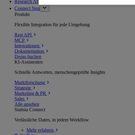
Research AI
Connect
Neu
Produkt
Flexible Integration für jede Umgebung
Rest API
MCP
Integrationen
Dokumentation
Demo buchen
KI-Assistenten
Schnelle Antworten, menschengeprüfte Insights
Marktforschung
Strategie
Marketing & PR
Sales
Alle ansehen
Statista Connect
Verlässliche Daten, in jedem Workflow
Mehr
erfahren