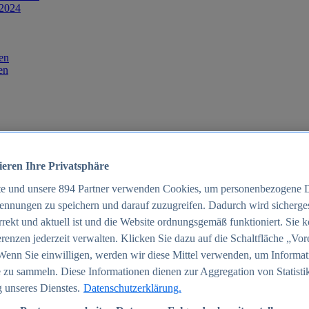
 2024
en
en
ieren Ihre Privatsphäre
te und unsere
894
Partner verwenden Cookies, um personenbezogene 
ennungen zu speichern und darauf zuzugreifen. Dadurch wird sichergest
orrekt und aktuell ist und die Website ordnungsgemäß funktioniert. Sie 
025
renzen jederzeit verwalten. Klicken Sie dazu auf die Schaltfläche „Vor
schland 2025
Wenn Sie einwilligen, werden wir diese Mittel verwenden, um Informat
 zu sammeln. Diese Informationen dienen zur Aggregation von Statisti
 unseres Dienstes.
Datenschutzerklärung.