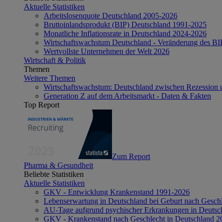
Aktuelle Statistiken
Arbeitslosenquote Deutschland 2005-2026
Bruttoinlandsprodukt (BIP) Deutschland 1991-2025
Monatliche Inflationsrate in Deutschland 2024-2026
Wirtschaftswachstum Deutschland - Veränderung des B
Wertvollste Unternehmen der Welt 2026
Wirtschaft & Politik
Themen
Weitere Themen
Wirtschaftswachstum: Deutschland zwischen Rezession 
Generation Z auf dem Arbeitsmarkt - Daten & Fakten
Top Report
Zum Report
Pharma & Gesundheit
Beliebte Statistiken
Aktuelle Statistiken
GKV - Entwicklung Krankenstand 1991-2026
Lebenserwartung in Deutschland bei Geburt nach Gesch
AU-Tage aufgrund psychischer Erkrankungen in Deutsc
GKV - Krankenstand nach Geschlecht in Deutschland 