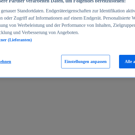
ere Partner verarbeiten Daten, um Folgendes bereitzustellen:
enauer Standortdaten. Endgeräteeigenschaften zur Identifikation aktiv
n oder Zugriff auf Informationen auf einem Endgerät. Personalisierte
sung von Werbeleistung und der Performance von Inhalten, Zielgruppe
cklung und Verbesserung von Angeboten.
tner (Lieferanten)
en 2024
lehnen
Einstellungen anpassen
Alle 
rgeld in Deutschland 2005-2025