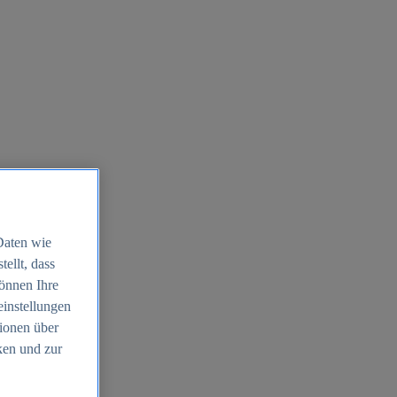
Daten wie
ellt, dass
können Ihre
einstellungen
ionen über
ken und zur