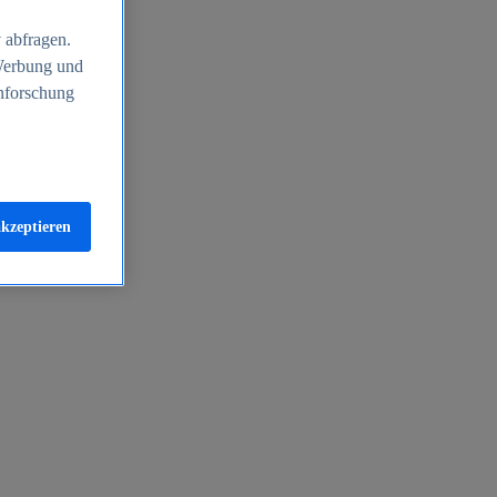
 abfragen.
 Werbung und
nforschung
akzeptieren