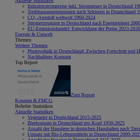
Aktuelle Statistiken
Industriestrompreise inkl. Stromsteuer in Deutschland 1
Treibhausgasemissionen nach Sektoren in Deutschland 
CO₂-Ausstoß weltweit 1960-2024
Stromerzeugung in Deutschland nach Energieträger 200
EU-Emissionshandel: Entwicklung der Preise 2023-202
Energie & Umwelt
Themen
Weitere Themen
Photovoltaik in Deutschland: Zwischen Fortschritt und 
Nachhaltiger Konsum
Top Report
Zum Report
Konsum & FMCG
Beliebte Statistiken
Aktuelle Statistiken
Vegetarier in Deutschland 2015-2025
Bierkonsum in Deutschland pro Kopf 1950-2025
Anzahl der Haustiere in deutschen Haushalten nach Tier
Umsatz mit Bio-Lebensmitteln in Deutschland 2000-202
Anzahl der Veganer in Deutschland 2015-2025