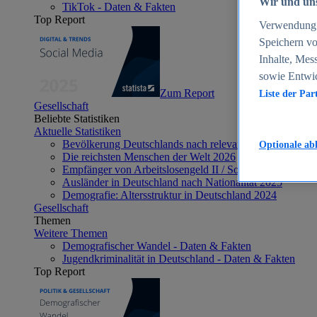
Wir und uns
TikTok - Daten & Fakten
Top Report
Verwendung g
Speichern vo
Inhalte, Mes
sowie Entwi
Zum Report
Liste der Par
Gesellschaft
Beliebte Statistiken
Aktuelle Statistiken
Bevölkerung Deutschlands nach relevanten Altersgrupp
Optionale ab
Die reichsten Menschen der Welt 2026
Empfänger von Arbeitslosengeld II / Sozialgeld / Bürge
Ausländer in Deutschland nach Nationalität 2025
Demografie: Altersstruktur in Deutschland 2024
Gesellschaft
Themen
Weitere Themen
Demografischer Wandel - Daten & Fakten
Jugendkriminalität in Deutschland - Daten & Fakten
Top Report