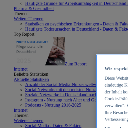
Häufigste Gründe für Arbeitsunfähigkeit in Deutschland
Pharma & Gesundheit
Themen
Weitere Themen
Statistiken zu psychischen Erkrankungen - Daten & Fakt
Häufigste Todesursachen in Deutschland - Daten & Fakt
Top Report
Zum Report
Wir respekt
Internet
Beliebte Statistiken
Diese Websi
Aktuelle Statistiken
Anzahl der Social-Media-Nutzer weltweit 2012-2025
eindeutige K
Social Networks mit den meisten Nutzern weltweit 2025
der Inhalt k
Soziale Netzwerke in Deutschland nach Generationen 2
Cookie-Präfe
Instagram - Nutzung nach Alter und Geschlecht in Deut
Podcasts - Nutzung 2016-2025
verwalten“. 
Internet
Ihre Besuche
Themen
Verbesserung
Weitere Themen
Social Media - Daten & Fakten