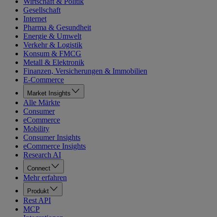
Wirtschaft & Politik
Gesellschaft
Internet
Pharma & Gesundheit
Energie & Umwelt
Verkehr & Logistik
Konsum & FMCG
Metall & Elektronik
Finanzen, Versicherungen & Immobilien
E-Commerce
Market Insights
Alle Märkte
Consumer
eCommerce
Mobility
Consumer Insights
eCommerce Insights
Research AI
Connect
Mehr erfahren
Produkt
Rest API
MCP