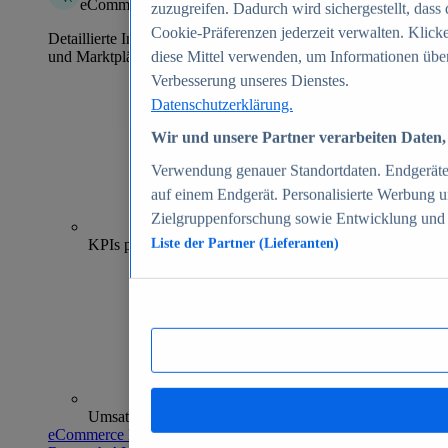
eCommerce Insights
zuzugreifen. Dadurch wird sichergestellt, dass 
Cookie-Präferenzen jederzeit verwalten. Klick
Detaillierte Informationen zu mehr als 39.000 Online-Shops
und Marktplätzen
diese Mittel verwenden, um Informationen über
Verbesserung unseres Dienstes.
Datenschutzerklärung.
Wir und unsere Partner verarbeiten Daten, 
Verwendung genauer Standortdaten. Endgeräteei
auf einem Endgerät. Personalisierte Werbung 
Zielgruppenforschung sowie Entwicklung und
70+
KPIs pro Shop
Liste der Partner (Lieferanten)
Umsatzanalysen und -prognosen
eCommerce Insights entdecken