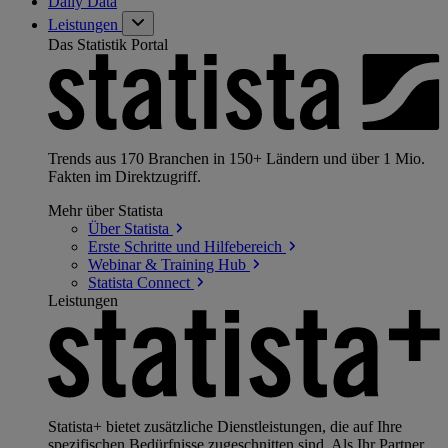
Daily Data
Leistungen
Das Statistik Portal
Trends aus 170 Branchen in 150+ Ländern und über 1 Mio.
Fakten im Direktzugriff.
Mehr über Statista
Über
Statista
Erste Schritte und
Hilfebereich
Webinar & Training
Hub
Statista
Connect
Leistungen
Statista+ bietet zusätzliche Dienstleistungen, die auf Ihre
spezifischen Bedürfnisse zugeschnitten sind. Als Ihr Partner