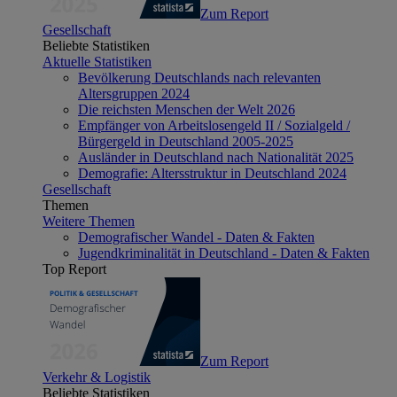
Zum Report
Gesellschaft
Beliebte Statistiken
Aktuelle Statistiken
Bevölkerung Deutschlands nach relevanten
Altersgruppen 2024
Die reichsten Menschen der Welt 2026
Empfänger von Arbeitslosengeld II / Sozialgeld /
Bürgergeld in Deutschland 2005-2025
Ausländer in Deutschland nach Nationalität 2025
Demografie: Altersstruktur in Deutschland 2024
Gesellschaft
Themen
Weitere Themen
Demografischer Wandel - Daten & Fakten
Jugendkriminalität in Deutschland - Daten & Fakten
Top Report
Zum Report
Verkehr & Logistik
Beliebte Statistiken