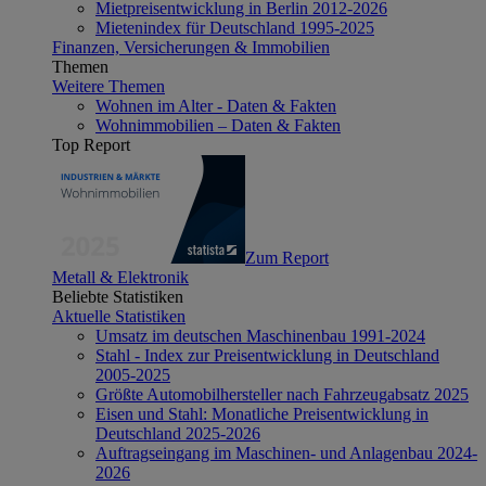
Mietpreisentwicklung in Berlin 2012-2026
Mietenindex für Deutschland 1995-2025
Finanzen, Versicherungen & Immobilien
Themen
Weitere Themen
Wohnen im Alter - Daten & Fakten
Wohnimmobilien – Daten & Fakten
Top Report
Zum Report
Metall & Elektronik
Beliebte Statistiken
Aktuelle Statistiken
Umsatz im deutschen Maschinenbau 1991-2024
Stahl - Index zur Preisentwicklung in Deutschland
2005-2025
Größte Automobilhersteller nach Fahrzeugabsatz 2025
Eisen und Stahl: Monatliche Preisentwicklung in
Deutschland 2025-2026
Auftragseingang im Maschinen- und Anlagenbau 2024-
2026