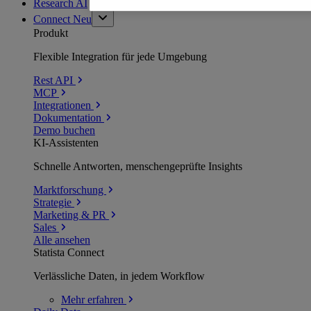
Research AI
Connect
Neu
Produkt
Flexible Integration für jede Umgebung
Rest API
MCP
Integrationen
Dokumentation
Demo buchen
KI-Assistenten
Schnelle Antworten, menschengeprüfte Insights
Marktforschung
Strategie
Marketing & PR
Sales
Alle ansehen
Statista Connect
Verlässliche Daten, in jedem Workflow
Mehr
erfahren