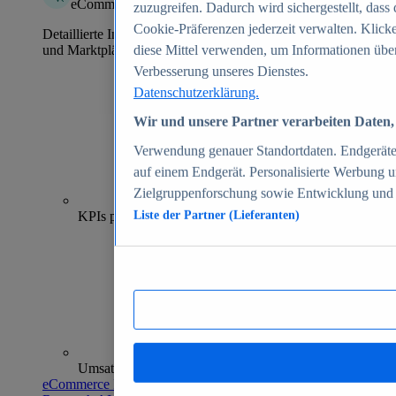
eCommerce Insights
zuzugreifen. Dadurch wird sichergestellt, dass 
Cookie-Präferenzen jederzeit verwalten. Klick
Detaillierte Informationen zu mehr als 39.000 Online-Shops
und Marktplätzen
diese Mittel verwenden, um Informationen über
Verbesserung unseres Dienstes.
Datenschutzerklärung.
Wir und unsere Partner verarbeiten Daten, 
Verwendung genauer Standortdaten. Endgeräteei
auf einem Endgerät. Personalisierte Werbung 
Zielgruppenforschung sowie Entwicklung und
70+
KPIs pro Shop
Liste der Partner (Lieferanten)
Umsatzanalysen und -prognosen
eCommerce Insights entdecken