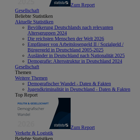
Zum Report
Gesellschaft
Beliebte Statistiken
Aktuelle Statistiken
Bevölkerung Deutschlands nach relevanten
Altersgruppen 2024
Die reichsten Menschen der Welt 2026
Empfänger von Arbeitslosengeld II / Sozialgeld /
Bürgergeld in Deutschland 2005-2025
Ausländer in Deutschland nach Nationalität 2025
Demografie: Altersstruktur in Deutschland 2024
Gesellschaft
Themen
Weitere Themen
Demografischer Wandel - Daten & Fakten
Jugendkriminalität in Deutschland - Daten & Fakten
Top Report
Zum Report
Verkehr & Logistik
Beliebte Statistiken