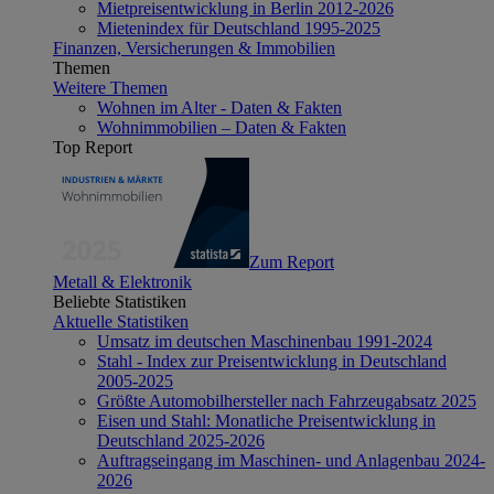
Mietpreisentwicklung in Berlin 2012-2026
Mietenindex für Deutschland 1995-2025
Finanzen, Versicherungen & Immobilien
Themen
Weitere Themen
Wohnen im Alter - Daten & Fakten
Wohnimmobilien – Daten & Fakten
Top Report
Zum Report
Metall & Elektronik
Beliebte Statistiken
Aktuelle Statistiken
Umsatz im deutschen Maschinenbau 1991-2024
Stahl - Index zur Preisentwicklung in Deutschland
2005-2025
Größte Automobilhersteller nach Fahrzeugabsatz 2025
Eisen und Stahl: Monatliche Preisentwicklung in
Deutschland 2025-2026
Auftragseingang im Maschinen- und Anlagenbau 2024-
2026