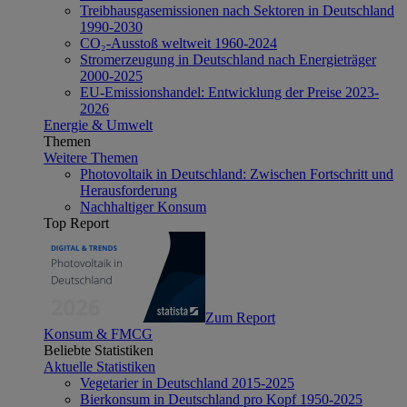
Treibhausgasemissionen nach Sektoren in Deutschland
1990-2030
CO₂-Ausstoß weltweit 1960-2024
Stromerzeugung in Deutschland nach Energieträger
2000-2025
EU-Emissionshandel: Entwicklung der Preise 2023-
2026
Energie & Umwelt
Themen
Weitere Themen
Photovoltaik in Deutschland: Zwischen Fortschritt und
Herausforderung
Nachhaltiger Konsum
Top Report
Zum Report
Konsum & FMCG
Beliebte Statistiken
Aktuelle Statistiken
Vegetarier in Deutschland 2015-2025
Bierkonsum in Deutschland pro Kopf 1950-2025