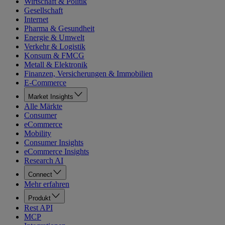
Wirtschaft & Politik
Gesellschaft
Internet
Pharma & Gesundheit
Energie & Umwelt
Verkehr & Logistik
Konsum & FMCG
Metall & Elektronik
Finanzen, Versicherungen & Immobilien
E-Commerce
Market Insights
Alle Märkte
Consumer
eCommerce
Mobility
Consumer Insights
eCommerce Insights
Research AI
Connect
Mehr erfahren
Produkt
Rest API
MCP