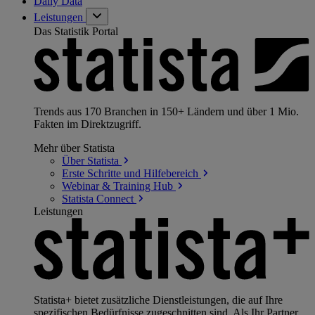
Daily Data
Leistungen
Das Statistik Portal
Trends aus 170 Branchen in 150+ Ländern und über 1 Mio.
Fakten im Direktzugriff.
Mehr über Statista
Über
Statista
Erste Schritte und
Hilfebereich
Webinar & Training
Hub
Statista
Connect
Leistungen
Statista+ bietet zusätzliche Dienstleistungen, die auf Ihre
spezifischen Bedürfnisse zugeschnitten sind. Als Ihr Partner