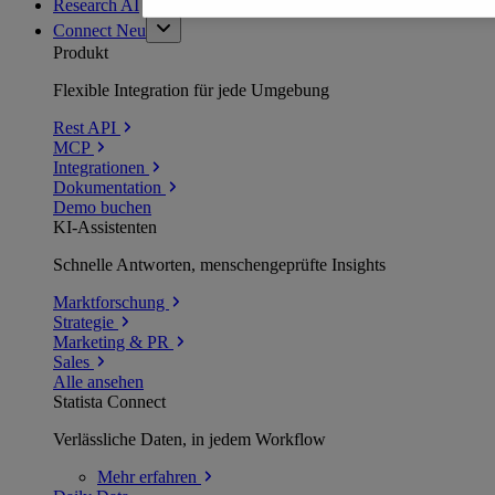
Research AI
Connect
Neu
Produkt
Flexible Integration für jede Umgebung
Rest API
MCP
Integrationen
Dokumentation
Demo buchen
KI-Assistenten
Schnelle Antworten, menschengeprüfte Insights
Marktforschung
Strategie
Marketing & PR
Sales
Alle ansehen
Statista Connect
Verlässliche Daten, in jedem Workflow
Mehr
erfahren