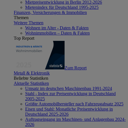
Mietpreisentwicklung in Berlin 2012-2026
Mietenindex für Deutschland 1995-2025
Finanzen, Versicherungen & Immobilien
Themen
Weitere Themen
Wohnen im Alter - Daten & Fakten
Wohnimmobilien – Daten & Fakten
Top Report
Zum Report
Metall & Elektronik
Beliebte Statistiken
Aktuelle Statistiken
Umsatz im deutschen Maschinenbau 1991-2024
Stahl - Index zur Preisentwicklung in Deutschland
2005-2025
Größte Automobilhersteller nach Fahrzeugabsatz 2025
Eisen und Stahl: Monatliche Preisentwicklung in
Deutschland 2025-2026
Auftragseingang im Maschinen- und Anlagenbau 2024-
2026