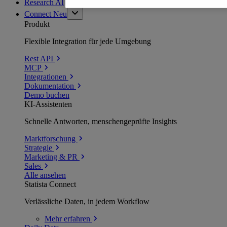
Research AI
Connect
Neu
Produkt
Flexible Integration für jede Umgebung
Rest API
MCP
Integrationen
Dokumentation
Demo buchen
KI-Assistenten
Schnelle Antworten, menschengeprüfte Insights
Marktforschung
Strategie
Marketing & PR
Sales
Alle ansehen
Statista Connect
Verlässliche Daten, in jedem Workflow
Mehr
erfahren