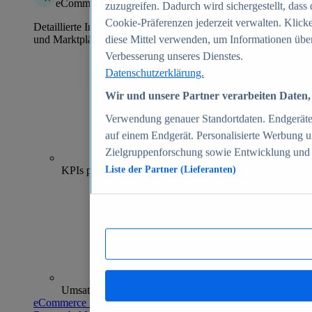
eCommerce Insights
zuzugreifen. Dadurch wird sichergestellt, dass 
Cookie-Präferenzen jederzeit verwalten. Klick
Detaillierte Informationen zu mehr als 39.000 Online-Shops
und Marktplätzen
diese Mittel verwenden, um Informationen über
Verbesserung unseres Dienstes.
Datenschutzerklärung.
Wir und unsere Partner verarbeiten Daten, 
Verwendung genauer Standortdaten. Endgeräteei
auf einem Endgerät. Personalisierte Werbung 
Zielgruppenforschung sowie Entwicklung und
70+
KPIs pro Shop
Liste der Partner (Lieferanten)
Umsatzanalysen und -prognosen
eCommerce Insights entdecken