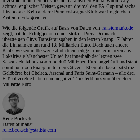
Investmentunternehmens aus dem arabischen Emirat wurde City
achtmal englischer Meister, gewann dreimal den FA-Cup und sechs
Ligapokale. Kein anderer Premier-League-Klub war im gleichen
Zeitraum erfolgreicher.
Wie die folgende Grafik auf Basis von Daten von
transfermarkt.de
zeigt, hat der Erfolg jedoch einen stolzen Preis. Demnach
übersteigen Citys Transferausgaben in den letzten knapp 17 Jahren
die Einnahmen um rund 1,8 Milliarden Euro. Doch auch andere
Klubs weisen mittlerweile ähnlich einseitige Transferbilanzen aus.
Lokalrivale Manchester United hat innerhalb der letzten zwei
Saisons ein Minus von rund 400 Millionen Euro angehäuft und steht
somit nur noch knapp hinter den Citizens. Ebenfalls locker sitzt die
Geldbörse bei Chelsea, Arsenal und Paris Saint-Germain – alle drei
Fußballvereine haben eine negative Transferbilanz von über einer
Milliarde Euro.
René Bocksch
Datenjournalist
rene.bocksch@statista.com