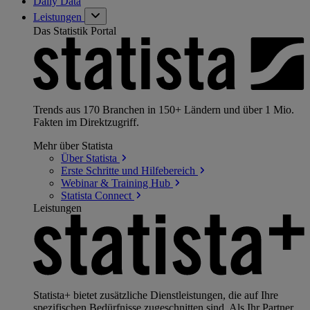
Daily Data
Leistungen
Das Statistik Portal
Trends aus 170 Branchen in 150+ Ländern und über 1 Mio.
Fakten im Direktzugriff.
Mehr über Statista
Über
Statista
Erste Schritte und
Hilfebereich
Webinar & Training
Hub
Statista
Connect
Leistungen
Statista+ bietet zusätzliche Dienstleistungen, die auf Ihre
spezifischen Bedürfnisse zugeschnitten sind. Als Ihr Partner