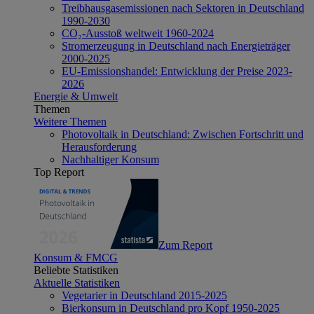
Treibhausgasemissionen nach Sektoren in Deutschland
1990-2030
CO₂-Ausstoß weltweit 1960-2024
Stromerzeugung in Deutschland nach Energieträger
2000-2025
EU-Emissionshandel: Entwicklung der Preise 2023-
2026
Energie & Umwelt
Themen
Weitere Themen
Photovoltaik in Deutschland: Zwischen Fortschritt und
Herausforderung
Nachhaltiger Konsum
Top Report
Zum Report
Konsum & FMCG
Beliebte Statistiken
Aktuelle Statistiken
Vegetarier in Deutschland 2015-2025
Bierkonsum in Deutschland pro Kopf 1950-2025