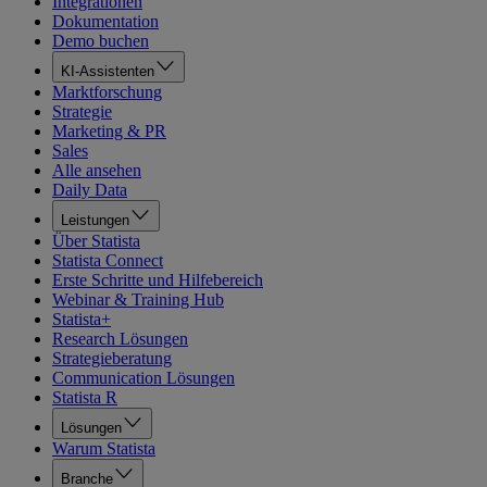
Integrationen
Dokumentation
Demo buchen
KI-Assistenten
Marktforschung
Strategie
Marketing & PR
Sales
Alle ansehen
Daily Data
Leistungen
Über Statista
Statista Connect
Erste Schritte und Hilfebereich
Webinar & Training Hub
Statista+
Research Lösungen
Strategieberatung
Communication Lösungen
Statista R
Lösungen
Warum Statista
Branche