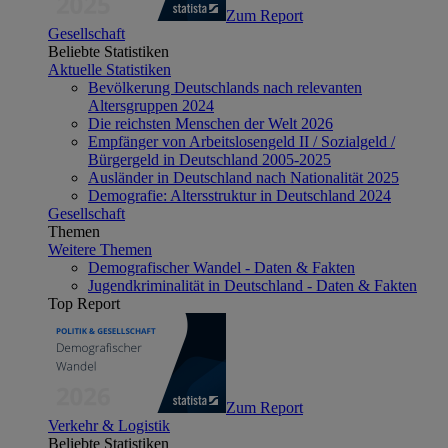
Zum Report
Gesellschaft
Beliebte Statistiken
Aktuelle Statistiken
Bevölkerung Deutschlands nach relevanten
Altersgruppen 2024
Die reichsten Menschen der Welt 2026
Empfänger von Arbeitslosengeld II / Sozialgeld /
Bürgergeld in Deutschland 2005-2025
Ausländer in Deutschland nach Nationalität 2025
Demografie: Altersstruktur in Deutschland 2024
Gesellschaft
Themen
Weitere Themen
Demografischer Wandel - Daten & Fakten
Jugendkriminalität in Deutschland - Daten & Fakten
Top Report
Zum Report
Verkehr & Logistik
Beliebte Statistiken