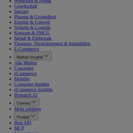
Wirtschaft & Politik
Gesellschaft
Internet
Pharma & Gesundheit
Energie & Umwelt
Verkehr & Logistik
Konsum & FMCG
Metall & Elektronik
Finanzen, Versicherungen & Immobilien
E-Commerce
Market Insights
Alle Märkte
Consumer
eCommerce
Mobility
Consumer Insights
eCommerce Insights
Research AI
Connect
Mehr erfahren
Produkt
Rest API
MCP