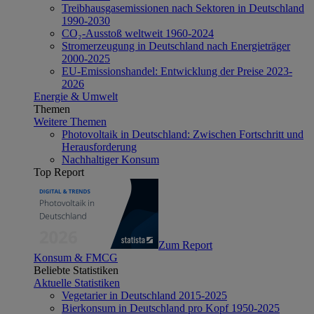
Treibhausgasemissionen nach Sektoren in Deutschland
1990-2030
CO₂-Ausstoß weltweit 1960-2024
Stromerzeugung in Deutschland nach Energieträger
2000-2025
EU-Emissionshandel: Entwicklung der Preise 2023-
2026
Energie & Umwelt
Themen
Weitere Themen
Photovoltaik in Deutschland: Zwischen Fortschritt und
Herausforderung
Nachhaltiger Konsum
Top Report
Zum Report
Konsum & FMCG
Beliebte Statistiken
Aktuelle Statistiken
Vegetarier in Deutschland 2015-2025
Bierkonsum in Deutschland pro Kopf 1950-2025