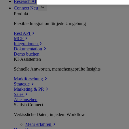
Research AI
Connect
Neu
Produkt
Flexible Integration für jede Umgebung
Rest API
MCP
Integrationen
Dokumentation
Demo buchen
KI-Assistenten
Schnelle Antworten, menschengeprüfte Insights
Marktforschung
Strategie
Marketing & PR
Sales
Alle ansehen
Statista Connect
Verlässliche Daten, in jedem Workflow
Mehr
erfahren