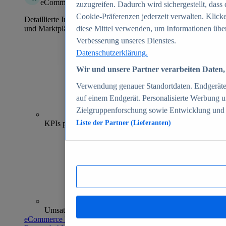
eCommerce Insights
zuzugreifen. Dadurch wird sichergestellt, dass 
Cookie-Präferenzen jederzeit verwalten. Klick
Detaillierte Informationen zu mehr als 39.000 Online-Shops
und Marktplätzen
diese Mittel verwenden, um Informationen über
Verbesserung unseres Dienstes.
Datenschutzerklärung.
Wir und unsere Partner verarbeiten Daten, 
Verwendung genauer Standortdaten. Endgeräteei
auf einem Endgerät. Personalisierte Werbung 
Zielgruppenforschung sowie Entwicklung und
70+
KPIs pro Shop
Liste der Partner (Lieferanten)
Umsatzanalysen und -prognosen
eCommerce Insights entdecken