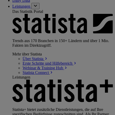
Daily Data
Leistungen
Das Statistik Portal
Trends aus 170 Branchen in 150+ Ländern und über 1 Mio.
Fakten im Direktzugriff.
Mehr über Statista
Über
Statista
Erste Schritte und
Hilfebereich
Webinar & Training
Hub
Statista
Connect
Leistungen
Statista+ bietet zusätzliche Dienstleistungen, die auf Ihre
spezifischen Bedürfnisse zugeschnitten sind. Als Ihr Partner