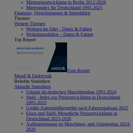
Mietpreisentwicklung in Berlin 2012-2026
Mietenindex für Deutschland 1995-2025
Finanzen, Versicherungen & Immobilien
Themen
Weitere Themen
Wohnen im Alter - Daten & Fakten
Wohnimmobilien – Daten & Fakten
Top Report
Zum Report
Metall & Elektronik
Beliebte Statistiken
Aktuelle Statistiken
Umsatz im deutschen Maschinenbau 1991-2024
Stahl - Index zur Preisentwicklung in Deutschland
2005-2025
Größte Automobilhersteller nach Fahrzeugabsatz 2025
Eisen und Stahl: Monatliche Preisentwicklung in
Deutschland 2025-2026
Auftragseingang im Maschinen- und Anlagenbau 2024-
2026