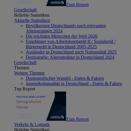
Zum Report
Gesellschaft
Beliebte Statistiken
Aktuelle Statistiken
Bevölkerung Deutschlands nach relevanten
Altersgruppen 2024
Die reichsten Menschen der Welt 2026
Empfänger von Arbeitslosengeld II / Sozialgeld /
Bürgergeld in Deutschland 2005-2025
Ausländer in Deutschland nach Nationalität 2025
Demografie: Altersstruktur in Deutschland 2024
Gesellschaft
Themen
Weitere Themen
Demografischer Wandel - Daten & Fakten
Jugendkriminalität in Deutschland - Daten & Fakten
Top Report
Zum Report
Verkehr & Logistik
Beliebte Statistiken