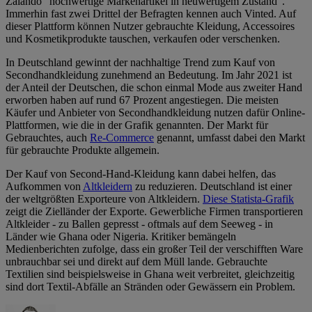
Zalando "hochwertige Markenartikel in neuwertigem Zustand".
Immerhin fast zwei Drittel der Befragten kennen auch Vinted. Auf
dieser Plattform können Nutzer gebrauchte Kleidung, Accessoires
und Kosmetikprodukte tauschen, verkaufen oder verschenken.
In Deutschland gewinnt der nachhaltige Trend zum Kauf von
Secondhandkleidung zunehmend an Bedeutung. Im Jahr 2021 ist
der Anteil der Deutschen, die schon einmal Mode aus zweiter Hand
erworben haben auf rund 67 Prozent angestiegen. Die meisten
Käufer und Anbieter von Secondhandkleidung nutzen dafür Online-
Plattformen, wie die in der Grafik genannten. Der Markt für
Gebrauchtes, auch
Re-Commerce
genannt, umfasst dabei den Markt
für gebrauchte Produkte allgemein.
Der Kauf von Second-Hand-Kleidung kann dabei helfen, das
Aufkommen von
Altkleidern
zu reduzieren. Deutschland ist einer
der weltgrößten Exporteure von Altkleidern.
Diese Statista-Grafik
zeigt die Zielländer der Exporte. Gewerbliche Firmen transportieren
Altkleider - zu Ballen gepresst - oftmals auf dem Seeweg - in
Länder wie Ghana oder Nigeria. Kritiker bemängeln
Medienberichten zufolge, dass ein großer Teil der verschifften Ware
unbrauchbar sei und direkt auf dem Müll lande. Gebrauchte
Textilien sind beispielsweise in Ghana weit verbreitet, gleichzeitig
sind dort Textil-Abfälle an Stränden oder Gewässern ein Problem.