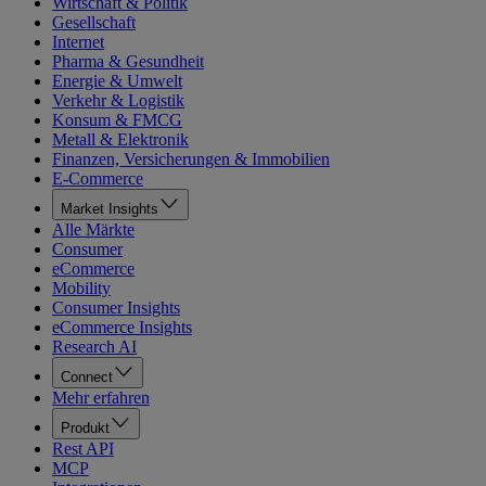
Wirtschaft & Politik
Gesellschaft
Internet
Pharma & Gesundheit
Energie & Umwelt
Verkehr & Logistik
Konsum & FMCG
Metall & Elektronik
Finanzen, Versicherungen & Immobilien
E-Commerce
Market Insights
Alle Märkte
Consumer
eCommerce
Mobility
Consumer Insights
eCommerce Insights
Research AI
Connect
Mehr erfahren
Produkt
Rest API
MCP