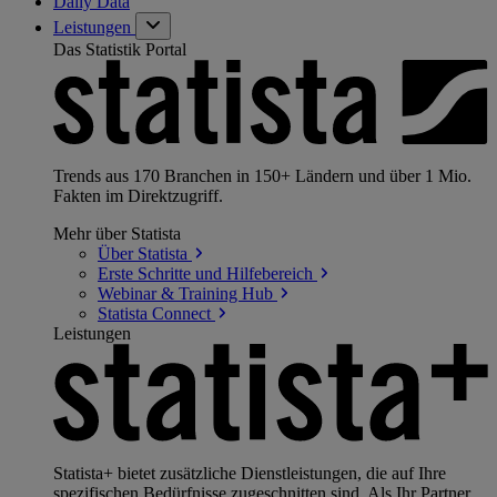
Daily Data
Leistungen
Das Statistik Portal
Trends aus 170 Branchen in 150+ Ländern und über 1 Mio.
Fakten im Direktzugriff.
Mehr über Statista
Über
Statista
Erste Schritte und
Hilfebereich
Webinar & Training
Hub
Statista
Connect
Leistungen
Statista+ bietet zusätzliche Dienstleistungen, die auf Ihre
spezifischen Bedürfnisse zugeschnitten sind. Als Ihr Partner