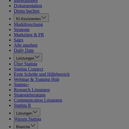
Integrationen
Dokumentation
Demo buchen
KI-Assistenten
Marktforschung
Strategie
Marketing & PR
Sales
Alle ansehen
Daily Data
Leistungen
Über Statista
Statista Connect
Erste Schritte und Hilfebereich
Webinar & Training Hub
Statista+
Research Lösungen
Strategieberatung
Communication Lösungen
Statista R
Lösungen
Warum Statista
Branche