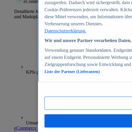
eCommerce Insights
zuzugreifen. Dadurch wird sichergestellt, dass 
Cookie-Präferenzen jederzeit verwalten. Klick
Detaillierte Informationen zu mehr als 39.000 Online-Shops
und Marktplätzen
diese Mittel verwenden, um Informationen über
Verbesserung unseres Dienstes.
Datenschutzerklärung.
Wir und unsere Partner verarbeiten Daten, 
Verwendung genauer Standortdaten. Endgeräteei
auf einem Endgerät. Personalisierte Werbung 
Zielgruppenforschung sowie Entwicklung und
70+
KPIs pro Shop
Liste der Partner (Lieferanten)
Umsatzanalysen und -prognosen
eCommerce Insights entdecken