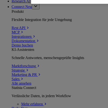
Research AI
Connect
Neu
Produkt
Flexible Integration für jede Umgebung
Rest API
MCP
Integrationen
Dokumentation
Demo buchen
KI-Assistenten
Schnelle Antworten, menschengeprüfte Insights
Marktforschung
Strategie
Marketing & PR
Sales
Alle ansehen
Statista Connect
Verlässliche Daten, in jedem Workflow
Mehr
erfahren