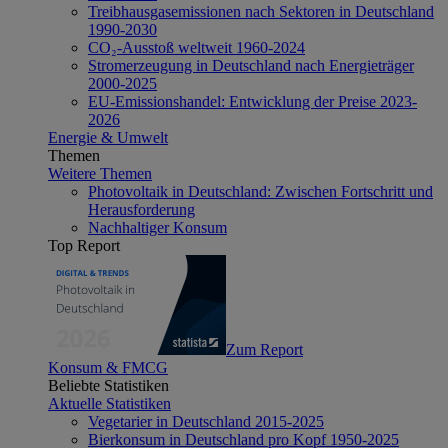
Treibhausgasemissionen nach Sektoren in Deutschland
1990-2030
CO₂-Ausstoß weltweit 1960-2024
Stromerzeugung in Deutschland nach Energieträger
2000-2025
EU-Emissionshandel: Entwicklung der Preise 2023-
2026
Energie & Umwelt
Themen
Weitere Themen
Photovoltaik in Deutschland: Zwischen Fortschritt und
Herausforderung
Nachhaltiger Konsum
Top Report
Zum Report
Konsum & FMCG
Beliebte Statistiken
Aktuelle Statistiken
Vegetarier in Deutschland 2015-2025
Bierkonsum in Deutschland pro Kopf 1950-2025