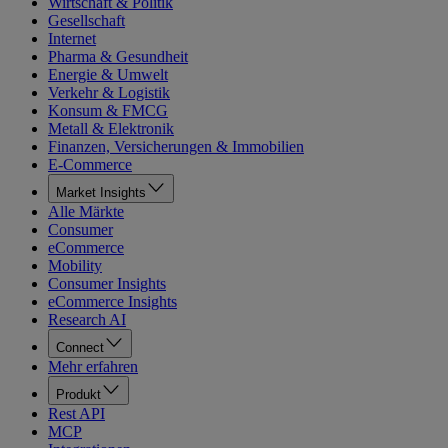
Wirtschaft & Politik
Gesellschaft
Internet
Pharma & Gesundheit
Energie & Umwelt
Verkehr & Logistik
Konsum & FMCG
Metall & Elektronik
Finanzen, Versicherungen & Immobilien
E-Commerce
Market Insights
Alle Märkte
Consumer
eCommerce
Mobility
Consumer Insights
eCommerce Insights
Research AI
Connect
Mehr erfahren
Produkt
Rest API
MCP