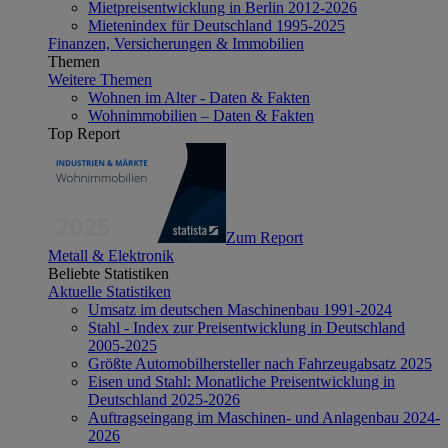
Mietpreisentwicklung in Berlin 2012-2026
Mietenindex für Deutschland 1995-2025
Finanzen, Versicherungen & Immobilien
Themen
Weitere Themen
Wohnen im Alter - Daten & Fakten
Wohnimmobilien – Daten & Fakten
Top Report
Zum Report
Metall & Elektronik
Beliebte Statistiken
Aktuelle Statistiken
Umsatz im deutschen Maschinenbau 1991-2024
Stahl - Index zur Preisentwicklung in Deutschland
2005-2025
Größte Automobilhersteller nach Fahrzeugabsatz 2025
Eisen und Stahl: Monatliche Preisentwicklung in
Deutschland 2025-2026
Auftragseingang im Maschinen- und Anlagenbau 2024-
2026