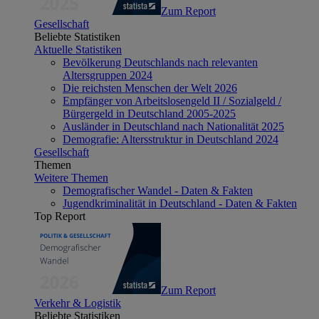
Zum Report
Gesellschaft
Beliebte Statistiken
Aktuelle Statistiken
Bevölkerung Deutschlands nach relevanten
Altersgruppen 2024
Die reichsten Menschen der Welt 2026
Empfänger von Arbeitslosengeld II / Sozialgeld /
Bürgergeld in Deutschland 2005-2025
Ausländer in Deutschland nach Nationalität 2025
Demografie: Altersstruktur in Deutschland 2024
Gesellschaft
Themen
Weitere Themen
Demografischer Wandel - Daten & Fakten
Jugendkriminalität in Deutschland - Daten & Fakten
Top Report
Zum Report
Verkehr & Logistik
Beliebte Statistiken