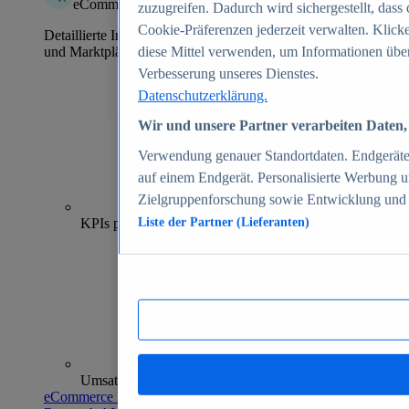
eCommerce Insights
zuzugreifen. Dadurch wird sichergestellt, dass 
Cookie-Präferenzen jederzeit verwalten. Klick
Detaillierte Informationen zu mehr als 39.000 Online-Shops
und Marktplätzen
diese Mittel verwenden, um Informationen über
Verbesserung unseres Dienstes.
Datenschutzerklärung.
Wir und unsere Partner verarbeiten Daten, 
Verwendung genauer Standortdaten. Endgeräteei
auf einem Endgerät. Personalisierte Werbung 
Zielgruppenforschung sowie Entwicklung und
70+
KPIs pro Shop
Liste der Partner (Lieferanten)
Umsatzanalysen und -prognosen
eCommerce Insights entdecken