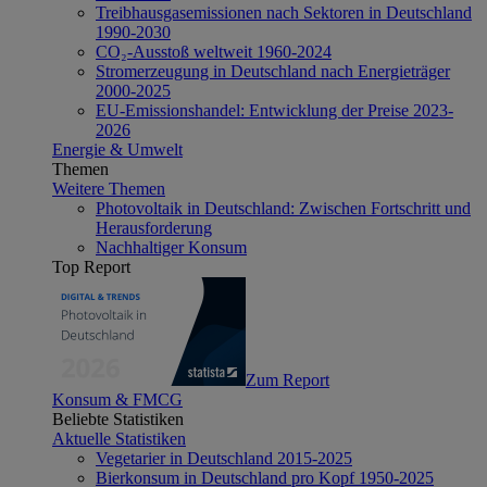
Treibhausgasemissionen nach Sektoren in Deutschland
1990-2030
CO₂-Ausstoß weltweit 1960-2024
Stromerzeugung in Deutschland nach Energieträger
2000-2025
EU-Emissionshandel: Entwicklung der Preise 2023-
2026
Energie & Umwelt
Themen
Weitere Themen
Photovoltaik in Deutschland: Zwischen Fortschritt und
Herausforderung
Nachhaltiger Konsum
Top Report
Zum Report
Konsum & FMCG
Beliebte Statistiken
Aktuelle Statistiken
Vegetarier in Deutschland 2015-2025
Bierkonsum in Deutschland pro Kopf 1950-2025