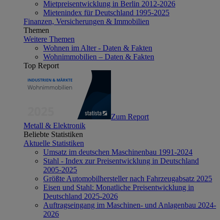
Mietpreisentwicklung in Berlin 2012-2026
Mietenindex für Deutschland 1995-2025
Finanzen, Versicherungen & Immobilien
Themen
Weitere Themen
Wohnen im Alter - Daten & Fakten
Wohnimmobilien – Daten & Fakten
Top Report
Zum Report
Metall & Elektronik
Beliebte Statistiken
Aktuelle Statistiken
Umsatz im deutschen Maschinenbau 1991-2024
Stahl - Index zur Preisentwicklung in Deutschland
2005-2025
Größte Automobilhersteller nach Fahrzeugabsatz 2025
Eisen und Stahl: Monatliche Preisentwicklung in
Deutschland 2025-2026
Auftragseingang im Maschinen- und Anlagenbau 2024-
2026