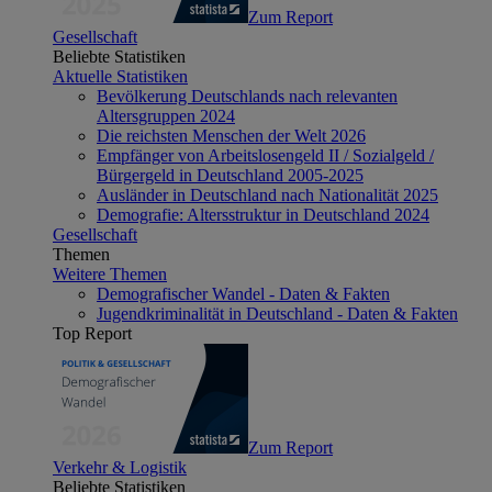
Zum Report
Gesellschaft
Beliebte Statistiken
Aktuelle Statistiken
Bevölkerung Deutschlands nach relevanten
Altersgruppen 2024
Die reichsten Menschen der Welt 2026
Empfänger von Arbeitslosengeld II / Sozialgeld /
Bürgergeld in Deutschland 2005-2025
Ausländer in Deutschland nach Nationalität 2025
Demografie: Altersstruktur in Deutschland 2024
Gesellschaft
Themen
Weitere Themen
Demografischer Wandel - Daten & Fakten
Jugendkriminalität in Deutschland - Daten & Fakten
Top Report
Zum Report
Verkehr & Logistik
Beliebte Statistiken