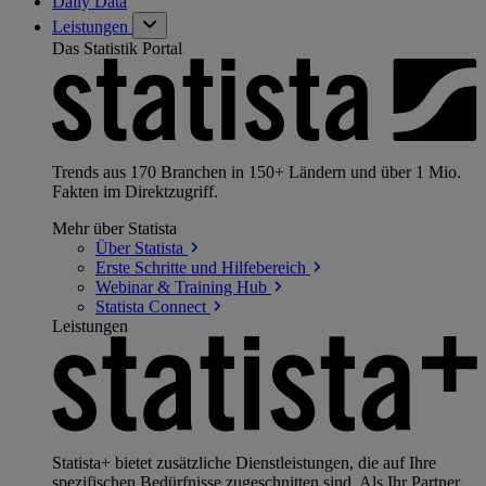
Daily Data
Leistungen
Das Statistik Portal
Trends aus 170 Branchen in 150+ Ländern und über 1 Mio.
Fakten im Direktzugriff.
Mehr über Statista
Über
Statista
Erste Schritte und
Hilfebereich
Webinar & Training
Hub
Statista
Connect
Leistungen
Statista+ bietet zusätzliche Dienstleistungen, die auf Ihre
spezifischen Bedürfnisse zugeschnitten sind. Als Ihr Partner