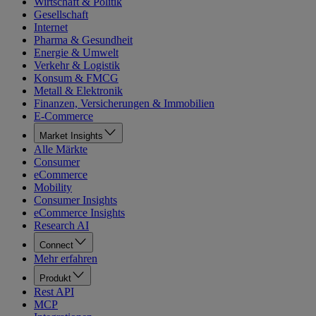
Wirtschaft & Politik
Gesellschaft
Internet
Pharma & Gesundheit
Energie & Umwelt
Verkehr & Logistik
Konsum & FMCG
Metall & Elektronik
Finanzen, Versicherungen & Immobilien
E-Commerce
Market Insights
Alle Märkte
Consumer
eCommerce
Mobility
Consumer Insights
eCommerce Insights
Research AI
Connect
Mehr erfahren
Produkt
Rest API
MCP