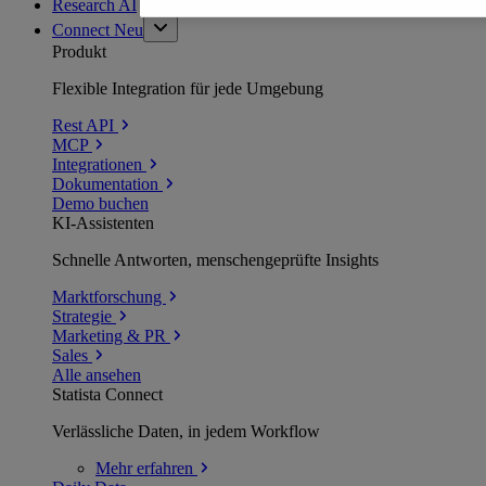
Research AI
Connect
Neu
Produkt
Flexible Integration für jede Umgebung
Rest API
MCP
Integrationen
Dokumentation
Demo buchen
KI-Assistenten
Schnelle Antworten, menschengeprüfte Insights
Marktforschung
Strategie
Marketing & PR
Sales
Alle ansehen
Statista Connect
Verlässliche Daten, in jedem Workflow
Mehr
erfahren