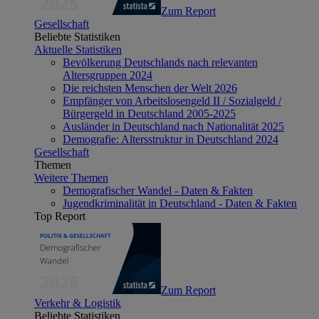
Zum Report
Gesellschaft
Beliebte Statistiken
Aktuelle Statistiken
Bevölkerung Deutschlands nach relevanten
Altersgruppen 2024
Die reichsten Menschen der Welt 2026
Empfänger von Arbeitslosengeld II / Sozialgeld /
Bürgergeld in Deutschland 2005-2025
Ausländer in Deutschland nach Nationalität 2025
Demografie: Altersstruktur in Deutschland 2024
Gesellschaft
Themen
Weitere Themen
Demografischer Wandel - Daten & Fakten
Jugendkriminalität in Deutschland - Daten & Fakten
Top Report
Zum Report
Verkehr & Logistik
Beliebte Statistiken