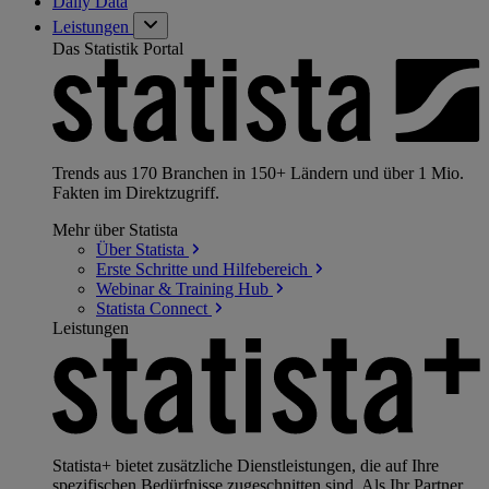
Daily Data
Leistungen
Das Statistik Portal
Trends aus 170 Branchen in 150+ Ländern und über 1 Mio.
Fakten im Direktzugriff.
Mehr über Statista
Über
Statista
Erste Schritte und
Hilfebereich
Webinar & Training
Hub
Statista
Connect
Leistungen
Statista+ bietet zusätzliche Dienstleistungen, die auf Ihre
spezifischen Bedürfnisse zugeschnitten sind. Als Ihr Partner