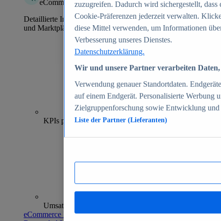
eCommerce Insights
zuzugreifen. Dadurch wird sichergestellt, dass 
Cookie-Präferenzen jederzeit verwalten. Klick
Detaillierte Informationen zu mehr als 39.000 Online-Shops
und Marktplätzen
diese Mittel verwenden, um Informationen über
Verbesserung unseres Dienstes.
Datenschutzerklärung.
Wir und unsere Partner verarbeiten Daten, 
Verwendung genauer Standortdaten. Endgeräteei
auf einem Endgerät. Personalisierte Werbung 
Zielgruppenforschung sowie Entwicklung und
70+
KPIs pro Shop
Liste der Partner (Lieferanten)
Umsatzanalysen und -prognosen
eCommerce Insights entdecken