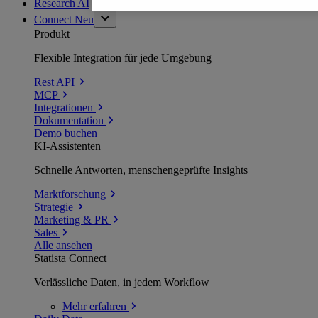
Research AI
Connect
Neu
Produkt
Flexible Integration für jede Umgebung
Rest API
MCP
Integrationen
Dokumentation
Demo buchen
KI-Assistenten
Schnelle Antworten, menschengeprüfte Insights
Marktforschung
Strategie
Marketing & PR
Sales
Alle ansehen
Statista Connect
Verlässliche Daten, in jedem Workflow
Mehr
erfahren