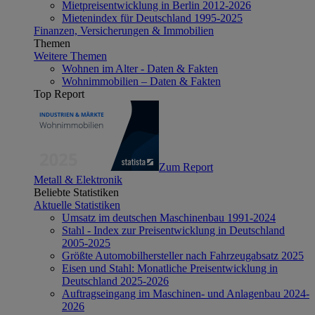
Mietpreisentwicklung in Berlin 2012-2026
Mietenindex für Deutschland 1995-2025
Finanzen, Versicherungen & Immobilien
Themen
Weitere Themen
Wohnen im Alter - Daten & Fakten
Wohnimmobilien – Daten & Fakten
Top Report
Zum Report
Metall & Elektronik
Beliebte Statistiken
Aktuelle Statistiken
Umsatz im deutschen Maschinenbau 1991-2024
Stahl - Index zur Preisentwicklung in Deutschland
2005-2025
Größte Automobilhersteller nach Fahrzeugabsatz 2025
Eisen und Stahl: Monatliche Preisentwicklung in
Deutschland 2025-2026
Auftragseingang im Maschinen- und Anlagenbau 2024-
2026