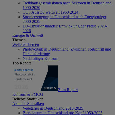
Treibhausgasemissionen nach Sektoren in Deutschland
1990-2030
CO₂-Ausstoß weltweit 1960-2024
Stromerzeugung in Deutschland nach Energieträger
2000-2025
EU-Emissionshandel: Entwicklung der Preise 2023-
2026
Energie & Umwelt
Themen
Weitere Themen
Photovoltaik in Deutschland: Zwischen Fortschritt und
Herausforderung
Nachhaltiger Konsum
Top Report
Zum Report
Konsum & FMCG
Beliebte Statistiken
Aktuelle Statistiken
Vegetarier in Deutschland 2015-2025
Bierkonsum in Deutschland pro Kopf 1950-2025