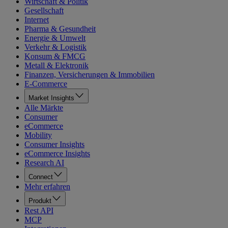
Wirtschaft & Politik
Gesellschaft
Internet
Pharma & Gesundheit
Energie & Umwelt
Verkehr & Logistik
Konsum & FMCG
Metall & Elektronik
Finanzen, Versicherungen & Immobilien
E-Commerce
Market Insights
Alle Märkte
Consumer
eCommerce
Mobility
Consumer Insights
eCommerce Insights
Research AI
Connect
Mehr erfahren
Produkt
Rest API
MCP