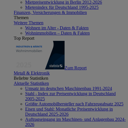
Mietpreisentwicklung in Berlin 2012-2026
Mietenindex für Deutschland 1995-2025
Finanzen, Versicherungen & Immobilien
Themen
Weitere Themen
Wohnen im Alter - Daten & Fakten
Wohnimmobilien – Daten & Fakten
Top Report
Zum Report
Metall & Elektronik
Beliebte Statistiken
Aktuelle Statistiken
Umsatz im deutschen Maschinenbau 1991-2024
Stahl - Index zur Preisentwicklung in Deutschland
2005-2025
Größte Automobilhersteller nach Fahrzeugabsatz 2025
Eisen und Stahl: Monatliche Preisentwicklung in
Deutschland 2025-2026
Auftragseingang im Maschinen- und Anlagenbau 2024-
2026