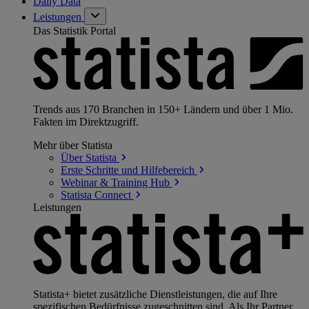
Daily Data
Leistungen
Das Statistik Portal
Trends aus 170 Branchen in 150+ Ländern und über 1 Mio.
Fakten im Direktzugriff.
Mehr über Statista
Über
Statista
Erste Schritte und
Hilfebereich
Webinar & Training
Hub
Statista
Connect
Leistungen
Statista+ bietet zusätzliche Dienstleistungen, die auf Ihre
spezifischen Bedürfnisse zugeschnitten sind. Als Ihr Partner