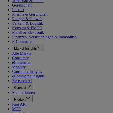
Wirtschaft & Politik
Gesellschaft
Internet
Pharma & Gesundheit
Energie & Umwelt
Verkehr & Logistik
Konsum & FMCG
Metall & Elektronik
Finanzen, Versicherungen & Immobilien
E-Commerce
Market Insights
Alle Märkte
Consumer
eCommerce
Mobility
Consumer Insights
eCommerce Insights
Research AI
Connect
Mehr erfahren
Produkt
Rest API
MCP