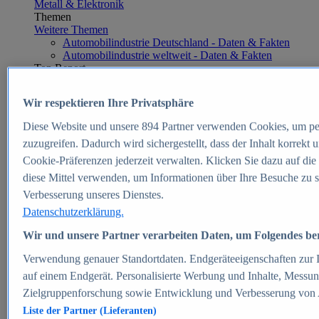
Metall & Elektronik
Themen
Weitere Themen
Automobilindustrie Deutschland - Daten & Fakten
Automobilindustrie weltweit - Daten & Fakten
Top Report
Wir respektieren Ihre Privatsphäre
Diese Website und unsere
894
Partner verwenden Cookies, um pe
Zum Report
zuzugreifen. Dadurch wird sichergestellt, dass der Inhalt korrekt
E-commerce
Cookie-Präferenzen jederzeit verwalten. Klicken Sie dazu auf die
Beliebte Statistiken
diese Mittel verwenden, um Informationen über Ihre Besuche zu s
Aktuelle Statistiken
E-Commerce - Entwicklung des Umsatzes in
Verbesserung unseres Dienstes.
Deutschland 1999-2025
Datenschutzerklärung.
Umsatz von Amazon in Deutschland und weltweit
2010-2025
Wir und unsere Partner verarbeiten Daten, um Folgendes bere
B2C-E-Commerce: Top-50 Online Shops in
Deutschland 2024
Verwendung genauer Standortdaten. Endgeräteeigenschaften zur Id
Marktanteile von Online-Zahlungsverfahren in
auf einem Endgerät. Personalisierte Werbung und Inhalte, Messu
Deutschland 2024
Zielgruppenforschung sowie Entwicklung und Verbesserung von
Umsatzstarke Warengruppen im Online-Handel in
Deutschland 2023-2025
Liste der Partner (Lieferanten)