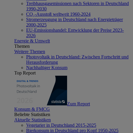
Treibhausgasemissionen nach Sektoren in Deutschland
1990-2030
CO₂-Ausstoß weltweit 1960-2024
Stromerzeugung in Deutschland nach Energieträger
2000-2025
EU-Emissionshandel: Entwicklung der Preise 2023-
2026
Energie & Umwelt
Themen
Weitere Themen
Photovoltaik in Deutschland: Zwischen Fortschritt und
Herausforderung
Nachhaltiger Konsum
Top Report
Zum Report
Konsum & FMCG
Beliebte Statistiken
Aktuelle Statistiken
Vegetarier in Deutschland 2015-2025
Bierkonsum in Deutschland pro Kopf 1950-2025