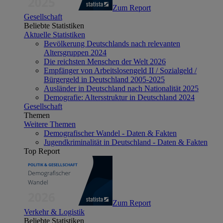
Zum Report
Gesellschaft
Beliebte Statistiken
Aktuelle Statistiken
Bevölkerung Deutschlands nach relevanten
Altersgruppen 2024
Die reichsten Menschen der Welt 2026
Empfänger von Arbeitslosengeld II / Sozialgeld /
Bürgergeld in Deutschland 2005-2025
Ausländer in Deutschland nach Nationalität 2025
Demografie: Altersstruktur in Deutschland 2024
Gesellschaft
Themen
Weitere Themen
Demografischer Wandel - Daten & Fakten
Jugendkriminalität in Deutschland - Daten & Fakten
Top Report
Zum Report
Verkehr & Logistik
Beliebte Statistiken