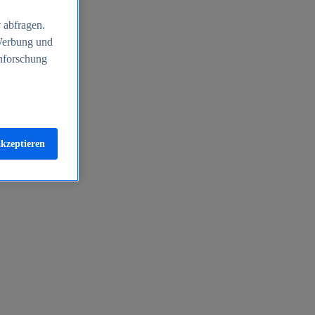
 abfragen.
 Werbung und
nforschung
akzeptieren