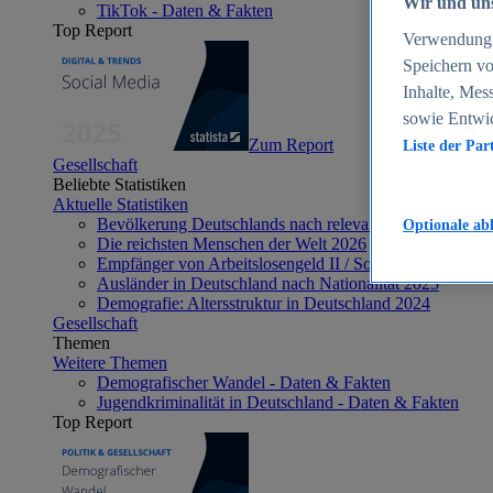
Wir und uns
TikTok - Daten & Fakten
Top Report
Verwendung g
Speichern vo
Inhalte, Mes
sowie Entwi
Zum Report
Liste der Par
Gesellschaft
Beliebte Statistiken
Aktuelle Statistiken
Bevölkerung Deutschlands nach relevanten Altersgrupp
Optionale ab
Die reichsten Menschen der Welt 2026
Empfänger von Arbeitslosengeld II / Sozialgeld / Bürge
Ausländer in Deutschland nach Nationalität 2025
Demografie: Altersstruktur in Deutschland 2024
Gesellschaft
Themen
Weitere Themen
Demografischer Wandel - Daten & Fakten
Jugendkriminalität in Deutschland - Daten & Fakten
Top Report