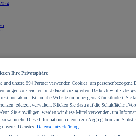
 2024
en
en
ieren Ihre Privatsphäre
te und unsere
894
Partner verwenden Cookies, um personenbezogene 
ennungen zu speichern und darauf zuzugreifen. Dadurch wird sichergest
orrekt und aktuell ist und die Website ordnungsgemäß funktioniert. Sie 
025
renzen jederzeit verwalten. Klicken Sie dazu auf die Schaltfläche „Vor
schland 2025
Wenn Sie einwilligen, werden wir diese Mittel verwenden, um Informat
 zu sammeln. Diese Informationen dienen zur Aggregation von Statisti
 unseres Dienstes.
Datenschutzerklärung.