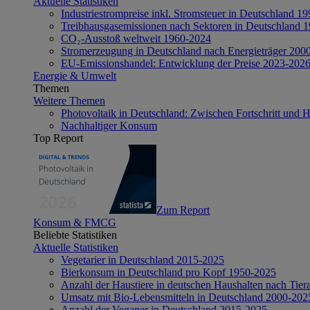
Aktuelle Statistiken
Industriestrompreise inkl. Stromsteuer in Deutschland 1
Treibhausgasemissionen nach Sektoren in Deutschland 
CO₂-Ausstoß weltweit 1960-2024
Stromerzeugung in Deutschland nach Energieträger 200
EU-Emissionshandel: Entwicklung der Preise 2023-202
Energie & Umwelt
Themen
Weitere Themen
Photovoltaik in Deutschland: Zwischen Fortschritt und 
Nachhaltiger Konsum
Top Report
Zum Report
Konsum & FMCG
Beliebte Statistiken
Aktuelle Statistiken
Vegetarier in Deutschland 2015-2025
Bierkonsum in Deutschland pro Kopf 1950-2025
Anzahl der Haustiere in deutschen Haushalten nach Tier
Umsatz mit Bio-Lebensmitteln in Deutschland 2000-202
Anzahl der Veganer in Deutschland 2015-2025