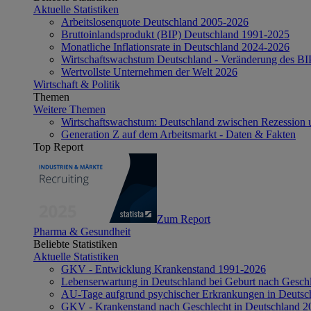
Aktuelle Statistiken
Arbeitslosenquote Deutschland 2005-2026
Bruttoinlandsprodukt (BIP) Deutschland 1991-2025
Monatliche Inflationsrate in Deutschland 2024-2026
Wirtschaftswachstum Deutschland - Veränderung des B
Wertvollste Unternehmen der Welt 2026
Wirtschaft & Politik
Themen
Weitere Themen
Wirtschaftswachstum: Deutschland zwischen Rezession 
Generation Z auf dem Arbeitsmarkt - Daten & Fakten
Top Report
Zum Report
Pharma & Gesundheit
Beliebte Statistiken
Aktuelle Statistiken
GKV - Entwicklung Krankenstand 1991-2026
Lebenserwartung in Deutschland bei Geburt nach Gesch
AU-Tage aufgrund psychischer Erkrankungen in Deutsc
GKV - Krankenstand nach Geschlecht in Deutschland 