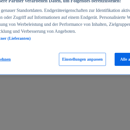
ere Partner verarbeiten Daten, um Folgendes bereitzustellen:
enauer Standortdaten. Endgeräteeigenschaften zur Identifikation aktiv
n oder Zugriff auf Informationen auf einem Endgerät. Personalisierte
sung von Werbeleistung und der Performance von Inhalten, Zielgruppe
cklung und Verbesserung von Angeboten.
tner (Lieferanten)
en 2024
lehnen
Einstellungen anpassen
Alle 
rgeld in Deutschland 2005-2025