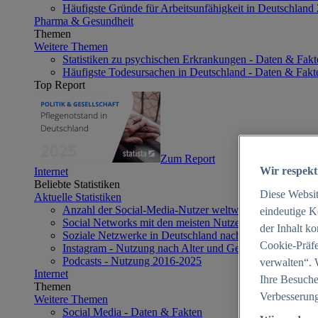
Häufigste Gründe für Arbeitsunfähigkeit in Deutschland
Pharma & Gesundheit
Themen
Weitere Themen
Statistiken zu psychischen Erkrankungen - Daten & Fakt
Häufigste Todesursachen in Deutschland - Daten & Fakt
Top Report
Zum Report
Wir respekt
Internet
Beliebte Statistiken
Diese Websi
Aktuelle Statistiken
Anzahl der Social-Media-Nutzer weltweit 2012-2025
eindeutige K
Social Networks mit den meisten Nutzern weltweit 2025
der Inhalt k
Soziale Netzwerke in Deutschland nach Generationen 2
Cookie-Präfe
Instagram - Nutzung nach Alter und Geschlecht in Deut
Podcasts - Nutzung 2016-2025
verwalten“. 
Internet
Ihre Besuche
Themen
Verbesserung
Weitere Themen
Social Media - Daten & Fakten