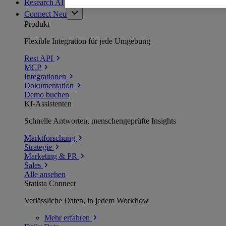
Research AI
Connect
Neu
Produkt
Flexible Integration für jede Umgebung
Rest API
MCP
Integrationen
Dokumentation
Demo buchen
KI-Assistenten
Schnelle Antworten, menschengeprüfte Insights
Marktforschung
Strategie
Marketing & PR
Sales
Alle ansehen
Statista Connect
Verlässliche Daten, in jedem Workflow
Mehr
erfahren