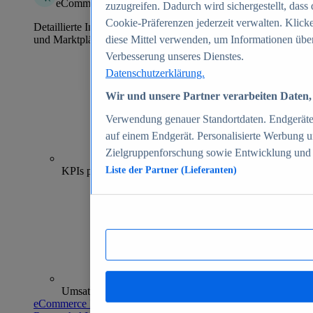
eCommerce Insights
zuzugreifen. Dadurch wird sichergestellt, dass 
Cookie-Präferenzen jederzeit verwalten. Klick
Detaillierte Informationen zu mehr als 39.000 Online-Shops
und Marktplätzen
diese Mittel verwenden, um Informationen über
Verbesserung unseres Dienstes.
Datenschutzerklärung.
Wir und unsere Partner verarbeiten Daten, 
Verwendung genauer Standortdaten. Endgeräteei
auf einem Endgerät. Personalisierte Werbung 
Zielgruppenforschung sowie Entwicklung und
70+
KPIs pro Shop
Liste der Partner (Lieferanten)
Umsatzanalysen und -prognosen
eCommerce Insights entdecken