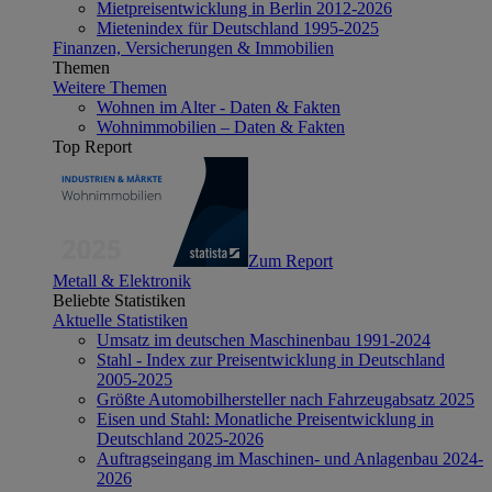
Mietpreisentwicklung in Berlin 2012-2026
Mietenindex für Deutschland 1995-2025
Finanzen, Versicherungen & Immobilien
Themen
Weitere Themen
Wohnen im Alter - Daten & Fakten
Wohnimmobilien – Daten & Fakten
Top Report
Zum Report
Metall & Elektronik
Beliebte Statistiken
Aktuelle Statistiken
Umsatz im deutschen Maschinenbau 1991-2024
Stahl - Index zur Preisentwicklung in Deutschland
2005-2025
Größte Automobilhersteller nach Fahrzeugabsatz 2025
Eisen und Stahl: Monatliche Preisentwicklung in
Deutschland 2025-2026
Auftragseingang im Maschinen- und Anlagenbau 2024-
2026