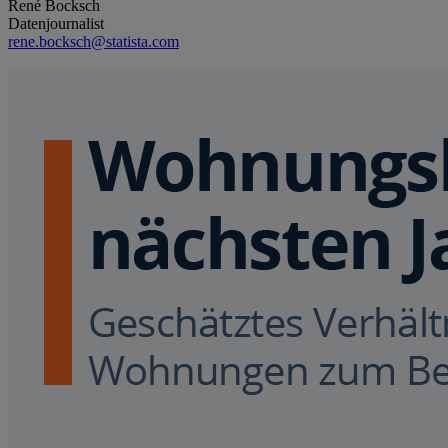
René Bocksch
Datenjournalist
rene.bocksch@statista.com