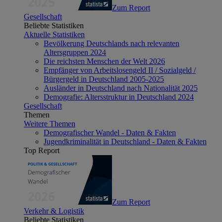
Zum Report
Gesellschaft
Beliebte Statistiken
Aktuelle Statistiken
Bevölkerung Deutschlands nach relevanten
Altersgruppen 2024
Die reichsten Menschen der Welt 2026
Empfänger von Arbeitslosengeld II / Sozialgeld /
Bürgergeld in Deutschland 2005-2025
Ausländer in Deutschland nach Nationalität 2025
Demografie: Altersstruktur in Deutschland 2024
Gesellschaft
Themen
Weitere Themen
Demografischer Wandel - Daten & Fakten
Jugendkriminalität in Deutschland - Daten & Fakten
Top Report
Zum Report
Verkehr & Logistik
Beliebte Statistiken