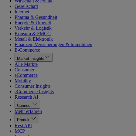
Wirtschaft & Politik
Gesellschaft
Internet
Pharma & Gesundheit
Energie & Umwelt
Verkehr & Logistik
Konsum & FMCG
Metall & Elektronik
Finanzen, Versicherungen & Immobilien
E-Commerce
Market Insights
Alle Märkte
Consumer
eCommerce
Mobility
Consumer Insights
eCommerce Insights
Research AI
Connect
Mehr erfahren
Produkt
Rest API
MCP