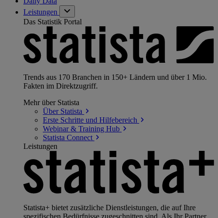
Daily Data
Leistungen
Das Statistik Portal
Trends aus 170 Branchen in 150+ Ländern und über 1 Mio.
Fakten im Direktzugriff.
Mehr über Statista
Über
Statista
Erste Schritte und
Hilfebereich
Webinar & Training
Hub
Statista
Connect
Leistungen
Statista+ bietet zusätzliche Dienstleistungen, die auf Ihre
spezifischen Bedürfnisse zugeschnitten sind. Als Ihr Partner