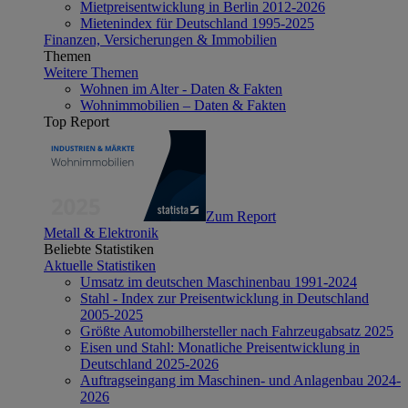
Mietpreisentwicklung in Berlin 2012-2026
Mietenindex für Deutschland 1995-2025
Finanzen, Versicherungen & Immobilien
Themen
Weitere Themen
Wohnen im Alter - Daten & Fakten
Wohnimmobilien – Daten & Fakten
Top Report
Zum Report
Metall & Elektronik
Beliebte Statistiken
Aktuelle Statistiken
Umsatz im deutschen Maschinenbau 1991-2024
Stahl - Index zur Preisentwicklung in Deutschland
2005-2025
Größte Automobilhersteller nach Fahrzeugabsatz 2025
Eisen und Stahl: Monatliche Preisentwicklung in
Deutschland 2025-2026
Auftragseingang im Maschinen- und Anlagenbau 2024-
2026