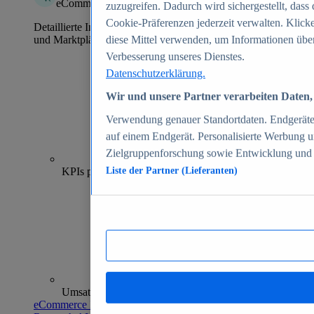
eCommerce Insights
zuzugreifen. Dadurch wird sichergestellt, dass 
Cookie-Präferenzen jederzeit verwalten. Klick
Detaillierte Informationen zu mehr als 39.000 Online-Shops
und Marktplätzen
diese Mittel verwenden, um Informationen über
Verbesserung unseres Dienstes.
Datenschutzerklärung.
Wir und unsere Partner verarbeiten Daten, 
Verwendung genauer Standortdaten. Endgeräteei
auf einem Endgerät. Personalisierte Werbung 
Zielgruppenforschung sowie Entwicklung und
70+
KPIs pro Shop
Liste der Partner (Lieferanten)
Umsatzanalysen und -prognosen
eCommerce Insights entdecken