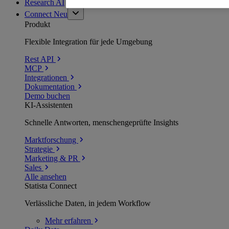
Research AI
Connect
Neu
Produkt
Flexible Integration für jede Umgebung
Rest API
MCP
Integrationen
Dokumentation
Demo buchen
KI-Assistenten
Schnelle Antworten, menschengeprüfte Insights
Marktforschung
Strategie
Marketing & PR
Sales
Alle ansehen
Statista Connect
Verlässliche Daten, in jedem Workflow
Mehr
erfahren