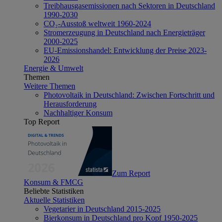
Treibhausgasemissionen nach Sektoren in Deutschland
1990-2030
CO₂-Ausstoß weltweit 1960-2024
Stromerzeugung in Deutschland nach Energieträger
2000-2025
EU-Emissionshandel: Entwicklung der Preise 2023-
2026
Energie & Umwelt
Themen
Weitere Themen
Photovoltaik in Deutschland: Zwischen Fortschritt und
Herausforderung
Nachhaltiger Konsum
Top Report
Zum Report
Konsum & FMCG
Beliebte Statistiken
Aktuelle Statistiken
Vegetarier in Deutschland 2015-2025
Bierkonsum in Deutschland pro Kopf 1950-2025