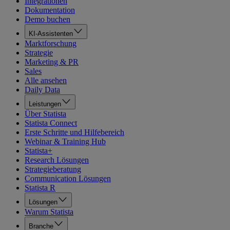
Integrationen
Dokumentation
Demo buchen
KI-Assistenten
Marktforschung
Strategie
Marketing & PR
Sales
Alle ansehen
Daily Data
Leistungen
Über Statista
Statista Connect
Erste Schritte und Hilfebereich
Webinar & Training Hub
Statista+
Research Lösungen
Strategieberatung
Communication Lösungen
Statista R
Lösungen
Warum Statista
Branche