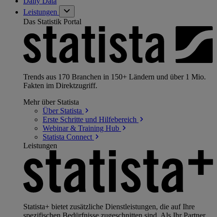
Daily Data
Leistungen
Das Statistik Portal
Trends aus 170 Branchen in 150+ Ländern und über 1 Mio.
Fakten im Direktzugriff.
Mehr über Statista
Über
Statista
Erste Schritte und
Hilfebereich
Webinar & Training
Hub
Statista
Connect
Leistungen
Statista+ bietet zusätzliche Dienstleistungen, die auf Ihre
spezifischen Bedürfnisse zugeschnitten sind. Als Ihr Partner