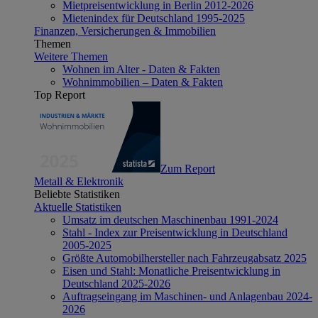
Mietpreisentwicklung in Berlin 2012-2026
Mietenindex für Deutschland 1995-2025
Finanzen, Versicherungen & Immobilien
Themen
Weitere Themen
Wohnen im Alter - Daten & Fakten
Wohnimmobilien – Daten & Fakten
Top Report
Zum Report
Metall & Elektronik
Beliebte Statistiken
Aktuelle Statistiken
Umsatz im deutschen Maschinenbau 1991-2024
Stahl - Index zur Preisentwicklung in Deutschland
2005-2025
Größte Automobilhersteller nach Fahrzeugabsatz 2025
Eisen und Stahl: Monatliche Preisentwicklung in
Deutschland 2025-2026
Auftragseingang im Maschinen- und Anlagenbau 2024-
2026