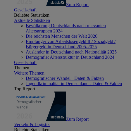
Zum Report
Gesellschaft
Beliebte Statistiken
Aktuelle Statistiken
Bevölkerung Deutschlands nach relevanten
Altersgruppen 2024
Die reichsten Menschen der Welt 2026
Empfänger von Arbeitslosengeld II / Sozialgeld /
Bürgergeld in Deutschland 2005-2025
Ausländer in Deutschland nach Nationalität 2025
Demografie: Altersstruktur in Deutschland 2024
Gesellschaft
Themen
Weitere Themen
Demografischer Wandel - Daten & Fakten
Jugendkriminalität in Deutschland - Daten & Fakten
Top Report
Zum Report
Verkehr & Logistik
Beliebte Statistiken