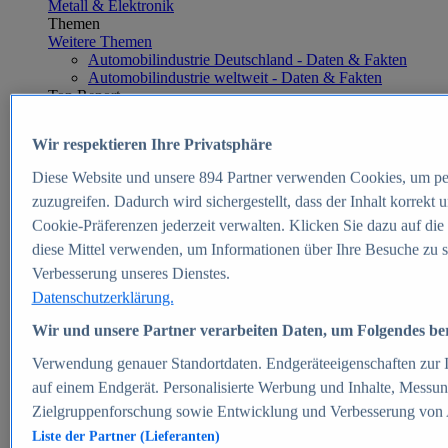
Metall & Elektronik
Themen
Weitere Themen
Automobilindustrie Deutschland - Daten & Fakten
Automobilindustrie weltweit - Daten & Fakten
Top Report
Wir respektieren Ihre Privatsphäre
Diese Website und unsere
894
Partner verwenden Cookies, um pe
Zum Report
zuzugreifen. Dadurch wird sichergestellt, dass der Inhalt korrekt
E-commerce
Cookie-Präferenzen jederzeit verwalten. Klicken Sie dazu auf die
Beliebte Statistiken
diese Mittel verwenden, um Informationen über Ihre Besuche zu s
Aktuelle Statistiken
E-Commerce - Entwicklung des Umsatzes in
Verbesserung unseres Dienstes.
Deutschland 1999-2025
Datenschutzerklärung.
Umsatz von Amazon in Deutschland und weltweit
2010-2025
Wir und unsere Partner verarbeiten Daten, um Folgendes bere
B2C-E-Commerce: Top-50 Online Shops in
Deutschland 2024
Verwendung genauer Standortdaten. Endgeräteeigenschaften zur Id
Marktanteile von Online-Zahlungsverfahren in
auf einem Endgerät. Personalisierte Werbung und Inhalte, Messu
Deutschland 2024
Zielgruppenforschung sowie Entwicklung und Verbesserung von
Umsatzstarke Warengruppen im Online-Handel in
Deutschland 2023-2025
Liste der Partner (Lieferanten)