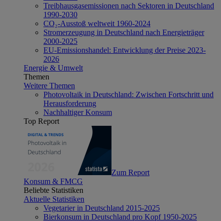
Treibhausgasemissionen nach Sektoren in Deutschland
1990-2030
CO₂-Ausstoß weltweit 1960-2024
Stromerzeugung in Deutschland nach Energieträger
2000-2025
EU-Emissionshandel: Entwicklung der Preise 2023-
2026
Energie & Umwelt
Themen
Weitere Themen
Photovoltaik in Deutschland: Zwischen Fortschritt und
Herausforderung
Nachhaltiger Konsum
Top Report
Zum Report
Konsum & FMCG
Beliebte Statistiken
Aktuelle Statistiken
Vegetarier in Deutschland 2015-2025
Bierkonsum in Deutschland pro Kopf 1950-2025