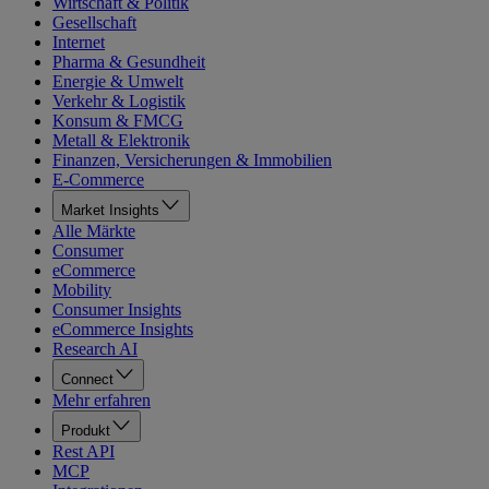
Wirtschaft & Politik
Gesellschaft
Internet
Pharma & Gesundheit
Energie & Umwelt
Verkehr & Logistik
Konsum & FMCG
Metall & Elektronik
Finanzen, Versicherungen & Immobilien
E-Commerce
Market Insights
Alle Märkte
Consumer
eCommerce
Mobility
Consumer Insights
eCommerce Insights
Research AI
Connect
Mehr erfahren
Produkt
Rest API
MCP