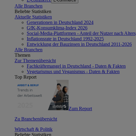
E-commerce
Alle Branchen
Beliebte Statistiken
Aktuelle Statistiken
Generationen in Deutschland 2024
GfK-Konsumklima-Index 2026
Social-Media-Plattformen - Anteil der Nutzer nach Alte
Inflationsrate in Deutschland 1992-2025
Entwicklung der Bauzinsen in Deutschland 2011-2026
Alle Branchen
Themen
Zur Themenübersicht
Fachkräftemangel in Deutschland - Daten & Fakten
Vegetarismus und Veganismus - Daten & Fakten
Top Report
Zum Report
Zu Branchenübersicht
Wirtschaft & Politik
Beliebte Statistiken