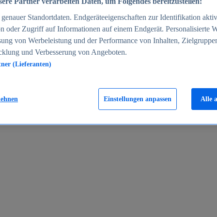
ere Partner verarbeiten Daten, um Folgendes bereitzustellen:
enauer Standortdaten. Endgeräteeigenschaften zur Identifikation aktiv
n oder Zugriff auf Informationen auf einem Endgerät. Personalisierte
sung von Werbeleistung und der Performance von Inhalten, Zielgruppe
cklung und Verbesserung von Angeboten.
tner (Lieferanten)
en 2024
lehnen
Einstellungen anpassen
Alle 
rgeld in Deutschland 2005-2025