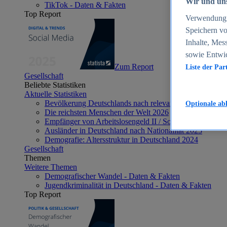
Wir und uns
TikTok - Daten & Fakten
Top Report
Verwendung g
Speichern vo
Inhalte, Mes
sowie Entwi
Zum Report
Liste der Par
Gesellschaft
Beliebte Statistiken
Aktuelle Statistiken
Bevölkerung Deutschlands nach relevanten Altersgrupp
Optionale ab
Die reichsten Menschen der Welt 2026
Empfänger von Arbeitslosengeld II / Sozialgeld / Bürge
Ausländer in Deutschland nach Nationalität 2025
Demografie: Altersstruktur in Deutschland 2024
Gesellschaft
Themen
Weitere Themen
Demografischer Wandel - Daten & Fakten
Jugendkriminalität in Deutschland - Daten & Fakten
Top Report