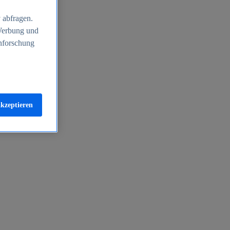
 abfragen.
 Werbung und
nforschung
akzeptieren