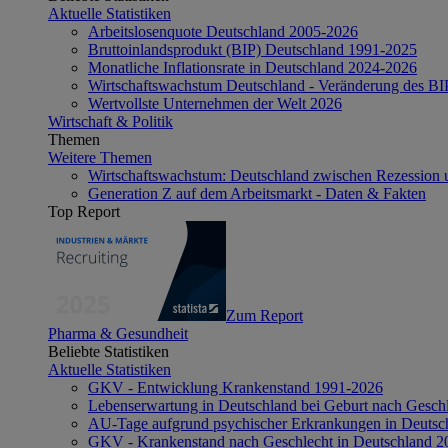
Aktuelle Statistiken
Arbeitslosenquote Deutschland 2005-2026
Bruttoinlandsprodukt (BIP) Deutschland 1991-2025
Monatliche Inflationsrate in Deutschland 2024-2026
Wirtschaftswachstum Deutschland - Veränderung des B
Wertvollste Unternehmen der Welt 2026
Wirtschaft & Politik
Themen
Weitere Themen
Wirtschaftswachstum: Deutschland zwischen Rezession 
Generation Z auf dem Arbeitsmarkt - Daten & Fakten
Top Report
Zum Report
Pharma & Gesundheit
Beliebte Statistiken
Aktuelle Statistiken
GKV - Entwicklung Krankenstand 1991-2026
Lebenserwartung in Deutschland bei Geburt nach Gesch
AU-Tage aufgrund psychischer Erkrankungen in Deutsc
GKV - Krankenstand nach Geschlecht in Deutschland 