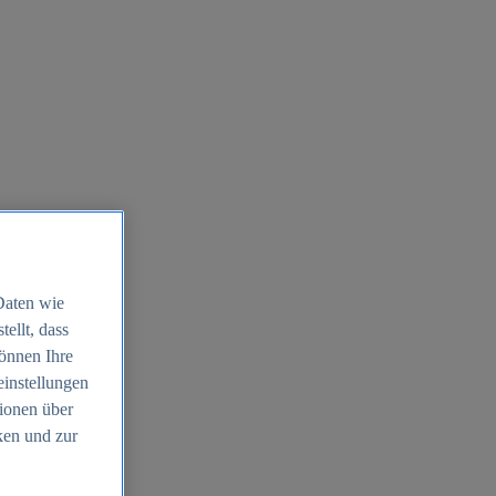
Daten wie
ellt, dass
können Ihre
einstellungen
ionen über
ken und zur