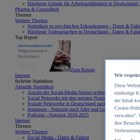
Häufigste Gründe für Arbeitsunfähigkeit in Deutschland
Pharma & Gesundheit
Themen
Weitere Themen
Statistiken zu psychischen Erkrankungen - Daten & Fakt
Häufigste Todesursachen in Deutschland - Daten & Fakt
Top Report
Zum Report
Wir respekt
Internet
Beliebte Statistiken
Diese Websi
Aktuelle Statistiken
Anzahl der Social-Media-Nutzer weltweit 2012-2025
eindeutige K
Social Networks mit den meisten Nutzern weltweit 2025
der Inhalt k
Soziale Netzwerke in Deutschland nach Generationen 2
Cookie-Präfe
Instagram - Nutzung nach Alter und Geschlecht in Deut
Podcasts - Nutzung 2016-2025
verwalten“. 
Internet
Ihre Besuche
Themen
Verbesserung
Weitere Themen
Social Media - Daten & Fakten