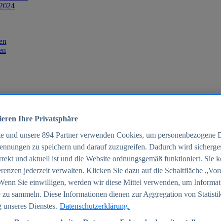
 2024
en
en
ieren Ihre Privatsphäre
te und unsere
894
Partner verwenden Cookies, um personenbezogene 
ennungen zu speichern und darauf zuzugreifen. Dadurch wird sichergest
orrekt und aktuell ist und die Website ordnungsgemäß funktioniert. Sie 
025
renzen jederzeit verwalten. Klicken Sie dazu auf die Schaltfläche „Vor
schland 2025
Wenn Sie einwilligen, werden wir diese Mittel verwenden, um Informat
 zu sammeln. Diese Informationen dienen zur Aggregation von Statisti
 unseres Dienstes.
Datenschutzerklärung.