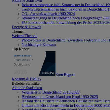
Aktuelle Statistiken
Industriestrompreise inkl. Stromsteuer in Deutschland 1
Treibhausgasemissionen nach Sektoren in Deutschland 
CO₂-Ausstoß weltweit 1960-2024
Stromerzeugung in Deutschland nach Energieträger 200
EU-Emissionshandel: Entwicklung der Preise 2023-202
Energie & Umwelt
Themen
Weitere Themen
Photovoltaik in Deutschland: Zwischen Fortschritt und 
Nachhaltiger Konsum
Top Report
Zum Report
Konsum & FMCG
Beliebte Statistiken
Aktuelle Statistiken
Vegetarier in Deutschland 2015-2025
Bierkonsum in Deutschland pro Kopf 1950-2025
Anzahl der Haustiere in deutschen Haushalten nach Tier
Umsatz mit Bio-Lebensmitteln in Deutschland 2000-202
Anzahl der Veganer in Deutschland 2015-2025