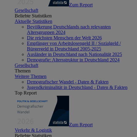
Zum Report
Gesellschaft
Beliebte Statistiken
Aktuelle Statistiken
Bevölkerung Deutschlands nach relevanten
Altersgruppen 2024
Die reichsten Menschen der Welt 2026
Empfänger von Arbeitslosengeld II / Sozialgeld /
Bürgergeld in Deutschland 2005-2025
Ausländer in Deutschland nach Nationalität 2025
Demografie: Altersstruktur in Deutschland 2024
Gesellschaft
Themen
Weitere Themen
Demografischer Wandel - Daten & Fakten
Jugendkriminalität in Deutschland - Daten & Fakten
Top Report
Zum Report
Verkehr & Logistik
Beliebte Statistiken