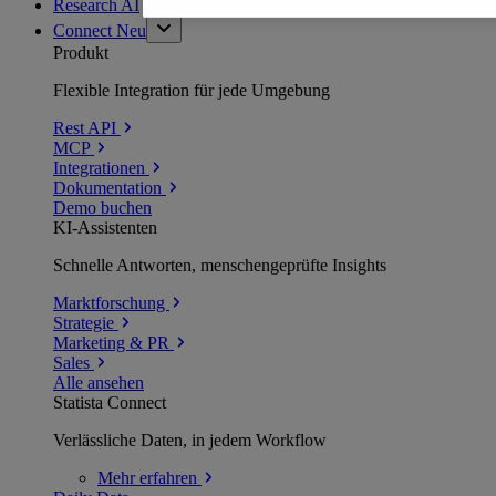
Research AI
Connect
Neu
Produkt
Flexible Integration für jede Umgebung
Rest API
MCP
Integrationen
Dokumentation
Demo buchen
KI-Assistenten
Schnelle Antworten, menschengeprüfte Insights
Marktforschung
Strategie
Marketing & PR
Sales
Alle ansehen
Statista Connect
Verlässliche Daten, in jedem Workflow
Mehr
erfahren