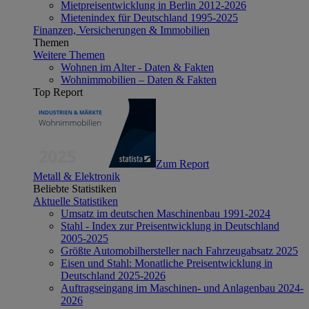
Mietpreisentwicklung in Berlin 2012-2026
Mietenindex für Deutschland 1995-2025
Finanzen, Versicherungen & Immobilien
Themen
Weitere Themen
Wohnen im Alter - Daten & Fakten
Wohnimmobilien – Daten & Fakten
Top Report
Zum Report
Metall & Elektronik
Beliebte Statistiken
Aktuelle Statistiken
Umsatz im deutschen Maschinenbau 1991-2024
Stahl - Index zur Preisentwicklung in Deutschland
2005-2025
Größte Automobilhersteller nach Fahrzeugabsatz 2025
Eisen und Stahl: Monatliche Preisentwicklung in
Deutschland 2025-2026
Auftragseingang im Maschinen- und Anlagenbau 2024-
2026