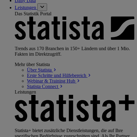
Daily Data
Leistungen
Das Statistik Portal
Trends aus 170 Branchen in 150+ Ländern und über 1 Mio.
Fakten im Direktzugriff.
Mehr über Statista
Über
Statista
Erste Schritte und
Hilfebereich
Webinar & Training
Hub
Statista
Connect
Leistungen
Statista+ bietet zusätzliche Dienstleistungen, die auf Ihre
spezifischen Bedürfnisse zugeschnitten sind. Als Ihr Partner