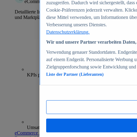
eCommerce Insights
zuzugreifen. Dadurch wird sichergestellt, dass 
Cookie-Präferenzen jederzeit verwalten. Klick
Detaillierte Informationen zu mehr als 39.000 Online-Shops
und Marktplätzen
diese Mittel verwenden, um Informationen über
Verbesserung unseres Dienstes.
Datenschutzerklärung.
Wir und unsere Partner verarbeiten Daten, 
Verwendung genauer Standortdaten. Endgeräteei
auf einem Endgerät. Personalisierte Werbung 
Zielgruppenforschung sowie Entwicklung und
70+
KPIs pro Shop
Liste der Partner (Lieferanten)
Umsatzanalysen und -prognosen
eCommerce Insights entdecken