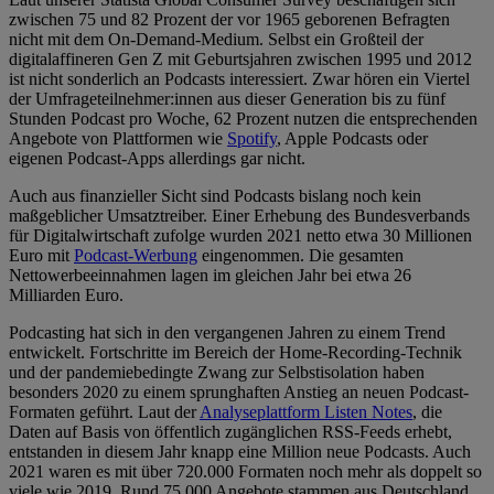
zwischen 75 und 82 Prozent der vor 1965 geborenen Befragten
nicht mit dem On-Demand-Medium. Selbst ein Großteil der
digitalaffineren Gen Z mit Geburtsjahren zwischen 1995 und 2012
ist nicht sonderlich an Podcasts interessiert. Zwar hören ein Viertel
der Umfrageteilnehmer:innen aus dieser Generation bis zu fünf
Stunden Podcast pro Woche, 62 Prozent nutzen die entsprechenden
Angebote von Plattformen wie
Spotify
, Apple Podcasts oder
eigenen Podcast-Apps allerdings gar nicht.
Auch aus finanzieller Sicht sind Podcasts bislang noch kein
maßgeblicher Umsatztreiber. Einer Erhebung des Bundesverbands
für Digitalwirtschaft zufolge wurden 2021 netto etwa 30 Millionen
Euro mit
Podcast-Werbung
eingenommen. Die gesamten
Nettowerbeeinnahmen lagen im gleichen Jahr bei etwa 26
Milliarden Euro.
Podcasting hat sich in den vergangenen Jahren zu einem Trend
entwickelt. Fortschritte im Bereich der Home-Recording-Technik
und der pandemiebedingte Zwang zur Selbstisolation haben
besonders 2020 zu einem sprunghaften Anstieg an neuen Podcast-
Formaten geführt. Laut der
Analyseplattform Listen Notes
, die
Daten auf Basis von öffentlich zugänglichen RSS-Feeds erhebt,
entstanden in diesem Jahr knapp eine Million neue Podcasts. Auch
2021 waren es mit über 720.000 Formaten noch mehr als doppelt so
viele wie 2019. Rund 75.000 Angebote stammen aus Deutschland,