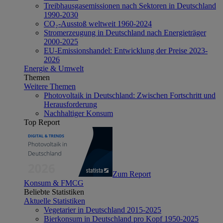
Treibhausgasemissionen nach Sektoren in Deutschland
1990-2030
CO₂-Ausstoß weltweit 1960-2024
Stromerzeugung in Deutschland nach Energieträger
2000-2025
EU-Emissionshandel: Entwicklung der Preise 2023-
2026
Energie & Umwelt
Themen
Weitere Themen
Photovoltaik in Deutschland: Zwischen Fortschritt und
Herausforderung
Nachhaltiger Konsum
Top Report
Zum Report
Konsum & FMCG
Beliebte Statistiken
Aktuelle Statistiken
Vegetarier in Deutschland 2015-2025
Bierkonsum in Deutschland pro Kopf 1950-2025