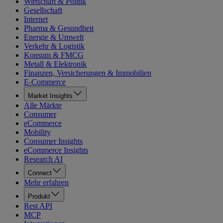
Wirtschaft & Politik
Gesellschaft
Internet
Pharma & Gesundheit
Energie & Umwelt
Verkehr & Logistik
Konsum & FMCG
Metall & Elektronik
Finanzen, Versicherungen & Immobilien
E-Commerce
Market Insights
Alle Märkte
Consumer
eCommerce
Mobility
Consumer Insights
eCommerce Insights
Research AI
Connect
Mehr erfahren
Produkt
Rest API
MCP