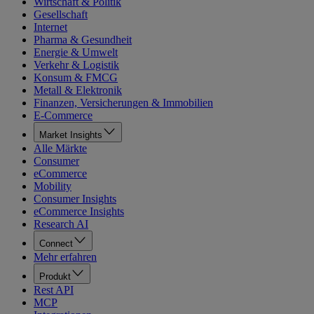
Wirtschaft & Politik
Gesellschaft
Internet
Pharma & Gesundheit
Energie & Umwelt
Verkehr & Logistik
Konsum & FMCG
Metall & Elektronik
Finanzen, Versicherungen & Immobilien
E-Commerce
Market Insights
Alle Märkte
Consumer
eCommerce
Mobility
Consumer Insights
eCommerce Insights
Research AI
Connect
Mehr erfahren
Produkt
Rest API
MCP