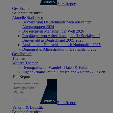
Zum Report
Gesellschaft
Beliebte Statistiken
Aktuelle Statistiken
Bevölkerung Deutschlands nach relevanten
Altersgruppen 2024
Die reichsten Menschen der Welt 2026
Empfänger von Arbeitslosengeld II / Sozialgeld /
Bürgergeld in Deutschland 2005-2025
Ausländer in Deutschland nach Nationalität 2025
Demografie: Altersstruktur in Deutschland 2024
Gesellschaft
Themen
Weitere Themen
Demografischer Wandel - Daten & Fakten
Jugendkriminalität in Deutschland - Daten & Fakten
Top Report
Zum Report
Verkehr & Logistik
Beliebte Statistiken