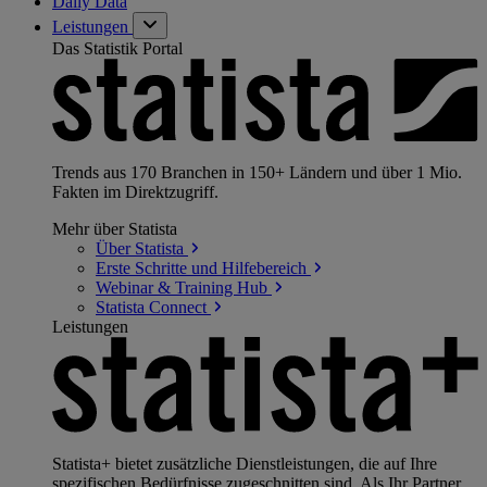
Daily Data
Leistungen
Das Statistik Portal
Trends aus 170 Branchen in 150+ Ländern und über 1 Mio.
Fakten im Direktzugriff.
Mehr über Statista
Über
Statista
Erste Schritte und
Hilfebereich
Webinar & Training
Hub
Statista
Connect
Leistungen
Statista+ bietet zusätzliche Dienstleistungen, die auf Ihre
spezifischen Bedürfnisse zugeschnitten sind. Als Ihr Partner