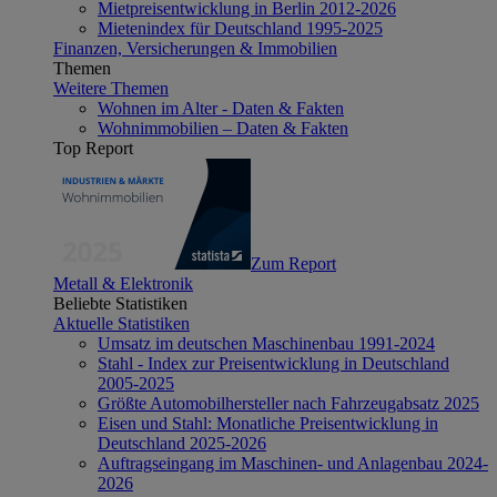
Mietpreisentwicklung in Berlin 2012-2026
Mietenindex für Deutschland 1995-2025
Finanzen, Versicherungen & Immobilien
Themen
Weitere Themen
Wohnen im Alter - Daten & Fakten
Wohnimmobilien – Daten & Fakten
Top Report
Zum Report
Metall & Elektronik
Beliebte Statistiken
Aktuelle Statistiken
Umsatz im deutschen Maschinenbau 1991-2024
Stahl - Index zur Preisentwicklung in Deutschland
2005-2025
Größte Automobilhersteller nach Fahrzeugabsatz 2025
Eisen und Stahl: Monatliche Preisentwicklung in
Deutschland 2025-2026
Auftragseingang im Maschinen- und Anlagenbau 2024-
2026