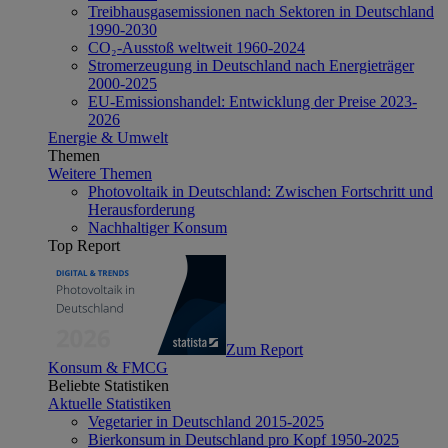
Treibhausgasemissionen nach Sektoren in Deutschland
1990-2030
CO₂-Ausstoß weltweit 1960-2024
Stromerzeugung in Deutschland nach Energieträger
2000-2025
EU-Emissionshandel: Entwicklung der Preise 2023-
2026
Energie & Umwelt
Themen
Weitere Themen
Photovoltaik in Deutschland: Zwischen Fortschritt und
Herausforderung
Nachhaltiger Konsum
Top Report
Zum Report
Konsum & FMCG
Beliebte Statistiken
Aktuelle Statistiken
Vegetarier in Deutschland 2015-2025
Bierkonsum in Deutschland pro Kopf 1950-2025