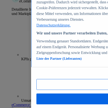
eCommerce Insights
zuzugreifen. Dadurch wird sichergestellt, dass 
Cookie-Präferenzen jederzeit verwalten. Klick
Detaillierte Informationen zu mehr als 39.000 Online-Shops
und Marktplätzen
diese Mittel verwenden, um Informationen über
Verbesserung unseres Dienstes.
Datenschutzerklärung.
Wir und unsere Partner verarbeiten Daten, 
Verwendung genauer Standortdaten. Endgeräteei
auf einem Endgerät. Personalisierte Werbung 
Zielgruppenforschung sowie Entwicklung und
70+
KPIs pro Shop
Liste der Partner (Lieferanten)
Umsatzanalysen und -prognosen
eCommerce Insights entdecken