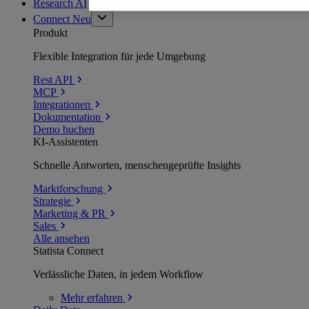
Research AI
Connect
Neu
Produkt
Flexible Integration für jede Umgebung
Rest API
MCP
Integrationen
Dokumentation
Demo buchen
KI-Assistenten
Schnelle Antworten, menschengeprüfte Insights
Marktforschung
Strategie
Marketing & PR
Sales
Alle ansehen
Statista Connect
Verlässliche Daten, in jedem Workflow
Mehr
erfahren