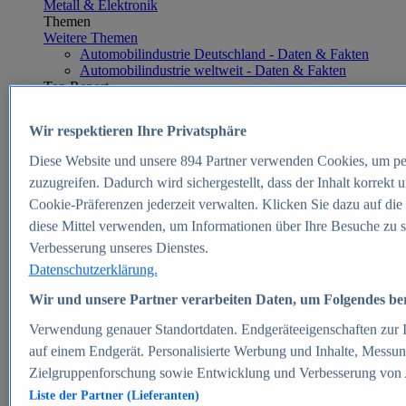
Metall & Elektronik
Themen
Weitere Themen
Automobilindustrie Deutschland - Daten & Fakten
Automobilindustrie weltweit - Daten & Fakten
Top Report
Wir respektieren Ihre Privatsphäre
Diese Website und unsere
894
Partner verwenden Cookies, um pe
Zum Report
zuzugreifen. Dadurch wird sichergestellt, dass der Inhalt korrekt
E-commerce
Cookie-Präferenzen jederzeit verwalten. Klicken Sie dazu auf die
Beliebte Statistiken
diese Mittel verwenden, um Informationen über Ihre Besuche zu s
Aktuelle Statistiken
E-Commerce - Entwicklung des Umsatzes in
Verbesserung unseres Dienstes.
Deutschland 1999-2025
Datenschutzerklärung.
Umsatz von Amazon in Deutschland und weltweit
2010-2025
Wir und unsere Partner verarbeiten Daten, um Folgendes bere
B2C-E-Commerce: Top-50 Online Shops in
Deutschland 2024
Verwendung genauer Standortdaten. Endgeräteeigenschaften zur Id
Marktanteile von Online-Zahlungsverfahren in
auf einem Endgerät. Personalisierte Werbung und Inhalte, Messu
Deutschland 2024
Zielgruppenforschung sowie Entwicklung und Verbesserung von
Umsatzstarke Warengruppen im Online-Handel in
Deutschland 2023-2025
Liste der Partner (Lieferanten)