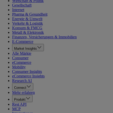
Wirtschaft & Politik
Gesellschaft
Internet
Pharma & Gesundheit
Energie & Umwelt
Verkehr & Logistik
Konsum & FMCG
Metall & Elektronik
Finanzen, Versicherungen & Immobilien
E-Commerce
Market Insights
Alle Märkte
Consumer
eCommerce
Mobility
Consumer Insights
eCommerce Insights
Research AI
Connect
Mehr erfahren
Produkt
Rest API
MCP