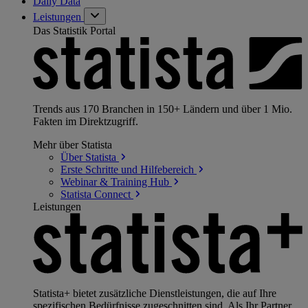
Daily Data
Leistungen
Das Statistik Portal
Trends aus 170 Branchen in 150+ Ländern und über 1 Mio.
Fakten im Direktzugriff.
Mehr über Statista
Über
Statista
Erste Schritte und
Hilfebereich
Webinar & Training
Hub
Statista
Connect
Leistungen
Statista+ bietet zusätzliche Dienstleistungen, die auf Ihre
spezifischen Bedürfnisse zugeschnitten sind. Als Ihr Partner