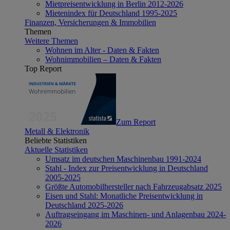
Mietpreisentwicklung in Berlin 2012-2026
Mietenindex für Deutschland 1995-2025
Finanzen, Versicherungen & Immobilien
Themen
Weitere Themen
Wohnen im Alter - Daten & Fakten
Wohnimmobilien – Daten & Fakten
Top Report
Zum Report
Metall & Elektronik
Beliebte Statistiken
Aktuelle Statistiken
Umsatz im deutschen Maschinenbau 1991-2024
Stahl - Index zur Preisentwicklung in Deutschland
2005-2025
Größte Automobilhersteller nach Fahrzeugabsatz 2025
Eisen und Stahl: Monatliche Preisentwicklung in
Deutschland 2025-2026
Auftragseingang im Maschinen- und Anlagenbau 2024-
2026