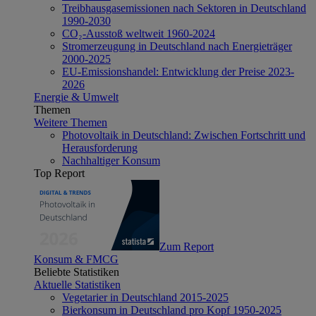
Treibhausgasemissionen nach Sektoren in Deutschland
1990-2030
CO₂-Ausstoß weltweit 1960-2024
Stromerzeugung in Deutschland nach Energieträger
2000-2025
EU-Emissionshandel: Entwicklung der Preise 2023-
2026
Energie & Umwelt
Themen
Weitere Themen
Photovoltaik in Deutschland: Zwischen Fortschritt und
Herausforderung
Nachhaltiger Konsum
Top Report
Zum Report
Konsum & FMCG
Beliebte Statistiken
Aktuelle Statistiken
Vegetarier in Deutschland 2015-2025
Bierkonsum in Deutschland pro Kopf 1950-2025