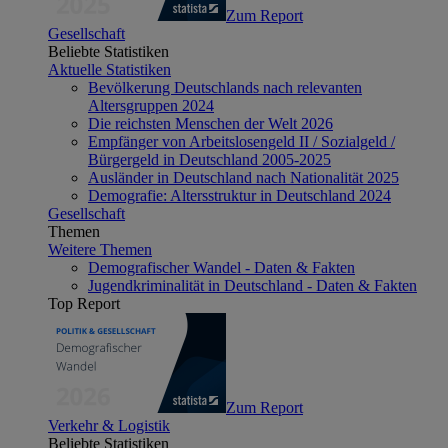
Zum Report
Gesellschaft
Beliebte Statistiken
Aktuelle Statistiken
Bevölkerung Deutschlands nach relevanten
Altersgruppen 2024
Die reichsten Menschen der Welt 2026
Empfänger von Arbeitslosengeld II / Sozialgeld /
Bürgergeld in Deutschland 2005-2025
Ausländer in Deutschland nach Nationalität 2025
Demografie: Altersstruktur in Deutschland 2024
Gesellschaft
Themen
Weitere Themen
Demografischer Wandel - Daten & Fakten
Jugendkriminalität in Deutschland - Daten & Fakten
Top Report
Zum Report
Verkehr & Logistik
Beliebte Statistiken