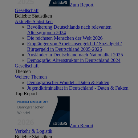
Zum Report
Gesellschaft
Beliebte Statistiken
Aktuelle Statistiken
Bevölkerung Deutschlands nach relevanten
Altersgruppen 2024
Die reichsten Menschen der Welt 2026
Empfänger von Arbeitslosengeld II / Sozialgeld /
Bürgergeld in Deutschland 2005-2025
Ausländer in Deutschland nach Nationalität 2025
Demografie: Altersstruktur in Deutschland 2024
Gesellschaft
Themen
Weitere Themen
Demografischer Wandel - Daten & Fakten
Jugendkriminalität in Deutschland - Daten & Fakten
Top Report
Zum Report
Verkehr & Logistik
Beliebte Statistiken