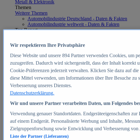
Metall & Elektronik
Themen
Weitere Themen
Automobilindustrie Deutschland - Daten & Fakten
Automobilindustrie weltweit - Daten & Fakten
Top Report
Wir respektieren Ihre Privatsphäre
Diese Website und unsere
894
Partner verwenden Cookies, um pe
Zum Report
zuzugreifen. Dadurch wird sichergestellt, dass der Inhalt korrekt
E-commerce
Cookie-Präferenzen jederzeit verwalten. Klicken Sie dazu auf die
Beliebte Statistiken
diese Mittel verwenden, um Informationen über Ihre Besuche zu s
Aktuelle Statistiken
E-Commerce - Entwicklung des Umsatzes in
Verbesserung unseres Dienstes.
Deutschland 1999-2025
Datenschutzerklärung.
Umsatz von Amazon in Deutschland und weltweit
2010-2025
Wir und unsere Partner verarbeiten Daten, um Folgendes bere
B2C-E-Commerce: Top-50 Online Shops in
Deutschland 2024
Verwendung genauer Standortdaten. Endgeräteeigenschaften zur Id
Marktanteile von Online-Zahlungsverfahren in
auf einem Endgerät. Personalisierte Werbung und Inhalte, Messu
Deutschland 2024
Zielgruppenforschung sowie Entwicklung und Verbesserung von
Umsatzstarke Warengruppen im Online-Handel in
Deutschland 2023-2025
Liste der Partner (Lieferanten)