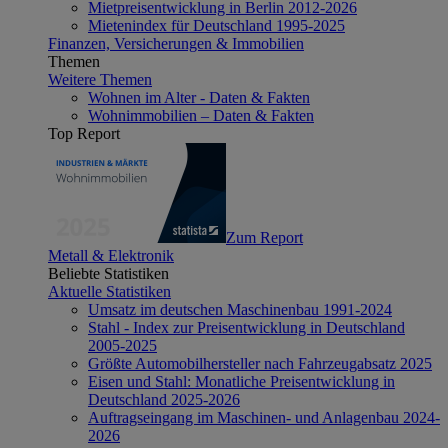
Mietpreisentwicklung in Berlin 2012-2026
Mietenindex für Deutschland 1995-2025
Finanzen, Versicherungen & Immobilien
Themen
Weitere Themen
Wohnen im Alter - Daten & Fakten
Wohnimmobilien – Daten & Fakten
Top Report
Zum Report
Metall & Elektronik
Beliebte Statistiken
Aktuelle Statistiken
Umsatz im deutschen Maschinenbau 1991-2024
Stahl - Index zur Preisentwicklung in Deutschland
2005-2025
Größte Automobilhersteller nach Fahrzeugabsatz 2025
Eisen und Stahl: Monatliche Preisentwicklung in
Deutschland 2025-2026
Auftragseingang im Maschinen- und Anlagenbau 2024-
2026