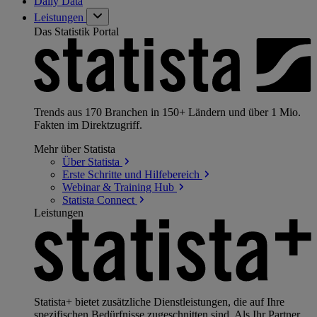
Daily Data
Leistungen
Das Statistik Portal
Trends aus 170 Branchen in 150+ Ländern und über 1 Mio.
Fakten im Direktzugriff.
Mehr über Statista
Über
Statista
Erste Schritte und
Hilfebereich
Webinar & Training
Hub
Statista
Connect
Leistungen
Statista+ bietet zusätzliche Dienstleistungen, die auf Ihre
spezifischen Bedürfnisse zugeschnitten sind. Als Ihr Partner