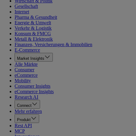
Wirtschaft & Politik
Gesellschaft
Internet
Pharma & Gesundheit
Energie & Umwelt
Verkehr & Logistik
Konsum & FMCG
Metall & Elektronik
Finanzen, Versicherungen & Immobilien
E-Commerce
Market Insights
Alle Märkte
Consumer
eCommerce
Mobility
Consumer Insights
eCommerce Insights
Research AI
Connect
Mehr erfahren
Produkt
Rest API
MCP