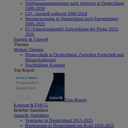
Treibhausgasemissionen nach Sektoren in Deutschland
1990-2030
CO₂-Ausstoß weltweit 1960-2024
Stromerzeugung in Deutschland nach Energieträger
2000-2025
EU-Emissionshandel: Entwicklung der Preise 2023-
2026
Energie & Umwelt
Themen
Weitere Themen
Photovoltaik in Deutschland: Zwischen Fortschritt und
Herausforderung
Nachhaltiger Konsum
Top Report
Zum Report
Konsum & FMCG
Beliebte Statistiken
Aktuelle Statistiken
Vegetarier in Deutschland 2015-2025
Bierkonsum in Deutschland pro Kopf 1950-2025