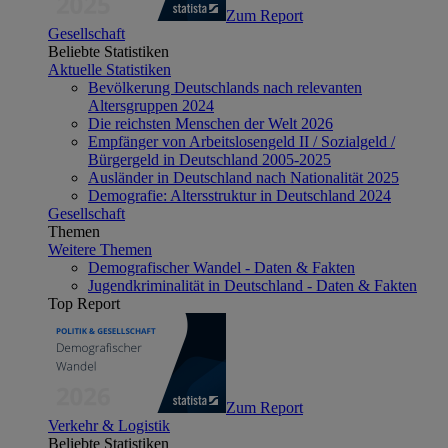
Zum Report
Gesellschaft
Beliebte Statistiken
Aktuelle Statistiken
Bevölkerung Deutschlands nach relevanten
Altersgruppen 2024
Die reichsten Menschen der Welt 2026
Empfänger von Arbeitslosengeld II / Sozialgeld /
Bürgergeld in Deutschland 2005-2025
Ausländer in Deutschland nach Nationalität 2025
Demografie: Altersstruktur in Deutschland 2024
Gesellschaft
Themen
Weitere Themen
Demografischer Wandel - Daten & Fakten
Jugendkriminalität in Deutschland - Daten & Fakten
Top Report
Zum Report
Verkehr & Logistik
Beliebte Statistiken