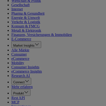
Wirtschaft & Politik
Gesellschaft
Internet
Pharma & Gesundheit
Energie & Umwelt
Verkehr & Logistik
Konsum & FMCG
Metall & Elektronik
Finanzen, Versicherungen & Immobilien
E-Commerce
Market Insights
Alle Märkte
Consumer
eCommerce
Mobility
Consumer Insights
eCommerce Insights
Research AI
Connect
Mehr erfahren
Produkt
Rest API
MCP