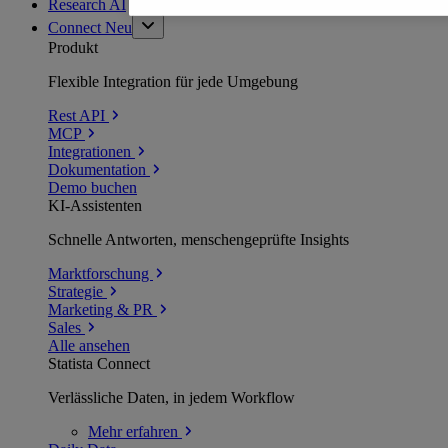
Research AI
Connect
Neu
Produkt
Flexible Integration für jede Umgebung
Rest API
MCP
Integrationen
Dokumentation
Demo buchen
KI-Assistenten
Schnelle Antworten, menschengeprüfte Insights
Marktforschung
Strategie
Marketing & PR
Sales
Alle ansehen
Statista Connect
Verlässliche Daten, in jedem Workflow
Mehr
erfahren