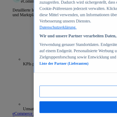
eCommerce Insights
zuzugreifen. Dadurch wird sichergestellt, dass 
Cookie-Präferenzen jederzeit verwalten. Klick
Detaillierte Informationen zu mehr als 39.000 Online-Shops
und Marktplätzen
diese Mittel verwenden, um Informationen über
Verbesserung unseres Dienstes.
Datenschutzerklärung.
Wir und unsere Partner verarbeiten Daten, 
Verwendung genauer Standortdaten. Endgeräteei
auf einem Endgerät. Personalisierte Werbung 
Zielgruppenforschung sowie Entwicklung und
70+
KPIs pro Shop
Liste der Partner (Lieferanten)
Umsatzanalysen und -prognosen
eCommerce Insights entdecken