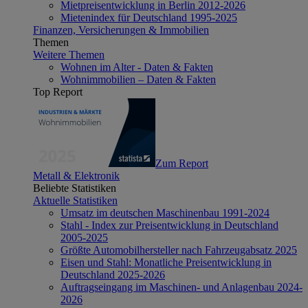
Mietpreisentwicklung in Berlin 2012-2026
Mietenindex für Deutschland 1995-2025
Finanzen, Versicherungen & Immobilien
Themen
Weitere Themen
Wohnen im Alter - Daten & Fakten
Wohnimmobilien – Daten & Fakten
Top Report
Zum Report
Metall & Elektronik
Beliebte Statistiken
Aktuelle Statistiken
Umsatz im deutschen Maschinenbau 1991-2024
Stahl - Index zur Preisentwicklung in Deutschland
2005-2025
Größte Automobilhersteller nach Fahrzeugabsatz 2025
Eisen und Stahl: Monatliche Preisentwicklung in
Deutschland 2025-2026
Auftragseingang im Maschinen- und Anlagenbau 2024-
2026