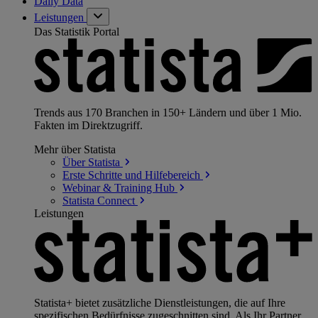
Daily Data
Leistungen
Das Statistik Portal
Trends aus 170 Branchen in 150+ Ländern und über 1 Mio.
Fakten im Direktzugriff.
Mehr über Statista
Über
Statista
Erste Schritte und
Hilfebereich
Webinar & Training
Hub
Statista
Connect
Leistungen
Statista+ bietet zusätzliche Dienstleistungen, die auf Ihre
spezifischen Bedürfnisse zugeschnitten sind. Als Ihr Partner