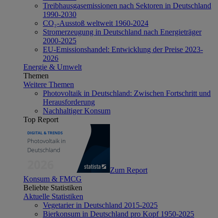
Treibhausgasemissionen nach Sektoren in Deutschland
1990-2030
CO₂-Ausstoß weltweit 1960-2024
Stromerzeugung in Deutschland nach Energieträger
2000-2025
EU-Emissionshandel: Entwicklung der Preise 2023-
2026
Energie & Umwelt
Themen
Weitere Themen
Photovoltaik in Deutschland: Zwischen Fortschritt und
Herausforderung
Nachhaltiger Konsum
Top Report
Zum Report
Konsum & FMCG
Beliebte Statistiken
Aktuelle Statistiken
Vegetarier in Deutschland 2015-2025
Bierkonsum in Deutschland pro Kopf 1950-2025