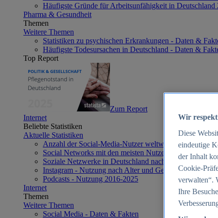
Häufigste Gründe für Arbeitsunfähigkeit in Deutschland
Pharma & Gesundheit
Themen
Weitere Themen
Statistiken zu psychischen Erkrankungen - Daten & Fakt
Häufigste Todesursachen in Deutschland - Daten & Fakt
Top Report
Zum Report
Wir respekt
Internet
Beliebte Statistiken
Diese Websi
Aktuelle Statistiken
Anzahl der Social-Media-Nutzer weltweit 2012-2025
eindeutige K
Social Networks mit den meisten Nutzern weltweit 2025
der Inhalt k
Soziale Netzwerke in Deutschland nach Generationen 2
Cookie-Präfe
Instagram - Nutzung nach Alter und Geschlecht in Deut
Podcasts - Nutzung 2016-2025
verwalten“. 
Internet
Ihre Besuche
Themen
Verbesserung
Weitere Themen
Social Media - Daten & Fakten