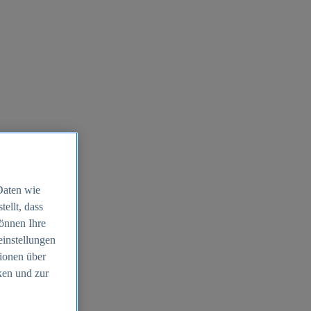
Daten wie
ellt, dass
können Ihre
einstellungen
ionen über
ken und zur