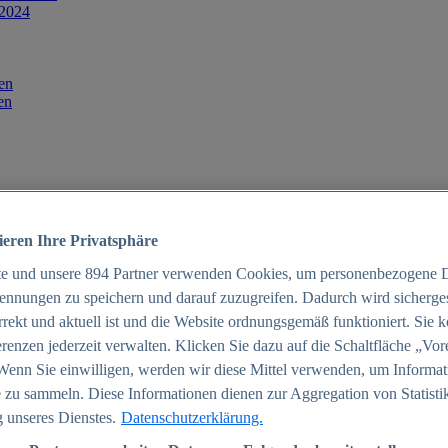
 2024
en
en
ieren Ihre Privatsphäre
te und unsere
894
Partner verwenden Cookies, um personenbezogene 
ennungen zu speichern und darauf zuzugreifen. Dadurch wird sichergest
orrekt und aktuell ist und die Website ordnungsgemäß funktioniert. Sie 
025
renzen jederzeit verwalten. Klicken Sie dazu auf die Schaltfläche „Vor
schland 2025
Wenn Sie einwilligen, werden wir diese Mittel verwenden, um Informat
 zu sammeln. Diese Informationen dienen zur Aggregation von Statisti
 unseres Dienstes.
Datenschutzerklärung.