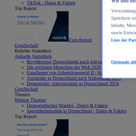
Wir und uns
TikTok - Daten & Fakten
Top Report
Verwendung g
Speichern vo
Inhalte, Mes
sowie Entwi
Zum Report
Liste der Par
Gesellschaft
Beliebte Statistiken
Aktuelle Statistiken
Bevölkerung Deutschlands nach relevanten Altersgrupp
Optionale ab
Die reichsten Menschen der Welt 2026
Empfänger von Arbeitslosengeld II / Sozialgeld / Bürge
Ausländer in Deutschland nach Nationalität 2025
Demografie: Altersstruktur in Deutschland 2024
Gesellschaft
Themen
Weitere Themen
Demografischer Wandel - Daten & Fakten
Jugendkriminalität in Deutschland - Daten & Fakten
Top Report