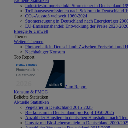
Aktuelle Statistiken
Industriestrompreise inkl. Stromsteuer in Deutschland 1
Treibhausgasemissionen nach Sektoren in Deutschland 
CO₂-Ausstoß weltweit 1960-2024
Stromerzeugung in Deutschland nach Energieträger 200
EU-Emissionshandel: Entwicklung der Preise 2023-202
Energie & Umwelt
Themen
Weitere Themen
Photovoltaik in Deutschland: Zwischen Fortschritt und 
Nachhaltiger Konsum
Top Report
Zum Report
Konsum & FMCG
Beliebte Statistiken
Aktuelle Statistiken
Vegetarier in Deutschland 2015-2025
Bierkonsum in Deutschland pro Kopf 1950-2025
Anzahl der Haustiere in deutschen Haushalten nach Tier
Umsatz mit Bio-Lebensmitteln in Deutschland 2000-202
Anzahl der Veganer in Deutschland 2015-2025