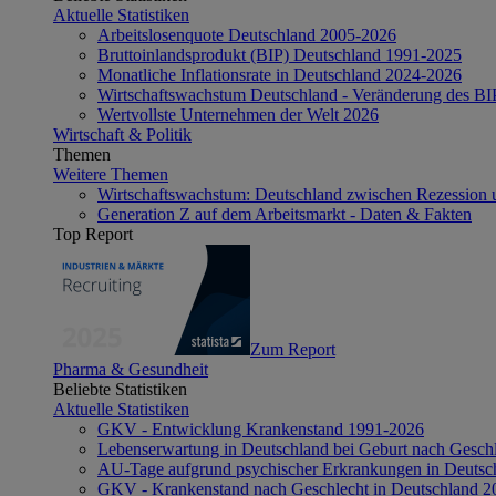
Aktuelle Statistiken
Arbeitslosenquote Deutschland 2005-2026
Bruttoinlandsprodukt (BIP) Deutschland 1991-2025
Monatliche Inflationsrate in Deutschland 2024-2026
Wirtschaftswachstum Deutschland - Veränderung des B
Wertvollste Unternehmen der Welt 2026
Wirtschaft & Politik
Themen
Weitere Themen
Wirtschaftswachstum: Deutschland zwischen Rezession 
Generation Z auf dem Arbeitsmarkt - Daten & Fakten
Top Report
Zum Report
Pharma & Gesundheit
Beliebte Statistiken
Aktuelle Statistiken
GKV - Entwicklung Krankenstand 1991-2026
Lebenserwartung in Deutschland bei Geburt nach Gesch
AU-Tage aufgrund psychischer Erkrankungen in Deutsc
GKV - Krankenstand nach Geschlecht in Deutschland 