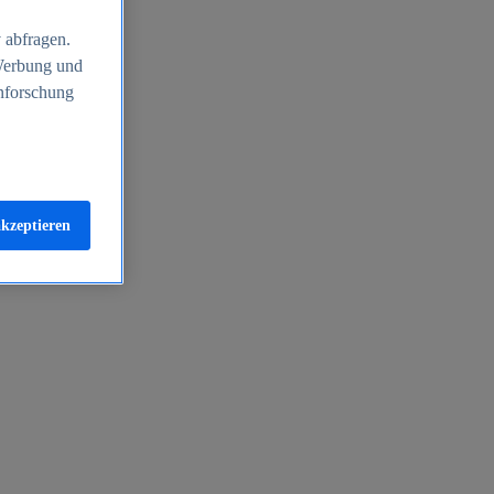
 abfragen.
 Werbung und
nforschung
akzeptieren