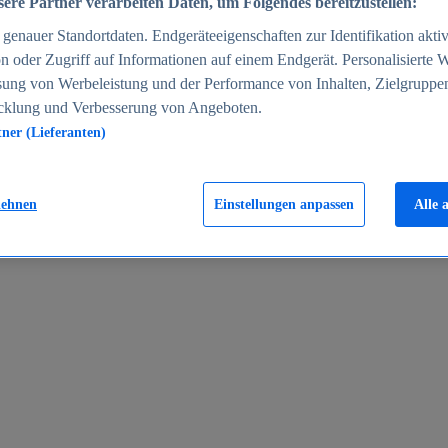
ere Partner verarbeiten Daten, um Folgendes bereitzustellen:
enauer Standortdaten. Endgeräteeigenschaften zur Identifikation aktiv
n oder Zugriff auf Informationen auf einem Endgerät. Personalisierte
sung von Werbeleistung und der Performance von Inhalten, Zielgruppe
cklung und Verbesserung von Angeboten.
tner (Lieferanten)
en 2024
lehnen
Einstellungen anpassen
Alle 
rgeld in Deutschland 2005-2025