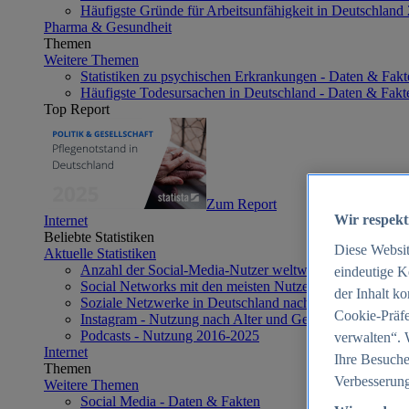
Häufigste Gründe für Arbeitsunfähigkeit in Deutschland
Pharma & Gesundheit
Themen
Weitere Themen
Statistiken zu psychischen Erkrankungen - Daten & Fakt
Häufigste Todesursachen in Deutschland - Daten & Fakt
Top Report
Zum Report
Wir respekt
Internet
Beliebte Statistiken
Diese Websi
Aktuelle Statistiken
Anzahl der Social-Media-Nutzer weltweit 2012-2025
eindeutige K
Social Networks mit den meisten Nutzern weltweit 2025
der Inhalt k
Soziale Netzwerke in Deutschland nach Generationen 2
Cookie-Präfe
Instagram - Nutzung nach Alter und Geschlecht in Deut
Podcasts - Nutzung 2016-2025
verwalten“. 
Internet
Ihre Besuche
Themen
Verbesserung
Weitere Themen
Social Media - Daten & Fakten