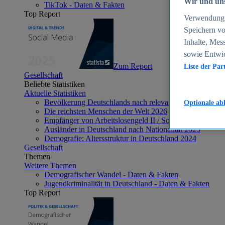
Wir und uns
TikTok - Daten & Fakten
Top Report
Verwendung g
Speichern vo
Inhalte, Mes
sowie Entwi
Zum Report
Liste der Par
Gesellschaft
Beliebte Statistiken
Aktuelle Statistiken
Bevölkerung Deutschlands nach relevanten Altersgrupp
Optionale ab
Die reichsten Menschen der Welt 2026
Empfänger von Arbeitslosengeld II / Sozialgeld / Bürge
Ausländer in Deutschland nach Nationalität 2025
Demografie: Altersstruktur in Deutschland 2024
Gesellschaft
Themen
Weitere Themen
Demografischer Wandel - Daten & Fakten
Jugendkriminalität in Deutschland - Daten & Fakten
Top Report