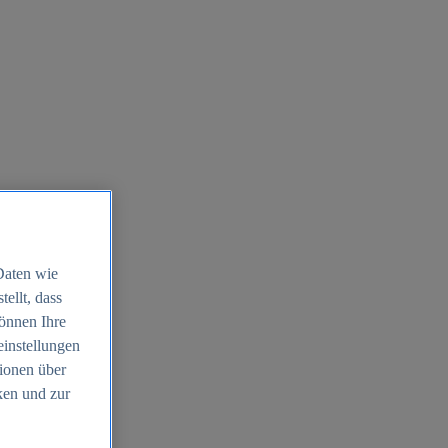
Daten wie
ellt, dass
können Ihre
einstellungen
ionen über
ken und zur