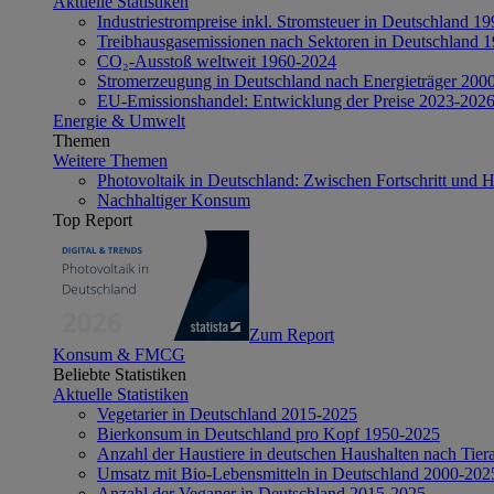
Aktuelle Statistiken
Industriestrompreise inkl. Stromsteuer in Deutschland 1
Treibhausgasemissionen nach Sektoren in Deutschland 
CO₂-Ausstoß weltweit 1960-2024
Stromerzeugung in Deutschland nach Energieträger 200
EU-Emissionshandel: Entwicklung der Preise 2023-202
Energie & Umwelt
Themen
Weitere Themen
Photovoltaik in Deutschland: Zwischen Fortschritt und 
Nachhaltiger Konsum
Top Report
Zum Report
Konsum & FMCG
Beliebte Statistiken
Aktuelle Statistiken
Vegetarier in Deutschland 2015-2025
Bierkonsum in Deutschland pro Kopf 1950-2025
Anzahl der Haustiere in deutschen Haushalten nach Tier
Umsatz mit Bio-Lebensmitteln in Deutschland 2000-202
Anzahl der Veganer in Deutschland 2015-2025