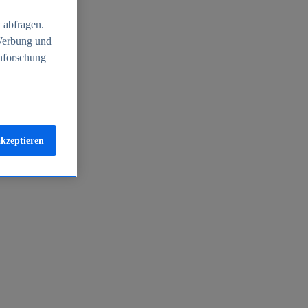
 abfragen.
 Werbung und
nforschung
akzeptieren