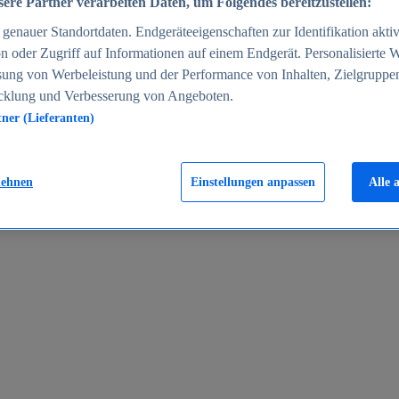
ere Partner verarbeiten Daten, um Folgendes bereitzustellen:
enauer Standortdaten. Endgeräteeigenschaften zur Identifikation aktiv
n oder Zugriff auf Informationen auf einem Endgerät. Personalisierte
sung von Werbeleistung und der Performance von Inhalten, Zielgruppe
cklung und Verbesserung von Angeboten.
tner (Lieferanten)
en 2024
lehnen
Einstellungen anpassen
Alle 
rgeld in Deutschland 2005-2025