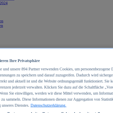
 2024
en
en
ieren Ihre Privatsphäre
te und unsere
894
Partner verwenden Cookies, um personenbezogene 
ennungen zu speichern und darauf zuzugreifen. Dadurch wird sichergest
orrekt und aktuell ist und die Website ordnungsgemäß funktioniert. Sie 
025
renzen jederzeit verwalten. Klicken Sie dazu auf die Schaltfläche „Vor
schland 2025
Wenn Sie einwilligen, werden wir diese Mittel verwenden, um Informat
 zu sammeln. Diese Informationen dienen zur Aggregation von Statisti
 unseres Dienstes.
Datenschutzerklärung.