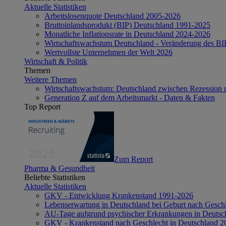
Aktuelle Statistiken
Arbeitslosenquote Deutschland 2005-2026
Bruttoinlandsprodukt (BIP) Deutschland 1991-2025
Monatliche Inflationsrate in Deutschland 2024-2026
Wirtschaftswachstum Deutschland - Veränderung des B
Wertvollste Unternehmen der Welt 2026
Wirtschaft & Politik
Themen
Weitere Themen
Wirtschaftswachstum: Deutschland zwischen Rezession 
Generation Z auf dem Arbeitsmarkt - Daten & Fakten
Top Report
Zum Report
Pharma & Gesundheit
Beliebte Statistiken
Aktuelle Statistiken
GKV - Entwicklung Krankenstand 1991-2026
Lebenserwartung in Deutschland bei Geburt nach Gesch
AU-Tage aufgrund psychischer Erkrankungen in Deutsc
GKV - Krankenstand nach Geschlecht in Deutschland 