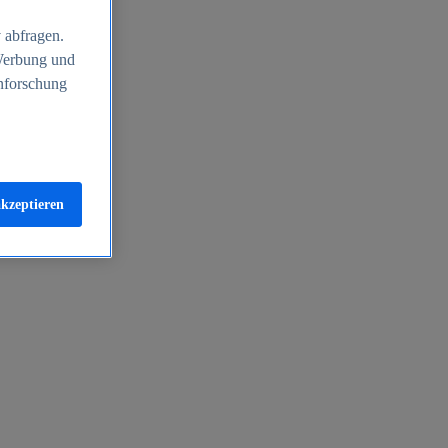
 abfragen.
 Werbung und
nforschung
akzeptieren