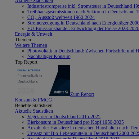
Aktuelle Statistiken
Industriestrompreise inkl. Stromsteuer in Deutschland 1
Treibhausgasemissionen nach Sektoren in Deutschland 
CO₂-Ausstoß weltweit 1960-2024
Stromerzeugung in Deutschland nach Energieträger 200
EU-Emissionshandel: Entwicklung der Preise 2023-202
Energie & Umwelt
Themen
Weitere Themen
Photovoltaik in Deutschland: Zwischen Fortschritt und 
Nachhaltiger Konsum
Top Report
Zum Report
Konsum & FMCG
Beliebte Statistiken
Aktuelle Statistiken
Vegetarier in Deutschland 2015-2025
Bierkonsum in Deutschland pro Kopf 1950-2025
Anzahl der Haustiere in deutschen Haushalten nach Tier
Umsatz mit Bio-Lebensmitteln in Deutschland 2000-202
Anzahl der Veganer in Deutschland 2015-2025