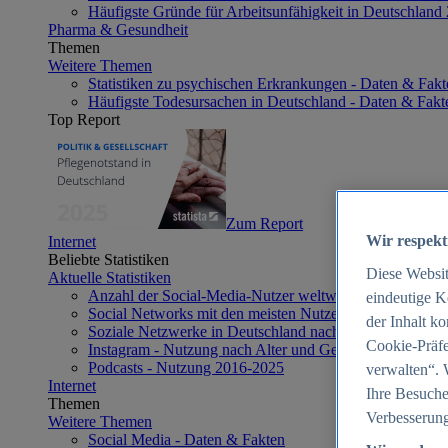
Häufigste Gründe für Arbeitsunfähigkeit in Deutschland
Pharma & Gesundheit
Themen
Weitere Themen
Statistiken zu psychischen Erkrankungen - Daten & Fakt
Häufigste Todesursachen in Deutschland - Daten & Fakt
Top Report
Zum Report
Wir respekt
Internet
Beliebte Statistiken
Diese Websi
Aktuelle Statistiken
Anzahl der Social-Media-Nutzer weltweit 2012-2025
eindeutige K
Social Networks mit den meisten Nutzern weltweit 2025
der Inhalt k
Soziale Netzwerke in Deutschland nach Generationen 2
Cookie-Präfe
Instagram - Nutzung nach Alter und Geschlecht in Deut
Podcasts - Nutzung 2016-2025
verwalten“. 
Internet
Ihre Besuche
Themen
Verbesserung
Weitere Themen
Social Media - Daten & Fakten