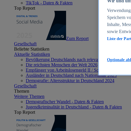
Wir und uns
TikTok - Daten & Fakten
Top Report
Verwendung g
Speichern vo
Inhalte, Mes
sowie Entwi
Zum Report
Liste der Par
Gesellschaft
Beliebte Statistiken
Aktuelle Statistiken
Bevölkerung Deutschlands nach relevanten Altersgrupp
Optionale ab
Die reichsten Menschen der Welt 2026
Empfänger von Arbeitslosengeld II / Sozialgeld / Bürge
Ausländer in Deutschland nach Nationalität 2025
Demografie: Altersstruktur in Deutschland 2024
Gesellschaft
Themen
Weitere Themen
Demografischer Wandel - Daten & Fakten
Jugendkriminalität in Deutschland - Daten & Fakten
Top Report