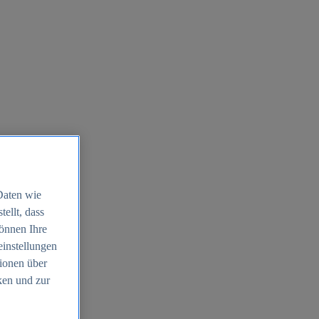
Daten wie
ellt, dass
können Ihre
einstellungen
ionen über
ken und zur