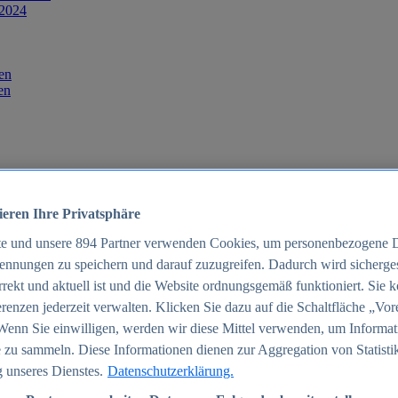
 2024
en
en
ieren Ihre Privatsphäre
te und unsere
894
Partner verwenden Cookies, um personenbezogene 
ennungen zu speichern und darauf zuzugreifen. Dadurch wird sichergest
orrekt und aktuell ist und die Website ordnungsgemäß funktioniert. Sie 
025
renzen jederzeit verwalten. Klicken Sie dazu auf die Schaltfläche „Vor
schland 2025
Wenn Sie einwilligen, werden wir diese Mittel verwenden, um Informat
 zu sammeln. Diese Informationen dienen zur Aggregation von Statisti
 unseres Dienstes.
Datenschutzerklärung.