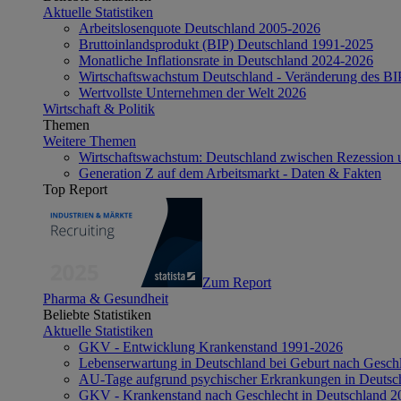
Aktuelle Statistiken
Arbeitslosenquote Deutschland 2005-2026
Bruttoinlandsprodukt (BIP) Deutschland 1991-2025
Monatliche Inflationsrate in Deutschland 2024-2026
Wirtschaftswachstum Deutschland - Veränderung des B
Wertvollste Unternehmen der Welt 2026
Wirtschaft & Politik
Themen
Weitere Themen
Wirtschaftswachstum: Deutschland zwischen Rezession 
Generation Z auf dem Arbeitsmarkt - Daten & Fakten
Top Report
Zum Report
Pharma & Gesundheit
Beliebte Statistiken
Aktuelle Statistiken
GKV - Entwicklung Krankenstand 1991-2026
Lebenserwartung in Deutschland bei Geburt nach Gesch
AU-Tage aufgrund psychischer Erkrankungen in Deutsc
GKV - Krankenstand nach Geschlecht in Deutschland 