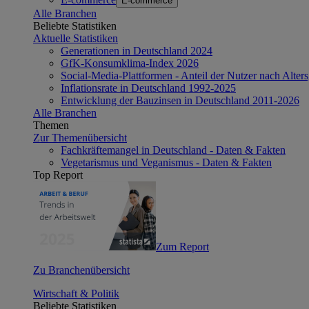
E-commerce
Alle Branchen
Beliebte Statistiken
Aktuelle Statistiken
Generationen in Deutschland 2024
GfK-Konsumklima-Index 2026
Social-Media-Plattformen - Anteil der Nutzer nach Alte
Inflationsrate in Deutschland 1992-2025
Entwicklung der Bauzinsen in Deutschland 2011-2026
Alle Branchen
Themen
Zur Themenübersicht
Fachkräftemangel in Deutschland - Daten & Fakten
Vegetarismus und Veganismus - Daten & Fakten
Top Report
Zum Report
Zu Branchenübersicht
Wirtschaft & Politik
Beliebte Statistiken