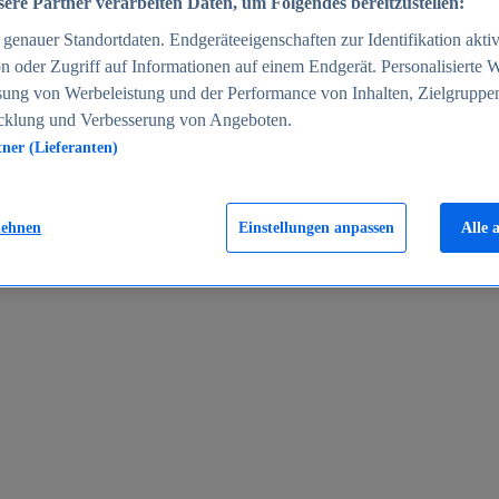
ere Partner verarbeiten Daten, um Folgendes bereitzustellen:
enauer Standortdaten. Endgeräteeigenschaften zur Identifikation aktiv
n oder Zugriff auf Informationen auf einem Endgerät. Personalisierte
sung von Werbeleistung und der Performance von Inhalten, Zielgruppe
cklung und Verbesserung von Angeboten.
tner (Lieferanten)
en 2024
lehnen
Einstellungen anpassen
Alle 
rgeld in Deutschland 2005-2025