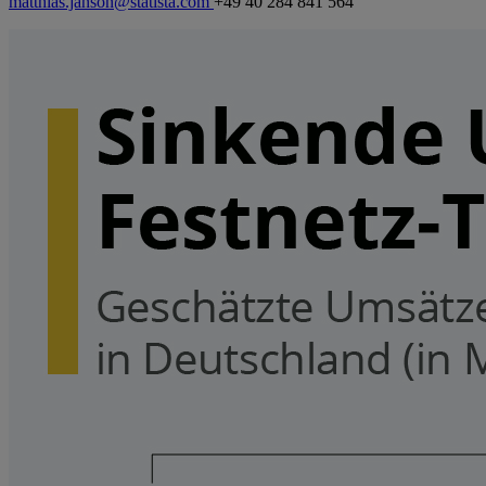
matthias.janson@statista.com
+49 40 284 841 564