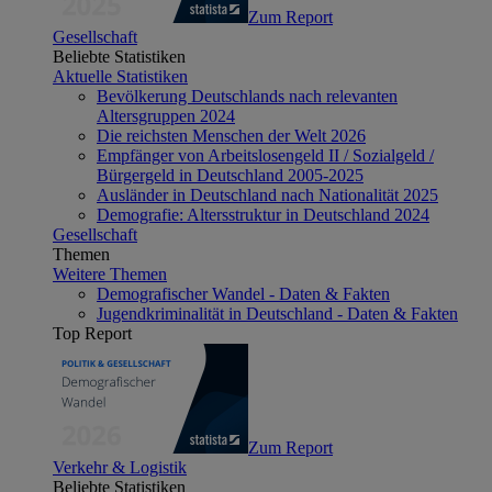
Zum Report
Gesellschaft
Beliebte Statistiken
Aktuelle Statistiken
Bevölkerung Deutschlands nach relevanten
Altersgruppen 2024
Die reichsten Menschen der Welt 2026
Empfänger von Arbeitslosengeld II / Sozialgeld /
Bürgergeld in Deutschland 2005-2025
Ausländer in Deutschland nach Nationalität 2025
Demografie: Altersstruktur in Deutschland 2024
Gesellschaft
Themen
Weitere Themen
Demografischer Wandel - Daten & Fakten
Jugendkriminalität in Deutschland - Daten & Fakten
Top Report
Zum Report
Verkehr & Logistik
Beliebte Statistiken