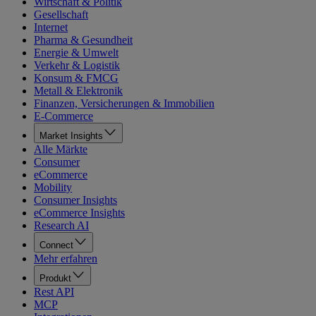
Wirtschaft & Politik
Gesellschaft
Internet
Pharma & Gesundheit
Energie & Umwelt
Verkehr & Logistik
Konsum & FMCG
Metall & Elektronik
Finanzen, Versicherungen & Immobilien
E-Commerce
Market Insights
Alle Märkte
Consumer
eCommerce
Mobility
Consumer Insights
eCommerce Insights
Research AI
Connect
Mehr erfahren
Produkt
Rest API
MCP