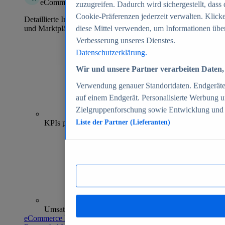
eCommerce Insights
zuzugreifen. Dadurch wird sichergestellt, dass 
Cookie-Präferenzen jederzeit verwalten. Klick
Detaillierte Informationen zu mehr als 39.000 Online-Shops
und Marktplätzen
diese Mittel verwenden, um Informationen über
Verbesserung unseres Dienstes.
Datenschutzerklärung.
Wir und unsere Partner verarbeiten Daten, 
Verwendung genauer Standortdaten. Endgeräteei
auf einem Endgerät. Personalisierte Werbung 
Zielgruppenforschung sowie Entwicklung und
70+
KPIs pro Shop
Liste der Partner (Lieferanten)
Umsatzanalysen und -prognosen
eCommerce Insights entdecken