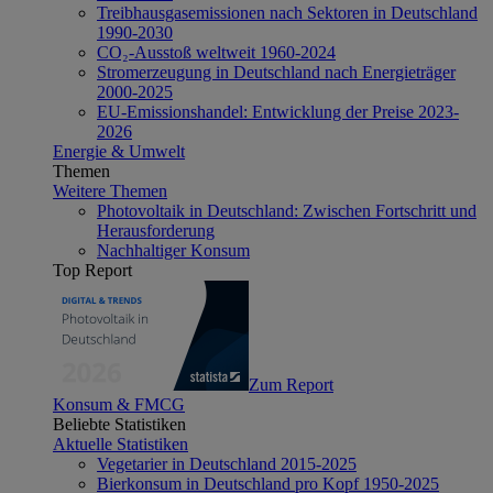
Treibhausgasemissionen nach Sektoren in Deutschland
1990-2030
CO₂-Ausstoß weltweit 1960-2024
Stromerzeugung in Deutschland nach Energieträger
2000-2025
EU-Emissionshandel: Entwicklung der Preise 2023-
2026
Energie & Umwelt
Themen
Weitere Themen
Photovoltaik in Deutschland: Zwischen Fortschritt und
Herausforderung
Nachhaltiger Konsum
Top Report
Zum Report
Konsum & FMCG
Beliebte Statistiken
Aktuelle Statistiken
Vegetarier in Deutschland 2015-2025
Bierkonsum in Deutschland pro Kopf 1950-2025