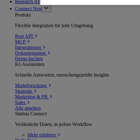
Research AI
Connect
Neu
Produkt
Flexible Integration für jede Umgebung
Rest API
MCP
Integrationen
Dokumentation
Demo buchen
KI-Assistenten
Schnelle Antworten, menschengeprüfte Insights
Marktforschung
Strategie
Marketing & PR
Sales
Alle ansehen
Statista Connect
Verlässliche Daten, in jedem Workflow
Mehr
erfahren