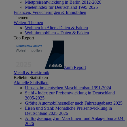
Mietpreisentwicklung in Berlin 2012-2026
Mietenindex für Deutschland 1995-2025
Finanzen, Versicherungen & Immobilien
Themen
Weitere Themen
Wohnen im Alter - Daten & Fakten
Wohnimmobilien – Daten & Fakten
Top Report
Zum Report
Metall & Elektronik
Beliebte Statistiken
Aktuelle Statistiken
Umsatz im deutschen Maschinenbau 1991-2024
Stahl - Index zur Preisentwicklung in Deutschland
2005-2025
Größte Automobilhersteller nach Fahrzeugabsatz 2025
Eisen und Stahl: Monatliche Preisentwicklung in
Deutschland 2025-2026
Auftragseingang im Maschinen- und Anlagenbau 2024-
2026