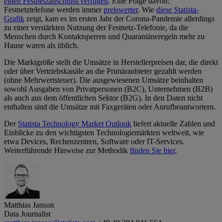
einen Festnetzanschluss verfügen
. Eine Folge davon:
Festnetztelefone werden immer
preiswerter
. Wie
diese Statista-
Grafik
zeigt, kam es im ersten Jahr der Corona-Pandemie allerdings
zu einer verstärkten Nutzung der Festnetz-Telefonie, da die
Menschen durch Kontaktsperren und Quarantäneregeln mehr zu
Hause waren als üblich.
Die Marktgröße stellt die Umsätze in Herstellerpreisen dar, die direkt
oder über Vertriebskanäle an die Primäranbieter gezahlt werden
(ohne Mehrwertsteuer). Die ausgewiesenen Umsätze beinhalten
sowohl Ausgaben von Privatpersonen (B2C), Unternehmen (B2B)
als auch aus dem öffentlichen Sektor (B2G). In den Daten nicht
enthalten sind die Umsätze mit Faxgeräten oder Anrufbeantwortern.
Der
Statista Technology Market Outlook
liefert aktuelle Zahlen und
Einblicke zu den wichtigsten Technologiemärkten weltweit, wie
etwa Devices, Rechenzentren, Software oder IT-Services.
Weiterführende Hinweise zur Methodik
finden Sie hier
.
Matthias Janson
Data Journalist