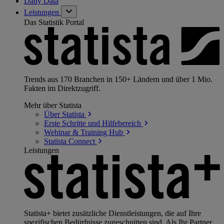
Daily Data
Leistungen
Das Statistik Portal
Trends aus 170 Branchen in 150+ Ländern und über 1 Mio.
Fakten im Direktzugriff.
Mehr über Statista
Über
Statista
Erste Schritte und
Hilfebereich
Webinar & Training
Hub
Statista
Connect
Leistungen
Statista+ bietet zusätzliche Dienstleistungen, die auf Ihre
spezifischen Bedürfnisse zugeschnitten sind. Als Ihr Partner