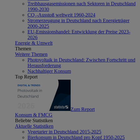
Treibhausgasemissionen nach Sektoren in Deutschland
1990-2030
CO₂-Ausstoß weltweit 1960-2024
Stromerzeugung in Deutschland nach Energieträger
2000-2025
EU-Emissionshandel: Entwicklung der Preise 2023-
2026
Energie & Umwelt
Themen
Weitere Themen
Photovoltaik in Deutschland: Zwischen Fortschritt und
Herausforderung
Nachhaltiger Konsum
Top Report
Zum Report
Konsum & FMCG
Beliebte Statistiken
Aktuelle Statistiken
Vegetarier in Deutschland 2015-2025
Bierkonsum in Deutschland pro Kopf 1950-2025