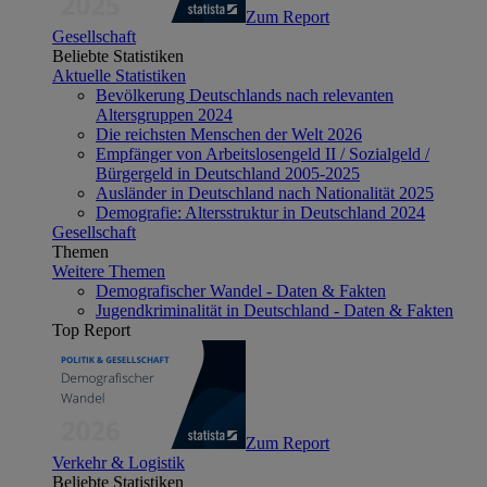
Zum Report
Gesellschaft
Beliebte Statistiken
Aktuelle Statistiken
Bevölkerung Deutschlands nach relevanten
Altersgruppen 2024
Die reichsten Menschen der Welt 2026
Empfänger von Arbeitslosengeld II / Sozialgeld /
Bürgergeld in Deutschland 2005-2025
Ausländer in Deutschland nach Nationalität 2025
Demografie: Altersstruktur in Deutschland 2024
Gesellschaft
Themen
Weitere Themen
Demografischer Wandel - Daten & Fakten
Jugendkriminalität in Deutschland - Daten & Fakten
Top Report
Zum Report
Verkehr & Logistik
Beliebte Statistiken