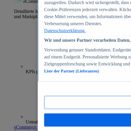
eCommerce Insights
zuzugreifen. Dadurch wird sichergestellt, dass 
Cookie-Präferenzen jederzeit verwalten. Klick
Detaillierte Informationen zu mehr als 39.000 Online-Shops
und Marktplätzen
diese Mittel verwenden, um Informationen über
Verbesserung unseres Dienstes.
Datenschutzerklärung.
Wir und unsere Partner verarbeiten Daten, 
Verwendung genauer Standortdaten. Endgeräteei
auf einem Endgerät. Personalisierte Werbung 
Zielgruppenforschung sowie Entwicklung und
70+
KPIs pro Shop
Liste der Partner (Lieferanten)
Umsatzanalysen und -prognosen
eCommerce Insights entdecken