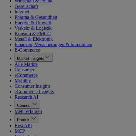
Wirtschaft & Politik
Gesellschaft
Internet
Pharma & Gesundheit
Energie & Umwelt
Verkehr & Logistik
Konsum & FMCG
Metall & Elektronik
Finanzen, Versicherungen & Immobilien
E-Commerce
Market Insights
Alle Märkte
Consumer
eCommerce
Mobility
Consumer Insights
eCommerce Insights
Research AI
Connect
Mehr erfahren
Produkt
Rest API
MCP