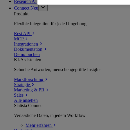
Research AI
Connect
Neu
Produkt
Flexible Integration für jede Umgebung
Rest API
MCP
Integrationen
Dokumentation
Demo buchen
KI-Assistenten
Schnelle Antworten, menschengeprüfte Insights
Marktforschung
Strategie
Marketing & PR
Sales
Alle ansehen
Statista Connect
Verlässliche Daten, in jedem Workflow
Mehr
erfahren