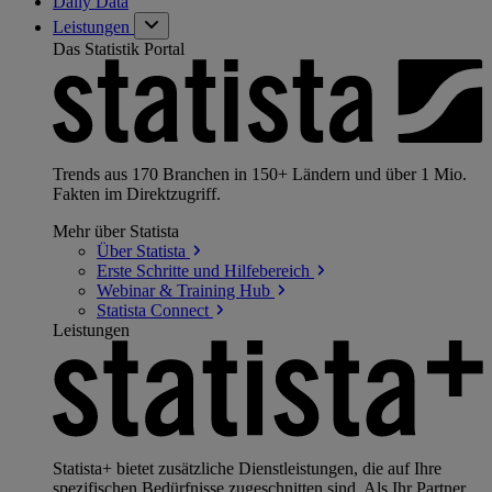
Daily Data
Leistungen
Das Statistik Portal
Trends aus 170 Branchen in 150+ Ländern und über 1 Mio.
Fakten im Direktzugriff.
Mehr über Statista
Über
Statista
Erste Schritte und
Hilfebereich
Webinar & Training
Hub
Statista
Connect
Leistungen
Statista+ bietet zusätzliche Dienstleistungen, die auf Ihre
spezifischen Bedürfnisse zugeschnitten sind. Als Ihr Partner