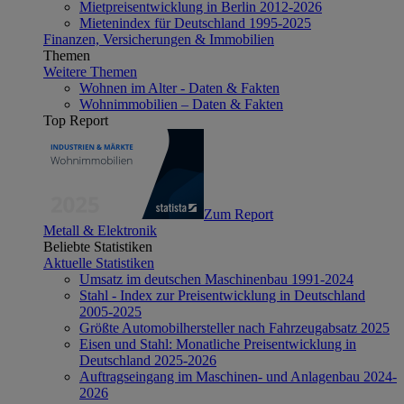
Mietpreisentwicklung in Berlin 2012-2026
Mietenindex für Deutschland 1995-2025
Finanzen, Versicherungen & Immobilien
Themen
Weitere Themen
Wohnen im Alter - Daten & Fakten
Wohnimmobilien – Daten & Fakten
Top Report
Zum Report
Metall & Elektronik
Beliebte Statistiken
Aktuelle Statistiken
Umsatz im deutschen Maschinenbau 1991-2024
Stahl - Index zur Preisentwicklung in Deutschland
2005-2025
Größte Automobilhersteller nach Fahrzeugabsatz 2025
Eisen und Stahl: Monatliche Preisentwicklung in
Deutschland 2025-2026
Auftragseingang im Maschinen- und Anlagenbau 2024-
2026